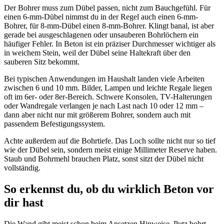
Der Bohrer muss zum Dübel passen, nicht zum Bauchgefühl. Für
einen 6-mm-Dübel nimmst du in der Regel auch einen 6-mm-
Bohrer, für 8-mm-Dübel einen 8-mm-Bohrer. Klingt banal, ist aber
gerade bei ausgeschlagenen oder unsauberen Bohrlöchern ein
häufiger Fehler. In Beton ist ein präziser Durchmesser wichtiger als
in weichem Stein, weil der Dübel seine Haltekraft über den
sauberen Sitz bekommt.
Bei typischen Anwendungen im Haushalt landen viele Arbeiten
zwischen 6 und 10 mm. Bilder, Lampen und leichte Regale liegen
oft im 6er- oder 8er-Bereich. Schwere Konsolen, TV-Halterungen
oder Wandregale verlangen je nach Last nach 10 oder 12 mm –
dann aber nicht nur mit größerem Bohrer, sondern auch mit
passendem Befestigungssystem.
Achte außerdem auf die Bohrtiefe. Das Loch sollte nicht nur so tief
wie der Dübel sein, sondern meist einige Millimeter Reserve haben.
Staub und Bohrmehl brauchen Platz, sonst sitzt der Dübel nicht
vollständig.
So erkennst du, ob du wirklich Beton vor
dir hast
Die Wand gibt meist schon beim Ansetzen Hinweise. Putz bohrt