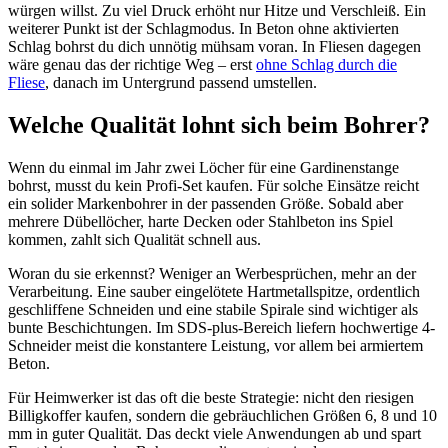
würgen willst. Zu viel Druck erhöht nur Hitze und Verschleiß. Ein
weiterer Punkt ist der Schlagmodus. In Beton ohne aktivierten
Schlag bohrst du dich unnötig mühsam voran. In Fliesen dagegen
wäre genau das der richtige Weg – erst
ohne Schlag durch die
Fliese
, danach im Untergrund passend umstellen.
Welche Qualität lohnt sich beim Bohrer?
Wenn du einmal im Jahr zwei Löcher für eine Gardinenstange
bohrst, musst du kein Profi-Set kaufen. Für solche Einsätze reicht
ein solider Markenbohrer in der passenden Größe. Sobald aber
mehrere Dübellöcher, harte Decken oder Stahlbeton ins Spiel
kommen, zahlt sich Qualität schnell aus.
Woran du sie erkennst? Weniger an Werbesprüchen, mehr an der
Verarbeitung. Eine sauber eingelötete Hartmetallspitze, ordentlich
geschliffene Schneiden und eine stabile Spirale sind wichtiger als
bunte Beschichtungen. Im SDS-plus-Bereich liefern hochwertige 4-
Schneider meist die konstantere Leistung, vor allem bei armiertem
Beton.
Für Heimwerker ist das oft die beste Strategie: nicht den riesigen
Billigkoffer kaufen, sondern die gebräuchlichen Größen 6, 8 und 10
mm in guter Qualität. Das deckt viele Anwendungen ab und spart