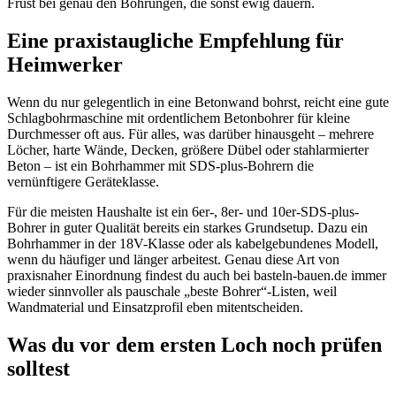
Frust bei genau den Bohrungen, die sonst ewig dauern.
Eine praxistaugliche Empfehlung für
Heimwerker
Wenn du nur gelegentlich in eine Betonwand bohrst, reicht eine gute
Schlagbohrmaschine mit ordentlichem Betonbohrer für kleine
Durchmesser oft aus. Für alles, was darüber hinausgeht – mehrere
Löcher, harte Wände, Decken, größere Dübel oder stahlarmierter
Beton – ist ein Bohrhammer mit SDS-plus-Bohrern die
vernünftigere Geräteklasse.
Für die meisten Haushalte ist ein 6er-, 8er- und 10er-SDS-plus-
Bohrer in guter Qualität bereits ein starkes Grundsetup. Dazu ein
Bohrhammer in der 18V-Klasse oder als kabelgebundenes Modell,
wenn du häufiger und länger arbeitest. Genau diese Art von
praxisnaher Einordnung findest du auch bei basteln-bauen.de immer
wieder sinnvoller als pauschale „beste Bohrer“-Listen, weil
Wandmaterial und Einsatzprofil eben mitentscheiden.
Was du vor dem ersten Loch noch prüfen
solltest