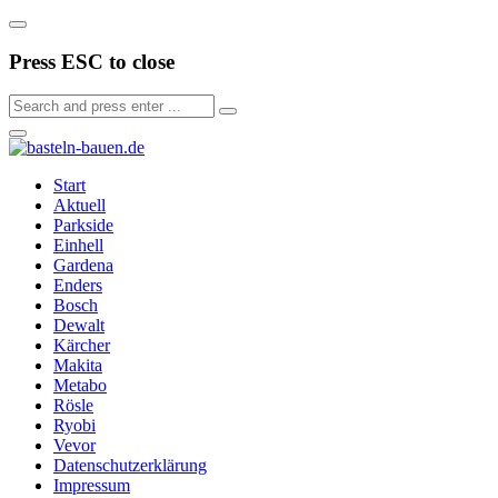
Press ESC to close
Start
Aktuell
Parkside
Einhell
Gardena
Enders
Bosch
Dewalt
Kärcher
Makita
Metabo
Rösle
Ryobi
Vevor
Datenschutzerklärung
Impressum