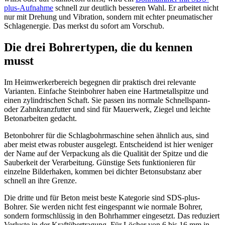
plus-Aufnahme
schnell zur deutlich besseren Wahl. Er arbeitet nicht
nur mit Drehung und Vibration, sondern mit echter pneumatischer
Schlagenergie. Das merkst du sofort am Vorschub.
Die drei Bohrertypen, die du kennen
musst
Im Heimwerkerbereich begegnen dir praktisch drei relevante
Varianten. Einfache Steinbohrer haben eine Hartmetallspitze und
einen zylindrischen Schaft. Sie passen ins normale Schnellspann-
oder Zahnkranzfutter und sind für Mauerwerk, Ziegel und leichte
Betonarbeiten gedacht.
Betonbohrer für die Schlagbohrmaschine sehen ähnlich aus, sind
aber meist etwas robuster ausgelegt. Entscheidend ist hier weniger
der Name auf der Verpackung als die Qualität der Spitze und die
Sauberkeit der Verarbeitung. Günstige Sets funktionieren für
einzelne Bilderhaken, kommen bei dichter Betonsubstanz aber
schnell an ihre Grenze.
Die dritte und für Beton meist beste Kategorie sind SDS-plus-
Bohrer. Sie werden nicht fest eingespannt wie normale Bohrer,
sondern formschlüssig in den Bohrhammer eingesetzt. Das reduziert
Verluste in der Kraftübertragung. Für Löcher von 6 bis 16 mm in