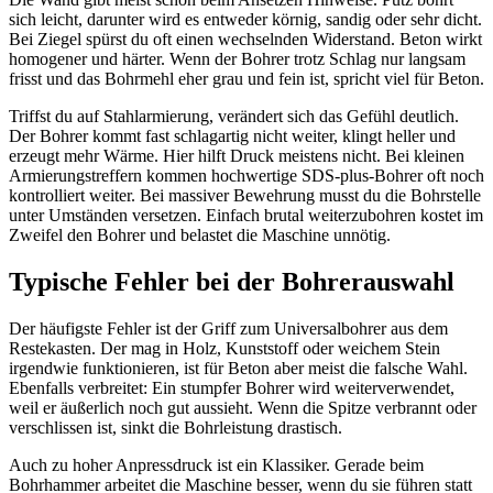
sich leicht, darunter wird es entweder körnig, sandig oder sehr dicht.
Bei Ziegel spürst du oft einen wechselnden Widerstand. Beton wirkt
homogener und härter. Wenn der Bohrer trotz Schlag nur langsam
frisst und das Bohrmehl eher grau und fein ist, spricht viel für Beton.
Triffst du auf Stahlarmierung, verändert sich das Gefühl deutlich.
Der Bohrer kommt fast schlagartig nicht weiter, klingt heller und
erzeugt mehr Wärme. Hier hilft Druck meistens nicht. Bei kleinen
Armierungstreffern kommen hochwertige SDS-plus-Bohrer oft noch
kontrolliert weiter. Bei massiver Bewehrung musst du die Bohrstelle
unter Umständen versetzen. Einfach brutal weiterzubohren kostet im
Zweifel den Bohrer und belastet die Maschine unnötig.
Typische Fehler bei der Bohrerauswahl
Der häufigste Fehler ist der Griff zum Universalbohrer aus dem
Restekasten. Der mag in Holz, Kunststoff oder weichem Stein
irgendwie funktionieren, ist für Beton aber meist die falsche Wahl.
Ebenfalls verbreitet: Ein stumpfer Bohrer wird weiterverwendet,
weil er äußerlich noch gut aussieht. Wenn die Spitze verbrannt oder
verschlissen ist, sinkt die Bohrleistung drastisch.
Auch zu hoher Anpressdruck ist ein Klassiker. Gerade beim
Bohrhammer arbeitet die Maschine besser, wenn du sie führen statt