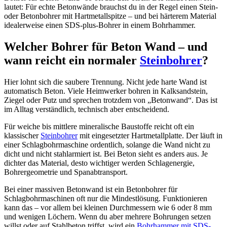
lautet: Für echte Betonwände brauchst du in der Regel einen Stein-
oder Betonbohrer mit Hartmetallspitze – und bei härterem Material
idealerweise einen SDS-plus-Bohrer in einem Bohrhammer.
Welcher Bohrer für Beton Wand – und
wann reicht ein normaler
Steinbohrer
?
Hier lohnt sich die saubere Trennung. Nicht jede harte Wand ist
automatisch Beton. Viele Heimwerker bohren in Kalksandstein,
Ziegel oder Putz und sprechen trotzdem von „Betonwand“. Das ist
im Alltag verständlich, technisch aber entscheidend.
Für weiche bis mittlere mineralische Baustoffe reicht oft ein
klassischer
Steinbohrer
mit eingesetzter Hartmetallplatte. Der läuft in
einer Schlagbohrmaschine ordentlich, solange die Wand nicht zu
dicht und nicht stahlarmiert ist. Bei Beton sieht es anders aus. Je
dichter das Material, desto wichtiger werden Schlagenergie,
Bohrergeometrie und Spanabtransport.
Bei einer massiven Betonwand ist ein Betonbohrer für
Schlagbohrmaschinen oft nur die Mindestlösung. Funktionieren
kann das – vor allem bei kleinen Durchmessern wie 6 oder 8 mm
und wenigen Löchern. Wenn du aber mehrere Bohrungen setzen
willst oder auf Stahlbeton triffst, wird ein
Bohrhammer mit SDS-