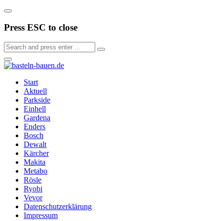
Press ESC to close
Start
Aktuell
Parkside
Einhell
Gardena
Enders
Bosch
Dewalt
Kärcher
Makita
Metabo
Rösle
Ryobi
Vevor
Datenschutzerklärung
Impressum