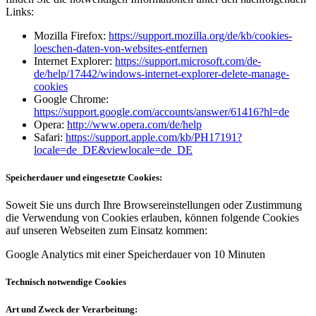
Links:
Mozilla Firefox:
https://support.mozilla.org/de/kb/cookies-
loeschen-daten-von-websites-entfernen
Internet Explorer:
https://support.microsoft.com/de-
de/help/17442/windows-internet-explorer-delete-manage-
cookies
Google Chrome:
https://support.google.com/accounts/answer/61416?hl=de
Opera:
http://www.opera.com/de/help
Safari:
https://support.apple.com/kb/PH17191?
locale=de_DE&viewlocale=de_DE
Speicherdauer und eingesetzte Cookies:
Soweit Sie uns durch Ihre Browsereinstellungen oder Zustimmung
die Verwendung von Cookies erlauben, können folgende Cookies
auf unseren Webseiten zum Einsatz kommen:
Google Analytics mit einer Speicherdauer von 10 Minuten
Technisch notwendige Cookies
Art und Zweck der Verarbeitung: