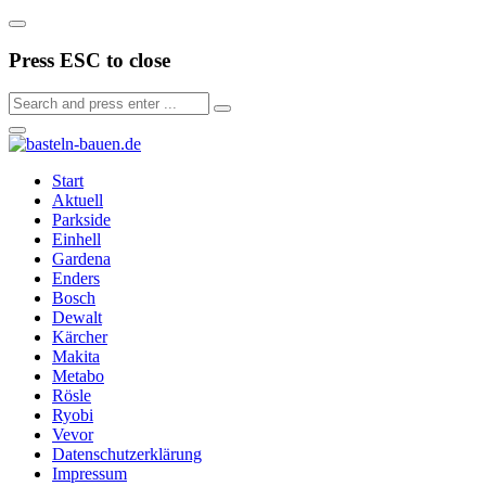
Press ESC to close
Start
Aktuell
Parkside
Einhell
Gardena
Enders
Bosch
Dewalt
Kärcher
Makita
Metabo
Rösle
Ryobi
Vevor
Datenschutzerklärung
Impressum