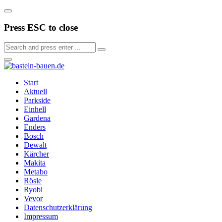
Press ESC to close
Start
Aktuell
Parkside
Einhell
Gardena
Enders
Bosch
Dewalt
Kärcher
Makita
Metabo
Rösle
Ryobi
Vevor
Datenschutzerklärung
Impressum