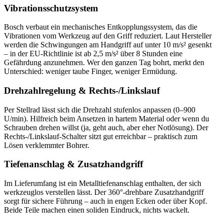
Vibrationsschutzsystem
Bosch verbaut ein mechanisches Entkopplungssystem, das die
Vibrationen vom Werkzeug auf den Griff reduziert. Laut Hersteller
werden die Schwingungen am Handgriff auf unter 10 m/s² gesenkt
– in der EU-Richtlinie ist ab 2,5 m/s² über 8 Stunden eine
Gefährdung anzunehmen. Wer den ganzen Tag bohrt, merkt den
Unterschied: weniger taube Finger, weniger Ermüdung.
Drehzahlregelung & Rechts-/Linkslauf
Per Stellrad lässt sich die Drehzahl stufenlos anpassen (0–900
U/min). Hilfreich beim Ansetzen in hartem Material oder wenn du
Schrauben drehen willst (ja, geht auch, aber eher Notlösung). Der
Rechts-/Linkslauf-Schalter sitzt gut erreichbar – praktisch zum
Lösen verklemmter Bohrer.
Tiefenanschlag & Zusatzhandgriff
Im Lieferumfang ist ein Metalltiefenanschlag enthalten, der sich
werkzeuglos verstellen lässt. Der 360°-drehbare Zusatzhandgriff
sorgt für sichere Führung – auch in engen Ecken oder über Kopf.
Beide Teile machen einen soliden Eindruck, nichts wackelt.