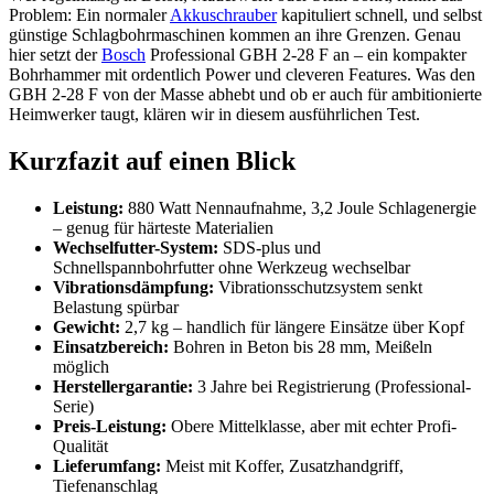
Problem: Ein normaler
Akkuschrauber
kapituliert schnell, und selbst
günstige Schlagbohrmaschinen kommen an ihre Grenzen. Genau
hier setzt der
Bosch
Professional GBH 2-28 F an – ein kompakter
Bohrhammer mit ordentlich Power und cleveren Features. Was den
GBH 2-28 F von der Masse abhebt und ob er auch für ambitionierte
Heimwerker taugt, klären wir in diesem ausführlichen Test.
Kurzfazit auf einen Blick
Leistung:
880 Watt Nennaufnahme, 3,2 Joule Schlagenergie
– genug für härteste Materialien
Wechselfutter-System:
SDS-plus und
Schnellspannbohrfutter ohne Werkzeug wechselbar
Vibrationsdämpfung:
Vibrationsschutzsystem senkt
Belastung spürbar
Gewicht:
2,7 kg – handlich für längere Einsätze über Kopf
Einsatzbereich:
Bohren in Beton bis 28 mm, Meißeln
möglich
Herstellergarantie:
3 Jahre bei Registrierung (Professional-
Serie)
Preis-Leistung:
Obere Mittelklasse, aber mit echter Profi-
Qualität
Lieferumfang:
Meist mit Koffer, Zusatzhandgriff,
Tiefenanschlag