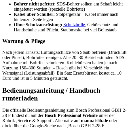
Bohrer nicht gefettet:
SDS-Bohrer sollten am Schaft leicht
eingefettet werden (spezielle Bohrfette)
Kabel über Schulter:
Stolpergefahr – Kabel immer nach
hinten/zur Seite legen
Ohne Schutzausrüstung:
Schutzbrille
, Gehörschutz und
Handschuhe sind Pflicht, Staubmaske bei viel Bohrstaub
Wartung & Pflege
Nach jedem Einsatz: Lüftungsschlitze von Staub befreien (Druckluft
oder Pinsel), Bohrfutter reinigen. Alle 20–30 Betriebsstunden: SDS-
Aufnahme mit Bohrfett schmieren. Kohlebürsten halten je nach
Nutzung 150–300 Stunden – Bosch gibt bei Verschleiß ein
Warnsignal (Leistungsabfall). Ein Satz Ersatzbürsten kostet ca. 10
Euro und ist in 5 Minuten getauscht.
Bedienungsanleitung / Handbuch
runterladen
Die offizielle Bedienungsanleitung zum Bosch Professional GBH 2-
28 F findest du auf der
Bosch Professional Website
unter der
Rubrik ‚Service & Support‘. Alternativ auf
manualslib.de
oder
direkt über die Google-Suche nach ‚Bosch GBH 2-28 F