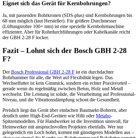
Eignet sich das Gerät für Kernbohrungen?
Ja, mit passenden Bohrkronen (SDS-plus) sind Kernbohrungen bis
68 mm möglich (laut Hersteller). Für größere Durchmesser
(Lüftungsrohre 100+ mm) ist eine spezielle Kernbohrmaschine
effizienter. Aber für Rohrdurchführungen oder Kabelkanäle reicht
der GBH 2-28 F locker.
Fazit – Lohnt sich der Bosch GBH 2-28
F?
Der
Bosch Professional GBH 2-28 F
ist ein durchdachter
Bohrhammer für alle, die Wert auf Flexibilität legen. Das
Wechselfutter ist kein Gimmick, sondern ein echter Praxisvorteil –
gerade wenn du regelmäßig zwischen Beton, Holz und Metall
wechselst. Die Leistung ist solide, die Verarbeitung auf Professional-
Niveau, und die Vibrationsdämpfung schont die Gesundheit.
Preislich liegt das Gerät über einfachen Baumarkt-Bohrern, aber
deutlich unter High-End-Geräten wie Hilti oder
Metabo
-
Spitzenmodellen. Für Handwerker ist die Investition sinnvoll, für
Heimwerker mit anspruchsvollen Projekten ebenfalls. Wer nur
gelegentlich ein Loch bohrt, kommt mit günstigeren Modellen aus –
aber wer einmal die Kombi aus Bohrhammer und Bohrfutter genutzt