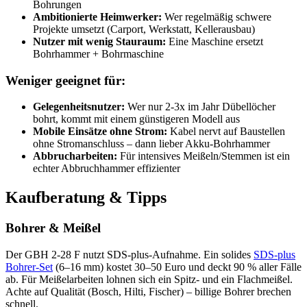
Bohrungen
Ambitionierte Heimwerker:
Wer regelmäßig schwere
Projekte umsetzt (Carport, Werkstatt, Kellerausbau)
Nutzer mit wenig Stauraum:
Eine Maschine ersetzt
Bohrhammer + Bohrmaschine
Weniger geeignet für:
Gelegenheitsnutzer:
Wer nur 2-3x im Jahr Dübellöcher
bohrt, kommt mit einem günstigeren Modell aus
Mobile Einsätze ohne Strom:
Kabel nervt auf Baustellen
ohne Stromanschluss – dann lieber Akku-Bohrhammer
Abbrucharbeiten:
Für intensives Meißeln/Stemmen ist ein
echter Abbruchhammer effizienter
Kaufberatung & Tipps
Bohrer & Meißel
Der GBH 2-28 F nutzt SDS-plus-Aufnahme. Ein solides
SDS-plus
Bohrer-Set
(6–16 mm) kostet 30–50 Euro und deckt 90 % aller Fälle
ab. Für Meißelarbeiten lohnen sich ein Spitz- und ein Flachmeißel.
Achte auf Qualität (Bosch, Hilti, Fischer) – billige Bohrer brechen
schnell.