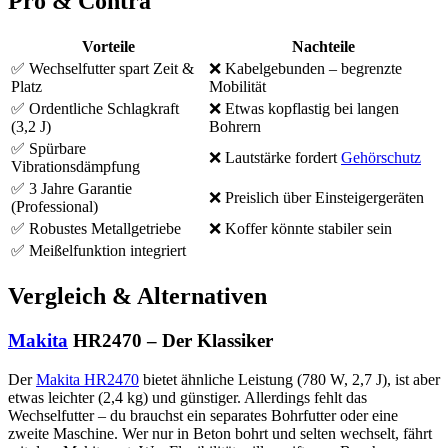
Pro & Contra
Vorteile
Nachteile
✅ Wechselfutter spart Zeit &
❌ Kabelgebunden – begrenzte
Platz
Mobilität
✅ Ordentliche Schlagkraft
❌ Etwas kopflastig bei langen
(3,2 J)
Bohrern
✅ Spürbare
❌ Lautstärke fordert
Gehörschutz
Vibrationsdämpfung
✅ 3 Jahre Garantie
❌ Preislich über Einsteigergeräten
(Professional)
✅ Robustes Metallgetriebe
❌ Koffer könnte stabiler sein
✅ Meißelfunktion integriert
Vergleich & Alternativen
Makita
HR2470 – Der Klassiker
Der
Makita HR2470
bietet ähnliche Leistung (780 W, 2,7 J), ist aber
etwas leichter (2,4 kg) und günstiger. Allerdings fehlt das
Wechselfutter – du brauchst ein separates Bohrfutter oder eine
zweite Maschine. Wer nur in Beton bohrt und selten wechselt, fährt