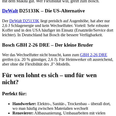
mit dem Makita gut. Wer Flexibilität will, greift zum Bosch.
DeWalt
D25133K – Die US-Alternative
Der
DeWalt D25133K
liegt preislich auf Augenhöhe, hat aber nur
2,6 J Schlagenergie und kein Wechselfutter. Vorteil: Sehr robuster
Koffer und in den USA häufiger im Einsatz (Ersatzteile/Service dort
leichter). In Deutschland hat Bosch die bessere Verfügbarkeit.
Bosch GBH 2-26 DRE – Der kleine Bruder
Wer das Wechselfutter nicht braucht, kann zum
GBH 2-26 DRE
greifen (ca. 20 % günstiger, 2,6 J). Für Heimwerker oft ausreichend,
aber ohne die Flexibilität des ‚F‘-Modells.
Für wen lohnt es sich – und für wen
nicht?
Perfekt für:
Handwerker:
Elektro-, Sanitär-, Trockenbau – überall dort,
wo man häufig zwischen Materialien wechselt
Renovierer:
Altbausanierung, Umbauarbeiten mit vielen