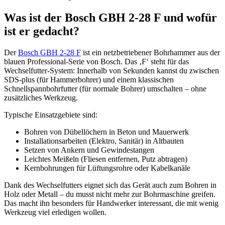
Was ist der Bosch GBH 2-28 F und wofür
ist er gedacht?
Der
Bosch GBH 2-28 F
ist ein netzbetriebener Bohrhammer aus der
blauen Professional-Serie von Bosch. Das ‚F‘ steht für das
Wechselfutter-System: Innerhalb von Sekunden kannst du zwischen
SDS-plus (für Hammerbohrer) und einem klassischen
Schnellspannbohrfutter (für normale Bohrer) umschalten – ohne
zusätzliches Werkzeug.
Typische Einsatzgebiete sind:
Bohren von Dübellöchern in Beton und Mauerwerk
Installationsarbeiten (Elektro, Sanitär) in Altbauten
Setzen von Ankern und Gewindestangen
Leichtes Meißeln (Fliesen entfernen, Putz abtragen)
Kernbohrungen für Lüftungsrohre oder Kabelkanäle
Dank des Wechselfutters eignet sich das Gerät auch zum Bohren in
Holz oder Metall – du musst nicht mehr zur Bohrmaschine greifen.
Das macht ihn besonders für Handwerker interessant, die mit wenig
Werkzeug viel erledigen wollen.