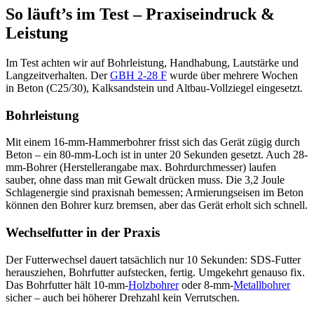
So läuft’s im Test – Praxiseindruck &
Leistung
Im Test achten wir auf Bohrleistung, Handhabung, Lautstärke und
Langzeitverhalten. Der
GBH 2-28 F
wurde über mehrere Wochen
in Beton (C25/30), Kalksandstein und Altbau-Vollziegel eingesetzt.
Bohrleistung
Mit einem 16-mm-Hammerbohrer frisst sich das Gerät zügig durch
Beton – ein 80-mm-Loch ist in unter 20 Sekunden gesetzt. Auch 28-
mm-Bohrer (Herstellerangabe max. Bohrdurchmesser) laufen
sauber, ohne dass man mit Gewalt drücken muss. Die 3,2 Joule
Schlagenergie sind praxisnah bemessen; Armierungseisen im Beton
können den Bohrer kurz bremsen, aber das Gerät erholt sich schnell.
Wechselfutter in der Praxis
Der Futterwechsel dauert tatsächlich nur 10 Sekunden: SDS-Futter
herausziehen, Bohrfutter aufstecken, fertig. Umgekehrt genauso fix.
Das Bohrfutter hält 10-mm-
Holzbohrer
oder 8-mm-
Metallbohrer
sicher – auch bei höherer Drehzahl kein Verrutschen.