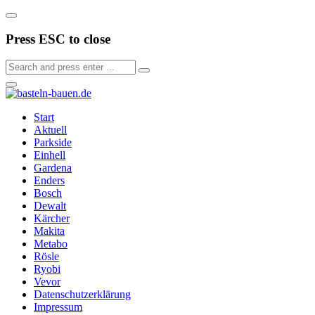
Press ESC to close
Start
Aktuell
Parkside
Einhell
Gardena
Enders
Bosch
Dewalt
Kärcher
Makita
Metabo
Rösle
Ryobi
Vevor
Datenschutzerklärung
Impressum