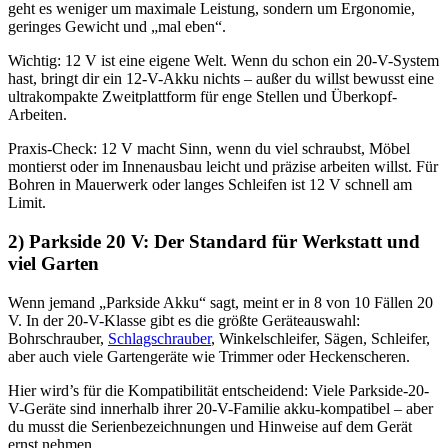
geht es weniger um maximale Leistung, sondern um Ergonomie,
geringes Gewicht und „mal eben“.
Wichtig: 12 V ist eine eigene Welt. Wenn du schon ein 20-V-System
hast, bringt dir ein 12-V-Akku nichts – außer du willst bewusst eine
ultrakompakte Zweitplattform für enge Stellen und Überkopf-
Arbeiten.
Praxis-Check: 12 V macht Sinn, wenn du viel schraubst, Möbel
montierst oder im Innenausbau leicht und präzise arbeiten willst. Für
Bohren in Mauerwerk oder langes Schleifen ist 12 V schnell am
Limit.
2) Parkside 20 V: Der Standard für Werkstatt und
viel Garten
Wenn jemand „Parkside Akku“ sagt, meint er in 8 von 10 Fällen 20
V. In der 20-V-Klasse gibt es die größte Geräteauswahl:
Bohrschrauber,
Schlagschrauber
, Winkelschleifer, Sägen, Schleifer,
aber auch viele Gartengeräte wie Trimmer oder Heckenscheren.
Hier wird’s für die Kompatibilität entscheidend: Viele Parkside-20-
V-Geräte sind innerhalb ihrer 20-V-Familie akku-kompatibel – aber
du musst die Serienbezeichnungen und Hinweise auf dem Gerät
ernst nehmen.