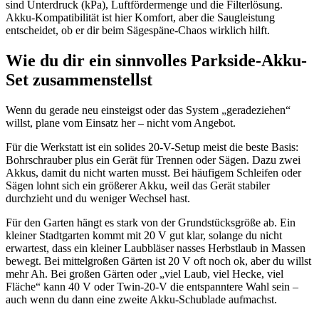
sind Unterdruck (kPa), Luftfördermenge und die Filterlösung.
Akku-Kompatibilität ist hier Komfort, aber die Saugleistung
entscheidet, ob er dir beim Sägespäne-Chaos wirklich hilft.
Wie du dir ein sinnvolles Parkside-Akku-
Set zusammenstellst
Wenn du gerade neu einsteigst oder das System „geradeziehen“
willst, plane vom Einsatz her – nicht vom Angebot.
Für die Werkstatt ist ein solides 20-V-Setup meist die beste Basis:
Bohrschrauber plus ein Gerät für Trennen oder Sägen. Dazu zwei
Akkus, damit du nicht warten musst. Bei häufigem Schleifen oder
Sägen lohnt sich ein größerer Akku, weil das Gerät stabiler
durchzieht und du weniger Wechsel hast.
Für den Garten hängt es stark von der Grundstücksgröße ab. Ein
kleiner Stadtgarten kommt mit 20 V gut klar, solange du nicht
erwartest, dass ein kleiner Laubbläser nasses Herbstlaub in Massen
bewegt. Bei mittelgroßen Gärten ist 20 V oft noch ok, aber du willst
mehr Ah. Bei großen Gärten oder „viel Laub, viel Hecke, viel
Fläche“ kann 40 V oder Twin-20-V die entspanntere Wahl sein –
auch wenn du dann eine zweite Akku-Schublade aufmachst.