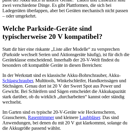
zwei verschiedene Dinge. Es gibt Plattformen, die sich bei
Ladegeräten überlappen, aber bei Geräten mechanisch nicht passen
– oder umgekehrt.
Welche Parkside-Geräte sind
typischerweise 20 V kompatibel?
Statt dir hier eine riskante „Liste aller Modelle“ zu versprechen
(Parkside wechselt Serien und Aktionsgeräte häufig), ist für dich die
Geräteklasse entscheidend. Innerhalb der 20-V-Welt findest du
besonders oft kompatible Geräte in diesen Bereichen:
In der Werkstatt sind es klassische Akku-Bohrschrauber, Akku-
Schlagschrauber
, Multitools, Winkelschleifer, Handkreissägen und
Stichsägen. Genau dort ist 20 V der Sweet Spot aus Power und
Gewicht. Bei Schleifern und Sägen entscheidet die Akkukapazität
stark darüber, ob du wirklich „durcharbeiten“ kannst oder ständig
wechselst.
Im Garten sind es typische 20-V-Geräte wie Heckenscheren,
Grasscheren,
Rasentrimmer
und kleinere
Laubbläser
. Das sind
Anwendungen, bei denen du mit 20 V gut klarkommst, solange du
die Akkugröße passend wählst.