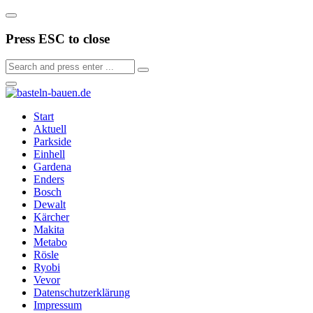
Press ESC to close
Start
Aktuell
Parkside
Einhell
Gardena
Enders
Bosch
Dewalt
Kärcher
Makita
Metabo
Rösle
Ryobi
Vevor
Datenschutzerklärung
Impressum