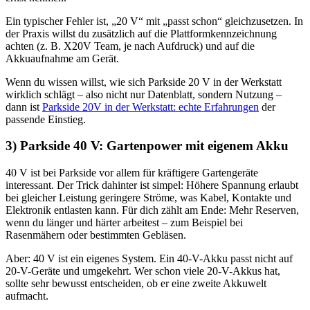
Ein typischer Fehler ist, „20 V“ mit „passt schon“ gleichzusetzen. In
der Praxis willst du zusätzlich auf die Plattformkennzeichnung
achten (z. B. X20V Team, je nach Aufdruck) und auf die
Akkuaufnahme am Gerät.
Wenn du wissen willst, wie sich Parkside 20 V in der Werkstatt
wirklich schlägt – also nicht nur Datenblatt, sondern Nutzung –
dann ist
Parkside 20V in der Werkstatt: echte Erfahrungen
der
passende Einstieg.
3) Parkside 40 V: Gartenpower mit eigenem Akku
40 V ist bei Parkside vor allem für kräftigere Gartengeräte
interessant. Der Trick dahinter ist simpel: Höhere Spannung erlaubt
bei gleicher Leistung geringere Ströme, was Kabel, Kontakte und
Elektronik entlasten kann. Für dich zählt am Ende: Mehr Reserven,
wenn du länger und härter arbeitest – zum Beispiel bei
Rasenmähern oder bestimmten Gebläsen.
Aber: 40 V ist ein eigenes System. Ein 40-V-Akku passt nicht auf
20-V-Geräte und umgekehrt. Wer schon viele 20-V-Akkus hat,
sollte sehr bewusst entscheiden, ob er eine zweite Akkuwelt
aufmacht.