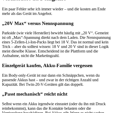
Ein paar Fehler sehe ich immer wieder – und die kosten am Ende
mehr als das Gerät im Angebot.
„20V Max“ versus Nennspannung
Parkside (wie viele Hersteller) bewirbt häufig mit „20 V“. Gemeint
ist oft „Max“-Spannung direkt nach dem Laden. Die Nennspannung
eines 5-Zellen-Li-Ion-Packs liegt bei 18 V. Das ist normal und kein
Trick – aber du solltest wissen: 18 V und 20 V sind in dieser Logik
meist dieselbe Klasse. Entscheidend ist die Plattform und die
Aufnahme, nicht die Marketingzahl.
Einzelgerät kaufen, Akku-Familie vergessen
Ein Body-only-Gerät ist nur dann ein Schnäppchen, wenn du
passende Akkus hast – und zwar in der richtigen Anzahl und
Kapazität. Bei Twin-20-V-Geräten gilt das doppelt.
„Passt mechanisch“ reicht nicht
Selbst wenn ein Akku irgendwie einrastet (oder du ihn mit Druck
reinbekommst), kann das die Kontakte belasten oder die
Verriegelung beschädigen. Bei Akkus gilt: Wenn es nicht sauber