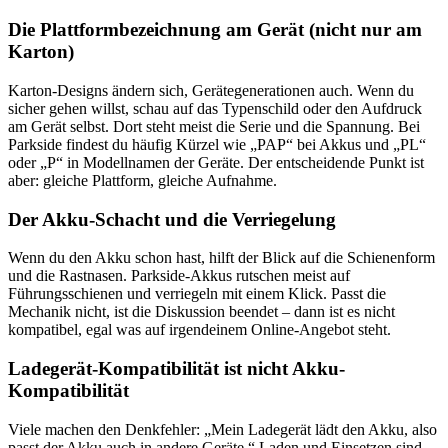
Die Plattformbezeichnung am Gerät (nicht nur am
Karton)
Karton-Designs ändern sich, Gerätegenerationen auch. Wenn du
sicher gehen willst, schau auf das Typenschild oder den Aufdruck
am Gerät selbst. Dort steht meist die Serie und die Spannung. Bei
Parkside findest du häufig Kürzel wie „PAP“ bei Akkus und „PL“
oder „P“ in Modellnamen der Geräte. Der entscheidende Punkt ist
aber: gleiche Plattform, gleiche Aufnahme.
Der Akku-Schacht und die Verriegelung
Wenn du den Akku schon hast, hilft der Blick auf die Schienenform
und die Rastnasen. Parkside-Akkus rutschen meist auf
Führungsschienen und verriegeln mit einem Klick. Passt die
Mechanik nicht, ist die Diskussion beendet – dann ist es nicht
kompatibel, egal was auf irgendeinem Online-Angebot steht.
Ladegerät-Kompatibilität ist nicht Akku-
Kompatibilität
Viele machen den Denkfehler: „Mein Ladegerät lädt den Akku, also
passt der Akku auch in andere Geräte.“ Laden und Einsetzen sind