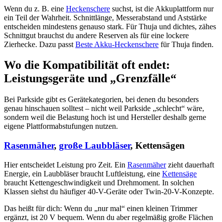
Wenn du z. B. eine
Heckenschere
suchst, ist die Akkuplattform nur
ein Teil der Wahrheit. Schnittlänge, Messerabstand und Aststärke
entscheiden mindestens genauso stark. Für Thuja und dichtes, zähes
Schnittgut brauchst du andere Reserven als für eine lockere
Zierhecke. Dazu passt
Beste Akku-
Heckenschere
für Thuja finden.
Wo die Kompatibilität oft endet:
Leistungsgeräte und „Grenzfälle“
Bei Parkside gibt es Gerätekategorien, bei denen du besonders
genau hinschauen solltest – nicht weil Parkside „schlecht“ wäre,
sondern weil die Belastung hoch ist und Hersteller deshalb gerne
eigene Plattformabstufungen nutzen.
Rasenmäher
,
große
Laubbläser
, Kettensägen
Hier entscheidet Leistung pro Zeit. Ein
Rasenmäher
zieht dauerhaft
Energie, ein Laubbläser braucht Luftleistung, eine
Kettensäge
braucht Kettengeschwindigkeit und Drehmoment. In solchen
Klassen siehst du häufiger 40-V-Geräte oder Twin-20-V-Konzepte.
Das heißt für dich: Wenn du „nur mal“ einen kleinen Trimmer
ergänzt, ist 20 V bequem. Wenn du aber regelmäßig große Flächen