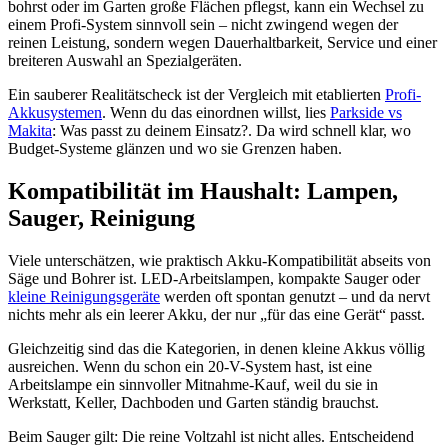
bohrst oder im Garten große Flächen pflegst, kann ein Wechsel zu
einem Profi-System sinnvoll sein – nicht zwingend wegen der
reinen Leistung, sondern wegen Dauerhaltbarkeit, Service und einer
breiteren Auswahl an Spezialgeräten.
Ein sauberer Realitätscheck ist der Vergleich mit etablierten
Profi-
Akkusystemen
. Wenn du das einordnen willst, lies
Parkside vs
Makita
: Was passt zu deinem Einsatz?. Da wird schnell klar, wo
Budget-Systeme glänzen und wo sie Grenzen haben.
Kompatibilität im Haushalt: Lampen,
Sauger, Reinigung
Viele unterschätzen, wie praktisch Akku-Kompatibilität abseits von
Säge und Bohrer ist. LED-Arbeitslampen, kompakte Sauger oder
kleine Reinigungsgeräte
werden oft spontan genutzt – und da nervt
nichts mehr als ein leerer Akku, der nur „für das eine Gerät“ passt.
Gleichzeitig sind das die Kategorien, in denen kleine Akkus völlig
ausreichen. Wenn du schon ein 20-V-System hast, ist eine
Arbeitslampe ein sinnvoller Mitnahme-Kauf, weil du sie in
Werkstatt, Keller, Dachboden und Garten ständig brauchst.
Beim Sauger gilt: Die reine Voltzahl ist nicht alles. Entscheidend