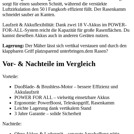
sorgt für einen sauberen Schnitt, während die verstärkte
Luftzirkulation den 50 l Fangkorb effizient füllt. Der Rasenkamm
schneidet sauber an Kanten.
Laufzeit & Akkuflexibilität: Dank zwei 18 V-Akkus im POWER-
FOR-ALL-System reicht die Kapazität für große Rasenflächen. Du
kannst dieselben Akkus auch in anderen Geräten nutzen.
Lagerung:
Der Mäher lässt sich vertikal verstauen und durch den
klappbaren Griff platzsparend unterbringen.dem Rasen?
Vor- & Nachteile im Vergleich
Vorteile:
DuoBlade- & Brushless-Motor – bessere Effizienz und
Akkulaufzeit
POWER FOR ALL – vielseitig einsetzbare Akkus
Ergonomie: PowerBoost, Teleskopgriff, Rasenkamm
Leichte Lagerung dank vertikalem Stand
3 Jahre Garantie – solide Sicherheit
Nachteile:
Ohne Akkus & Ladegerät – separate Anschaffung nötig