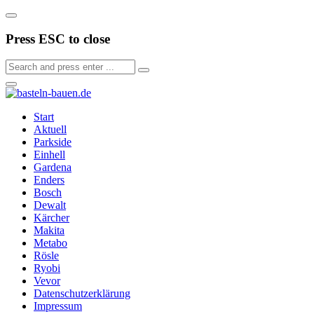
Press ESC to close
Start
Aktuell
Parkside
Einhell
Gardena
Enders
Bosch
Dewalt
Kärcher
Makita
Metabo
Rösle
Ryobi
Vevor
Datenschutzerklärung
Impressum