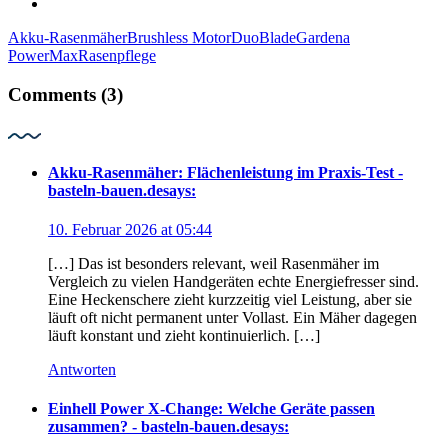
Akku-Rasenmäher
Brushless Motor
DuoBlade
Gardena
PowerMax
Rasenpflege
Comments (3)
Akku-Rasenmäher: Flächenleistung im Praxis-Test -
basteln-bauen.de
says:
10. Februar 2026 at 05:44
[…] Das ist besonders relevant, weil Rasenmäher im
Vergleich zu vielen Handgeräten echte Energiefresser sind.
Eine Heckenschere zieht kurzzeitig viel Leistung, aber sie
läuft oft nicht permanent unter Vollast. Ein Mäher dagegen
läuft konstant und zieht kontinuierlich. […]
Antworten
Einhell Power X-Change: Welche Geräte passen
zusammen? - basteln-bauen.de
says: