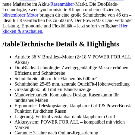
neue Maßstäbe im Akku-
Rasenmäher
-Markt. Die DuoBlade-
Technologie, zwei synchronisierte Klingen und ein effizienter,
bürstenloser Motor
bringen dir eine große Schnittbreite von 46 cm –
ideal für Rasenflächen bis zu 600 m². Der PowerMax Duo verbindet
Leistung, Ergonomie und Flexibilität – jetzt sofort verfügbar
: Hier
klicken & anschauen.
/tableTechnische Details & Highlights
Antrieb: 36 V Brushless-Motor (2×18 V POWER FOR ALL
Akkus)
DuoBlade-Technologie: Zwei gegenläufige Messer erhöhen
Effizienz und Schnittbreite
Schnittbreite: 46 cm für Flächen bis 600 m²
Schnitthöhe: 25‑65 mm, zentrale QuickFit-Höhenverstellung
Grasfangbox: 50 l mit Füllstandsanzeige
Manövrierbarkeit: Kompaktes Design, Rasenkamm für
randnahes Mähen
Ergonomie: Teleskopstange, klappbarer Griff & PowerBoost-
Funktion für dichten Rasen
Lagerung: Vertikal verstaubar dank klappbarem Griff
Akkusystem: POWER FOR ALL – kompatibel mit vielen
Marken
Garantie: 3 Jahre nach Online-Registrierung