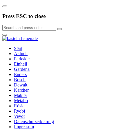
Press ESC to close
Start
Aktuell
Parkside
Einhell
Gardena
Enders
Bosch
Dewalt
Kärcher
Makita
Metabo
Rösle
Ryobi
Vevor
Datenschutzerklärung
Impressum