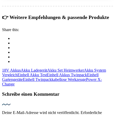
👉 Weitere Empfehlungen & passende Produkte
Share this:
18V Akkus
Akku Ladegerät
Akku Set Heimwerker
Akku System
Vergleich
Einhell Akku Test
Einhell Akkus Twinpack
Einhell
Gartengeräte
Einhell Twinpack
kabellose Werkzeuge
Power X-
Change
Schreibe einen Kommentar
Deine E-Mail-Adresse wird nicht veröffentlicht.
Erforderliche