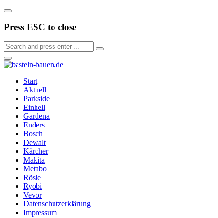
Press ESC to close
Start
Aktuell
Parkside
Einhell
Gardena
Enders
Bosch
Dewalt
Kärcher
Makita
Metabo
Rösle
Ryobi
Vevor
Datenschutzerklärung
Impressum