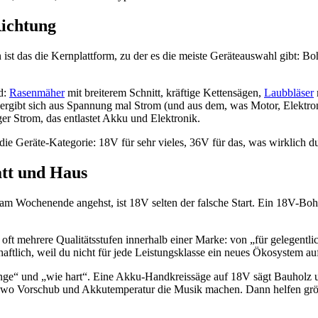
 Richtung
st das die Kernplattform, zu der es die meiste Geräteauswahl gibt: Bohr
d:
Rasenmäher
mit breiterem Schnitt, kräftige Kettensägen,
Laubbläser
ng ergibt sich aus Spannung mal Strom (und aus dem, was Motor, Elekt
iger Strom, das entlastet Akku und Elektronik.
f die Geräte-Kategorie: 18V für sehr vieles, 36V für das, was wirklich d
att und Haus
t am Wochenende angehst, ist 18V selten der falsche Start. Ein 18V-Boh
oft mehrere Qualitätsstufen innerhalb einer Marke: von „für gelegentli
ftlich, weil du nicht für jede Leistungsklasse ein neues Ökosystem au
ge“ und „wie hart“. Eine Akku-Handkreissäge auf 18V sägt Bauholz un
, wo Vorschub und Akkutemperatur die Musik machen. Dann helfen größ