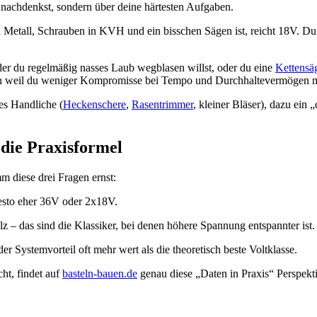
nachdenkst, sondern über deine härtesten Aufgaben.
h Metall, Schrauben in KVH und ein bisschen Sägen ist, reicht 18V. Du
der du regelmäßig nasses Laub wegblasen willst, oder du eine
Kettensä
ern weil du weniger Kompromisse bei Tempo und Durchhaltevermögen 
les Handliche (
Heckenschere
,
Rasentrimmer
, kleiner Bläser), dazu ein
 die Praxisformel
m diese drei Fragen ernst:
desto eher 36V oder 2x18V.
lz – das sind die Klassiker, bei denen höhere Spannung entspannter ist.
er Systemvorteil oft mehr wert als die theoretisch beste Voltklasse.
ht, findet auf
basteln-bauen.de
genau diese „Daten in Praxis“ Perspekt