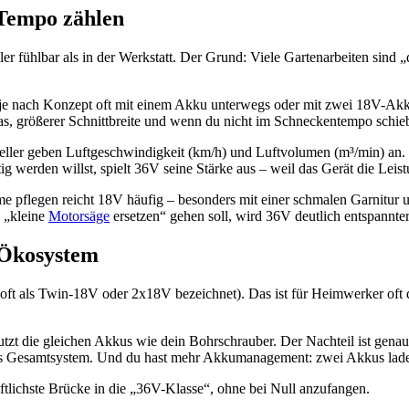
 Tempo zählen
 fühlbar als in der Werkstatt. Der Grund: Viele Gartenarbeiten sind „
je nach Konzept oft mit einem Akku unterwegs oder mit zwei 18V-Akkus 
as, größerer Schnittbreite und wenn du nicht im Schneckentempo schieb
steller geben Luftgeschwindigkeit (km/h) und Luftvolumen (m³/min) an. F
 werden willst, spielt 36V seine Stärke aus – weil das Gerät die Leist
e pflegen reicht 18V häufig – besonders mit einer schmalen Garnitur 
g „kleine
Motorsäge
ersetzen“ gehen soll, wird 36V deutlich entspannter
-Ökosystem
t als Twin-18V oder 2x18V bezeichnet). Das ist für Heimwerker oft d
tzt die gleichen Akkus wie dein Bohrschrauber. Der Nachteil ist genau
 das Gesamtsystem. Und du hast mehr Akkumanagement: zwei Akkus lad
ftlichste Brücke in die „36V-Klasse“, ohne bei Null anzufangen.