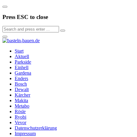
Press ESC to close
Start
Aktuell
Parkside
Einhell
Gardena
Enders
Bosch
Dewalt
Kärcher
Makita
Metabo
Rösle
Ryobi
Vevor
Datenschutzerklärung
Impressum