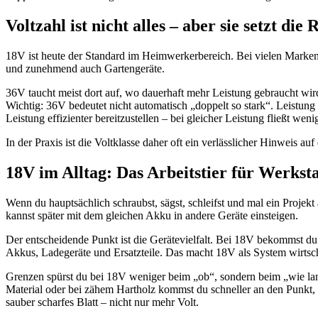
Voltzahl ist nicht alles – aber sie setzt die
18V ist heute der Standard im Heimwerkerbereich. Bei vielen Marken i
und zunehmend auch Gartengeräte.
36V taucht meist dort auf, wo dauerhaft mehr Leistung gebraucht wir
Wichtig: 36V bedeutet nicht automatisch „doppelt so stark“. Leistu
Leistung effizienter bereitzustellen – bei gleicher Leistung fließt wen
In der Praxis ist die Voltklasse daher oft ein verlässlicher Hinweis au
18V im Alltag: Das Arbeitstier für Werkst
Wenn du hauptsächlich schraubst, sägst, schleifst und mal ein Projek
kannst später mit dem gleichen Akku in andere Geräte einsteigen.
Der entscheidende Punkt ist die Gerätevielfalt. Bei 18V bekommst du 
Akkus, Ladegeräte und Ersatzteile. Das macht 18V als System wirtscha
Grenzen spürst du bei 18V weniger beim „ob“, sondern beim „wie lan
Material oder bei zähem Hartholz kommst du schneller an den Punkt
sauber scharfes Blatt – nicht nur mehr Volt.