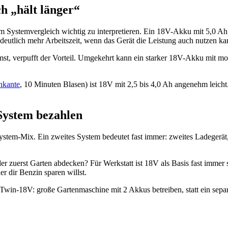
ch „hält länger“
er im Systemvergleich wichtig zu interpretieren. Ein 18V-Akku mit 5,0
 deutlich mehr Arbeitszeit, wenn das Gerät die Leistung auch nutzen ka
t, verpufft der Vorteil. Umgekehrt kann ein starker 18V-Akku mit mod
nkante
, 10 Minuten Blasen) ist 18V mit 2,5 bis 4,0 Ah angenehm leicht
 System bezahlen
System-Mix. Ein zweites System bedeutet fast immer: zweites Ladegerät,
oder zuerst Garten abdecken? Für Werkstatt ist 18V als Basis fast imm
r dir Benzin sparen willst.
Twin-18V: große Gartenmaschine mit 2 Akkus betreiben, statt ein sep