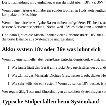
Die Entscheidung wird einfacher, wenn du nicht über „18V vs. 36V“ 
Wenn deine härteste Aufgabe ein solides Bohren in Holz, gelegentlic
kompakteren Maschinen.
Wenn deine härteste Aufgabe Rasen mähen auf größerer Fläche ist, o
bessere Nervenentscheidung. Nicht, weil 18V es nicht kann – sond
Und dann gibt es die Misch-Realität vieler Gartenbesitzer: 18V für al
die beste Balance aus Systemtreue und Leistung.
Akku system 18v oder 36v was lohnt sich –
Wenn du eine schnelle, aber belastbare Entscheidungslogik willst, nim
Wie lange läuft das Gerät am Stück? Je dauerlastiger der Job, 
Wie zäh ist das Material? Dichtes Gras, nasses Laub, dickes Ho
Wie sehr willst du ein System? Wenn du schon 18V besitzt, ist d
Wer regelmäßig Tests und Einordnungen zu solchen Systemfragen suc
Typische Stolperfallen beim Systemkauf