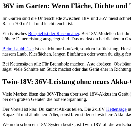
36V im Garten: Wenn Fläche, Dichte und
Im Garten sind die Unterschiede zwischen 18V und 36V meist schneller
Rasen 700 m² hat und leicht feucht ist.
Ein typisches
Beispiel ist der Rasenmäher
. Bei 18V-Modellen bist du 
höhere Dauerleistung ausgelegt sind. Das merkst du bei dichterem Gr
Beim Laubbläser
ist es nicht nur Laufzeit, sondern Luftleistung. Her
nassem Laub, Kiesflächen, langen Einfahrten oder wenn du zügig fertig
Bei Kettensägen gilt: Für Brennholz machen, Äste absägen, Obstbäum
sägst, viele Schnitte am Stück machst oder das Gerät eher in Richtun
Twin-18V: 36V-Leistung ohne neues Akku
Viele Marken lösen das 36V-Thema über zwei 18V-Akkus im Gerät (of
bei den großen Geräten die höhere Spannung.
Der Vorteil ist klar: Du kannst Akkus teilen. Die 2x18V-
Kettensäge
nu
Kapazität und ähnlichem Alter, sonst bremst der schwächere Akku
Wenn du schon ein 18V-System besitzt, ist Twin-18V oft die wirtscha