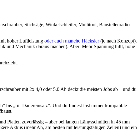
schrauber, Stichsäge, Winkelschleifer, Multitool, Baustellenradio –
mit hoher Luftleistung
oder auch manche Häcksler
(je nach Konzept).
ronik und Mechanik daraus machen). Aber: Mehr Spannung hilft, hohe
urchzieht.
rschrauber mit 2x 4,0 oder 5,0 Ah deckt die meisten Jobs ab – und du
ch“ bis „für Dauereinsatz“. Und du findest fast immer kompatible
fbaust.
d Platten zuverlässig – aber bei langen Längsschnitten in 45 mm
ere Akkus (mehr Ah, am besten mit leistungsfähigen Zellen) und ein