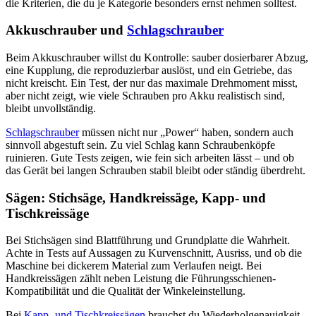
die Kriterien, die du je Kategorie besonders ernst nehmen solltest.
Akkuschrauber und
Schlagschrauber
Beim Akkuschrauber willst du Kontrolle: sauber dosierbarer Abzug,
eine Kupplung, die reproduzierbar auslöst, und ein Getriebe, das
nicht kreischt. Ein Test, der nur das maximale Drehmoment misst,
aber nicht zeigt, wie viele Schrauben pro Akku realistisch sind,
bleibt unvollständig.
Schlagschrauber
müssen nicht nur „Power“ haben, sondern auch
sinnvoll abgestuft sein. Zu viel Schlag kann Schraubenköpfe
ruinieren. Gute Tests zeigen, wie fein sich arbeiten lässt – und ob
das Gerät bei langen Schrauben stabil bleibt oder ständig überdreht.
Sägen: Stichsäge, Handkreissäge, Kapp- und
Tischkreissäge
Bei Stichsägen sind Blattführung und Grundplatte die Wahrheit.
Achte in Tests auf Aussagen zu Kurvenschnitt, Ausriss, und ob die
Maschine bei dickerem Material zum Verlaufen neigt. Bei
Handkreissägen zählt neben Leistung die Führungsschienen-
Kompatibilität und die Qualität der Winkeleinstellung.
Bei
Kapp- und Tischkreissägen
brauchst du Wiederholgenauigkeit.