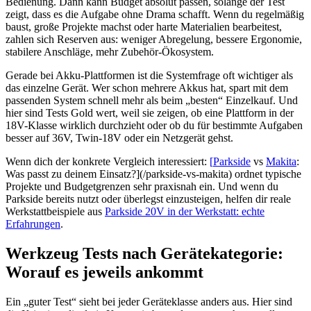
Bedienung. Dann kann Budget absolut passen, solange der Test
zeigt, dass es die Aufgabe ohne Drama schafft. Wenn du regelmäßig
baust, große Projekte machst oder harte Materialien bearbeitest,
zahlen sich Reserven aus: weniger Abregelung, bessere Ergonomie,
stabilere Anschläge, mehr Zubehör-Ökosystem.
Gerade bei Akku-Plattformen ist die Systemfrage oft wichtiger als
das einzelne Gerät. Wer schon mehrere Akkus hat, spart mit dem
passenden System schnell mehr als beim „besten“ Einzelkauf. Und
hier sind Tests Gold wert, weil sie zeigen, ob eine Plattform in der
18V-Klasse wirklich durchzieht oder ob du für bestimmte Aufgaben
besser auf 36V, Twin-18V oder ein Netzgerät gehst.
Wenn dich der konkrete Vergleich interessiert:
[
Parkside
vs
Makita
:
Was passt zu deinem Einsatz?](/parkside-vs-makita) ordnet typische
Projekte und Budgetgrenzen sehr praxisnah ein. Und wenn du
Parkside bereits nutzt oder überlegst einzusteigen, helfen dir reale
Werkstattbeispiele aus
Parkside 20V in der Werkstatt: echte
Erfahrungen
.
Werkzeug Tests nach Gerätekategorie:
Worauf es jeweils ankommt
Ein „guter Test“ sieht bei jeder Geräteklasse anders aus. Hier sind