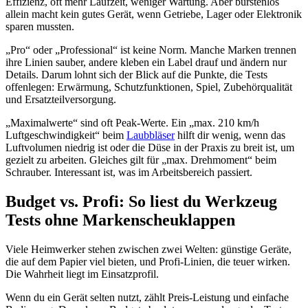
Effizienz, oft mehr Laufzeit, weniger Wartung. Aber bürstenlos
allein macht kein gutes Gerät, wenn Getriebe, Lager oder Elektronik
sparen mussten.
„Pro“ oder „Professional“ ist keine Norm. Manche Marken trennen
ihre Linien sauber, andere kleben ein Label drauf und ändern nur
Details. Darum lohnt sich der Blick auf die Punkte, die Tests
offenlegen: Erwärmung, Schutzfunktionen, Spiel, Zubehörqualität
und Ersatzteilversorgung.
„Maximalwerte“ sind oft Peak-Werte. Ein „max. 210 km/h
Luftgeschwindigkeit“ beim
Laubbläser
hilft dir wenig, wenn das
Luftvolumen niedrig ist oder die Düse in der Praxis zu breit ist, um
gezielt zu arbeiten. Gleiches gilt für „max. Drehmoment“ beim
Schrauber. Interessant ist, was im Arbeitsbereich passiert.
Budget vs. Profi: So liest du Werkzeug
Tests ohne Markenscheuklappen
Viele Heimwerker stehen zwischen zwei Welten: günstige Geräte,
die auf dem Papier viel bieten, und Profi-Linien, die teuer wirken.
Die Wahrheit liegt im Einsatzprofil.
Wenn du ein Gerät selten nutzt, zählt Preis-Leistung und einfache