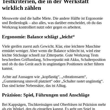
Testkriterien, die in der Werkstatt
wirklich zählen
Messwerte sind die halbe Miete. Die andere Hälfte ist Ergonomie
und Bedienlogik – also alles, was darüber entscheidet, ob du das
Werkzeug kontrolliert nutzt oder gegen es arbeitest.
Ergonomie: Balance schlägt „leicht“
Viele greifen zuerst aufs Gewicht. Klar, eine leichtere Maschine
ermüdet weniger. Aber wenn die Balance schlecht ist, wird eine
leichte Stichsäge schnell zur Zitterpartie. Gute Werkzeug Tests
beschreiben Griffumfang, Schwerpunkt mit Akku, Schalterposition
und ob du das Gerät auch in ungünstigen Positionen sicher führen
kannst.
Achte auf Aussagen wie „kopflastig“, „vibrationsarm“,
„Gummierung sinnvoll platziert“ oder „Schalter rastet ungünstig“.
Das sind keine Nebensätze, das ist Alltag.
Präzision: Spiel, Führungen und Anschläge
Bei Kappsägen, Tischkreissägen und Oberfräsen ist Präzision mehr
als ein Winkel, den du einstellen kannst. Es geht um Spiel in