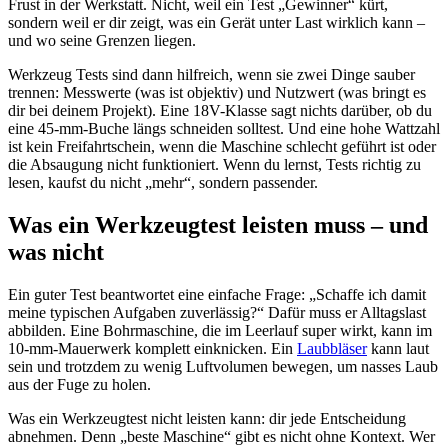
Frust in der Werkstatt. Nicht, weil ein Test „Gewinner“ kürt,
sondern weil er dir zeigt, was ein Gerät unter Last wirklich kann –
und wo seine Grenzen liegen.
Werkzeug Tests sind dann hilfreich, wenn sie zwei Dinge sauber
trennen: Messwerte (was ist objektiv) und Nutzwert (was bringt es
dir bei deinem Projekt). Eine 18V-Klasse sagt nichts darüber, ob du
eine 45-mm-Buche längs schneiden solltest. Und eine hohe Wattzahl
ist kein Freifahrtschein, wenn die Maschine schlecht geführt ist oder
die Absaugung nicht funktioniert. Wenn du lernst, Tests richtig zu
lesen, kaufst du nicht „mehr“, sondern passender.
Was ein Werkzeugtest leisten muss – und
was nicht
Ein guter Test beantwortet eine einfache Frage: „Schaffe ich damit
meine typischen Aufgaben zuverlässig?“ Dafür muss er Alltagslast
abbilden. Eine Bohrmaschine, die im Leerlauf super wirkt, kann im
10-mm-Mauerwerk komplett einknicken. Ein
Laubbläser
kann laut
sein und trotzdem zu wenig Luftvolumen bewegen, um nasses Laub
aus der Fuge zu holen.
Was ein Werkzeugtest nicht leisten kann: dir jede Entscheidung
abnehmen. Denn „beste Maschine“ gibt es nicht ohne Kontext. Wer