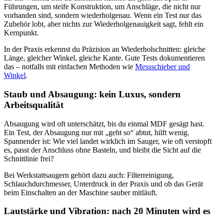
Führungen, um steife Konstruktion, um Anschläge, die nicht nur
vorhanden sind, sondern wiederholgenau. Wenn ein Test nur das
Zubehör lobt, aber nichts zur Wiederholgenauigkeit sagt, fehlt ein
Kernpunkt.
In der Praxis erkennst du Präzision an Wiederholschnitten: gleiche
Länge, gleicher Winkel, gleiche Kante. Gute Tests dokumentieren
das – notfalls mit einfachen Methoden wie
Messschieber und
Winkel
.
Staub und Absaugung: kein Luxus, sondern
Arbeitsqualität
Absaugung wird oft unterschätzt, bis du einmal MDF gesägt hast.
Ein Test, der Absaugung nur mit „geht so“ abtut, hilft wenig.
Spannender ist: Wie viel landet wirklich im Sauger, wie oft verstopft
es, passt der Anschluss ohne Basteln, und bleibt die Sicht auf die
Schnittlinie frei?
Bei Werkstattsaugern gehört dazu auch: Filterreinigung,
Schlauchdurchmesser, Unterdruck in der Praxis und ob das Gerät
beim Einschalten an der Maschine sauber mitläuft.
Lautstärke und Vibration: nach 20 Minuten wird es