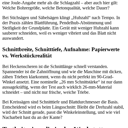
eine Joule-Angabe mehr als die Schlagzahl – aber auch hier gilt:
Welche Bohrergröße, welche Betonqualität, welche Dauer?
Bei Stichsägen und Säbelsägen klingt „Hubzahl“ nach Tempo. In
der Praxis zählen Blattführung, Pendelhub-Abstimmung und
Steifigkeit der Grundplatte. Ein Gerät mit weniger Hubzahl kann
sauberer schneiden, weil es weniger vibriert und das Blatt nicht
auswandert.
Schnittbreite, Schnitttiefe, Aufnahme: Papierwerte
vs. Werkstückrealität
Bei Heckenscheren ist die Schnittlänge schnell verstanden.
Spannender ist die Zahnöffnung und wie die Maschine mit dicken,
zähen Trieben klarkommt, wenn du nicht perfekt im 90-Grad-
Winkel ansetzt. Eine nominelle „26 mm Schnittstärke“ ist nur dann
aussagekräftig, wenn der Test auch wirklich 26-mm-Material
schneidet – und nicht nur frische, weiche Triebe.
Bei Kreissägen sind Schnitttiefe und Blattdurchmesser die Basis.
Entscheidend wird es beim Längsschnitt: Bleibt die Drehzahl stabil,
wird der Schnitt gerade, passt die Winkeleinstellung, und wie viel
Nacharbeit hast du an der Kante?