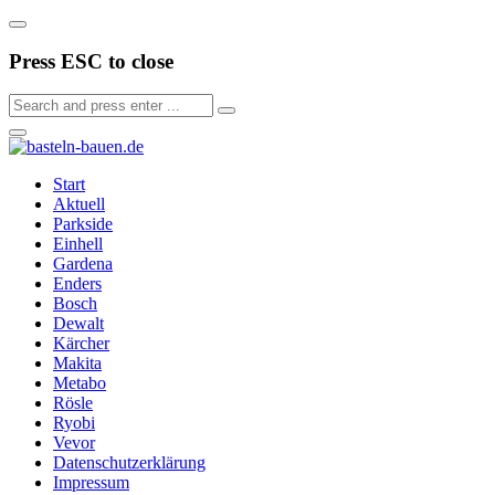
Press ESC to close
Start
Aktuell
Parkside
Einhell
Gardena
Enders
Bosch
Dewalt
Kärcher
Makita
Metabo
Rösle
Ryobi
Vevor
Datenschutzerklärung
Impressum