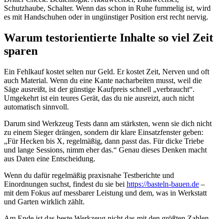
Schutzhaube, Schalter. Wenn das schon in Ruhe fummelig ist, wird
es mit Handschuhen oder in ungünstiger Position erst recht nervig.
Warum testorientierte Inhalte so viel Zeit
sparen
Ein Fehlkauf kostet selten nur Geld. Er kostet Zeit, Nerven und oft
auch Material. Wenn du eine Kante nacharbeiten musst, weil die
Säge ausreißt, ist der günstige Kaufpreis schnell „verbraucht“.
Umgekehrt ist ein teures Gerät, das du nie ausreizt, auch nicht
automatisch sinnvoll.
Darum sind Werkzeug Tests dann am stärksten, wenn sie dich nicht
zu einem Sieger drängen, sondern dir klare Einsatzfenster geben:
„Für Hecken bis X, regelmäßig, dann passt das. Für dicke Triebe
und lange Sessions, nimm eher das.“ Genau dieses Denken macht
aus Daten eine Entscheidung.
Wenn du dafür regelmäßig praxisnahe Testberichte und
Einordnungen suchst, findest du sie bei
https://basteln-bauen.de
–
mit dem Fokus auf messbarer Leistung und dem, was in Werkstatt
und Garten wirklich zählt.
Am Ende ist das beste Werkzeug nicht das mit den größten Zahlen,