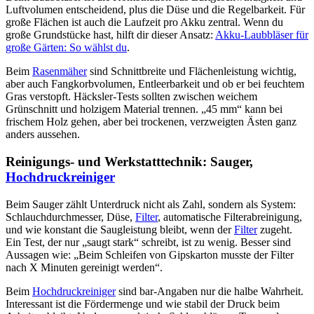
Luftvolumen entscheidend, plus die Düse und die Regelbarkeit. Für
große Flächen ist auch die Laufzeit pro Akku zentral. Wenn du
große Grundstücke hast, hilft dir dieser Ansatz:
Akku-Laubbläser für
große Gärten: So wählst du
.
Beim
Rasenmäher
sind Schnittbreite und Flächenleistung wichtig,
aber auch Fangkorbvolumen, Entleerbarkeit und ob er bei feuchtem
Gras verstopft. Häcksler-Tests sollten zwischen weichem
Grünschnitt und holzigem Material trennen. „45 mm“ kann bei
frischem Holz gehen, aber bei trockenen, verzweigten Ästen ganz
anders aussehen.
Reinigungs- und Werkstatttechnik: Sauger,
Hochdruckreiniger
Beim Sauger zählt Unterdruck nicht als Zahl, sondern als System:
Schlauchdurchmesser, Düse,
Filter
, automatische Filterabreinigung,
und wie konstant die Saugleistung bleibt, wenn der
Filter
zugeht.
Ein Test, der nur „saugt stark“ schreibt, ist zu wenig. Besser sind
Aussagen wie: „Beim Schleifen von Gipskarton musste der Filter
nach X Minuten gereinigt werden“.
Beim
Hochdruckreiniger
sind bar-Angaben nur die halbe Wahrheit.
Interessant ist die Fördermenge und wie stabil der Druck beim