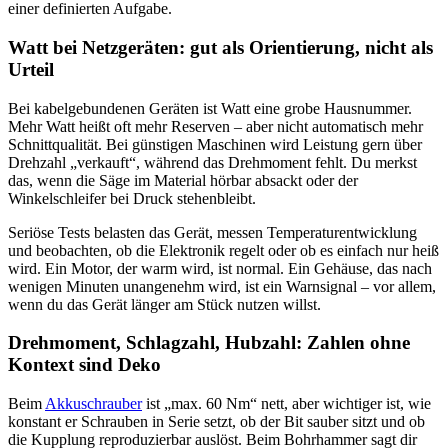
einer definierten Aufgabe.
Watt bei Netzgeräten: gut als Orientierung, nicht als
Urteil
Bei kabelgebundenen Geräten ist Watt eine grobe Hausnummer.
Mehr Watt heißt oft mehr Reserven – aber nicht automatisch mehr
Schnittqualität. Bei günstigen Maschinen wird Leistung gern über
Drehzahl „verkauft“, während das Drehmoment fehlt. Du merkst
das, wenn die Säge im Material hörbar absackt oder der
Winkelschleifer bei Druck stehenbleibt.
Seriöse Tests belasten das Gerät, messen Temperaturentwicklung
und beobachten, ob die Elektronik regelt oder ob es einfach nur heiß
wird. Ein Motor, der warm wird, ist normal. Ein Gehäuse, das nach
wenigen Minuten unangenehm wird, ist ein Warnsignal – vor allem,
wenn du das Gerät länger am Stück nutzen willst.
Drehmoment, Schlagzahl, Hubzahl: Zahlen ohne
Kontext sind Deko
Beim
Akkuschrauber
ist „max. 60 Nm“ nett, aber wichtiger ist, wie
konstant er Schrauben in Serie setzt, ob der Bit sauber sitzt und ob
die Kupplung reproduzierbar auslöst. Beim Bohrhammer sagt dir