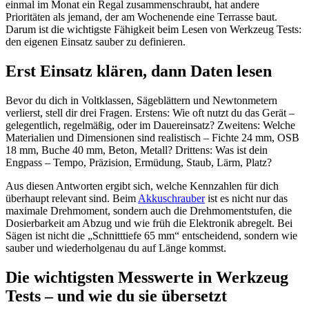
einmal im Monat ein Regal zusammenschraubt, hat andere
Prioritäten als jemand, der am Wochenende eine Terrasse baut.
Darum ist die wichtigste Fähigkeit beim Lesen von Werkzeug Tests:
den eigenen Einsatz sauber zu definieren.
Erst Einsatz klären, dann Daten lesen
Bevor du dich in Voltklassen, Sägeblättern und Newtonmetern
verlierst, stell dir drei Fragen. Erstens: Wie oft nutzt du das Gerät –
gelegentlich, regelmäßig, oder im Dauereinsatz? Zweitens: Welche
Materialien und Dimensionen sind realistisch – Fichte 24 mm, OSB
18 mm, Buche 40 mm, Beton, Metall? Drittens: Was ist dein
Engpass – Tempo, Präzision, Ermüdung, Staub, Lärm, Platz?
Aus diesen Antworten ergibt sich, welche Kennzahlen für dich
überhaupt relevant sind. Beim
Akkuschrauber
ist es nicht nur das
maximale Drehmoment, sondern auch die Drehmomentstufen, die
Dosierbarkeit am Abzug und wie früh die Elektronik abregelt. Bei
Sägen ist nicht die „Schnitttiefe 65 mm“ entscheidend, sondern wie
sauber und wiederholgenau du auf Länge kommst.
Die wichtigsten Messwerte in Werkzeug
Tests – und wie du sie übersetzt