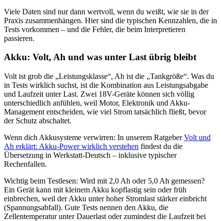
Viele Daten sind nur dann wertvoll, wenn du weißt, wie sie in der
Praxis zusammenhängen. Hier sind die typischen Kennzahlen, die in
Tests vorkommen – und die Fehler, die beim Interpretieren
passieren.
Akku: Volt, Ah und was unter Last übrig bleibt
Volt ist grob die „Leistungsklasse“, Ah ist die „Tankgröße“. Was du
in Tests wirklich suchst, ist die Kombination aus Leistungsabgabe
und Laufzeit unter Last. Zwei 18V-Geräte können sich völlig
unterschiedlich anfühlen, weil Motor, Elektronik und Akku-
Management entscheiden, wie viel Strom tatsächlich fließt, bevor
der Schutz abschaltet.
Wenn dich Akkusysteme verwirren: In unserem Ratgeber
Volt und
Ah erklärt: Akku-Power wirklich verstehen
findest du die
Übersetzung in Werkstatt-Deutsch – inklusive typischer
Rechenfallen.
Wichtig beim Testlesen: Wird mit 2,0 Ah oder 5,0 Ah gemessen?
Ein Gerät kann mit kleinem Akku kopflastig sein oder früh
einbrechen, weil der Akku unter hoher Stromlast stärker einbricht
(Spannungsabfall). Gute Tests nennen den Akku, die
Zellentemperatur unter Dauerlast oder zumindest die Laufzeit bei