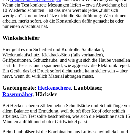
Wenn ein Test konkrete Messungen liefert – etwa Abweichung bei
10 Wiederholschnitten – ist das mehr wert als jedes „fühlt sich
wertig an“. Und unterschätze nicht die Staubführung: Wer drinnen
arbeitet, merkt sofort, ob die Konstruktion dafür gemacht ist oder
nur einen Anschluss hat.
Winkelschleifer
Hier geht es um Sicherheit und Kontrolle: Sanftanlauf,
Wiederanlaufschutz, Kickback-Stop (falls vorhanden),
Griffpositionen, Schutzhaube, und wie gut sich die Haube verstellen
lässt. In Tests ist auch spannend, wie aggressiv die Elektronik regelt.
Ein Gerät, das bei Druck sofort dichtmacht, kann sicher sein – aber
nervt, wenn du wirklich Material abtragen musst.
Gartengeräte:
Heckenschere
, Laubbläser,
Rasenmäher
, Häcksler
Bei Heckenscheren zählen neben Schnittstärke und Schnittlänge vor
allem Balance und Ermüdung, weil du oft über Kopf oder seitlich
arbeitest. Ein Test sollte beschreiben, wie sich die Maschine nach 15
Minuten anfühlt und ob der Griffwinkel passt.
Beim Laubbläser ist die Kombination aus Luftgeschwindigkeit und