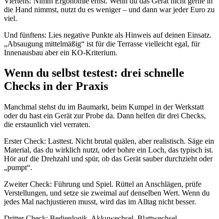
Viertens: Nimm Ergonomie ernst. Wenn du das Gerät nicht gerne in
die Hand nimmst, nutzt du es weniger – und dann war jeder Euro zu
viel.
Und fünftens: Lies negative Punkte als Hinweis auf deinen Einsatz.
„Absaugung mittelmäßig“ ist für die Terrasse vielleicht egal, für
Innenausbau aber ein KO-Kriterium.
Wenn du selbst testest: drei schnelle
Checks in der Praxis
Manchmal stehst du im Baumarkt, beim Kumpel in der Werkstatt
oder du hast ein Gerät zur Probe da. Dann helfen dir drei Checks,
die erstaunlich viel verraten.
Erster Check: Lasttest. Nicht brutal quälen, aber realistisch. Säge ein
Material, das du wirklich nutzt, oder bohre ein Loch, das typisch ist.
Hör auf die Drehzahl und spür, ob das Gerät sauber durchzieht oder
„pumpt“.
Zweiter Check: Führung und Spiel. Rüttel an Anschlägen, prüfe
Verstellungen, und setze sie zweimal auf denselben Wert. Wenn du
jedes Mal nachjustieren musst, wird das im Alltag nicht besser.
Dritter Check: Bedienlogik. Akkuwechsel, Blattwechsel,