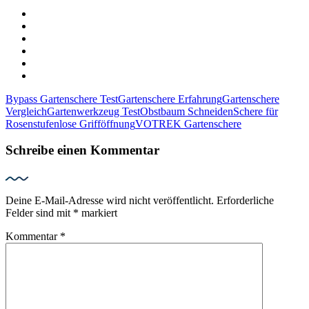
Bypass Gartenschere Test
Gartenschere Erfahrung
Gartenschere
Vergleich
Gartenwerkzeug Test
Obstbaum Schneiden
Schere für
Rosen
stufenlose Grifföffnung
VOTREK Gartenschere
Schreibe einen Kommentar
Deine E-Mail-Adresse wird nicht veröffentlicht.
Erforderliche
Felder sind mit
*
markiert
Kommentar
*