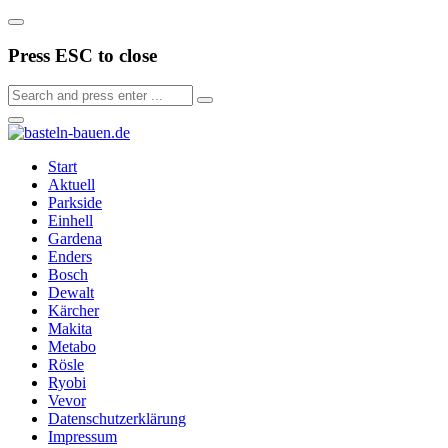
Press ESC to close
Start
Aktuell
Parkside
Einhell
Gardena
Enders
Bosch
Dewalt
Kärcher
Makita
Metabo
Rösle
Ryobi
Vevor
Datenschutzerklärung
Impressum