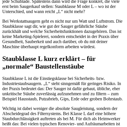
jede Schublade. Spätestens dann wird die Frage konkret, die viele
erst beim Saugerkauf stellen: Staubklasse M oder L – wo ist der
Unterschied, und wann reicht „L“ nicht mehr?
Bei Werkstattsaugern geht es nicht nur um Watt und Luftstrom. Die
Staubklasse sagt dir, wie gut der Sauger gefährliche Stäube
zurückhält und welche Sicherheitsfunktionen dazugehören. Das ist
keine Marketing-Spielerei, sondern entscheidet in der Praxis über
Gesundheit, Sauberkeit und auch darüber, ob du mit deiner
Maschine überhaupt regelkonform arbeiten würdest.
Staubklasse L kurz erklärt – für
„normale“ Baustellenstäube
Staubklasse L ist die Einstiegsklasse bei Sicherheits- bzw.
Industriestaubsaugern. „L“ steht sinngemäß für geringes Risiko. In
der Praxis bedeutet das: Der Sauger ist dafür gebaut, übliche, eher
unkritische Stäube zuverlässig aufzunehmen und zu filtern – zum
Beispiel Hausstaub, Putzabrieb, Gips, Erde oder groben Bohrstaub.
Wichtig ist dabei weniger die absolute Saugleistung, sondern der
Abscheidegrad des Filtersystems. Bei Klasse L darf eine höhere
Staubdurchlässigkeit auftreten als bei M. Für dich als Heimwerker
heißt das: Bei vielen typischen Renovier- und Aufräumarbeiten ist