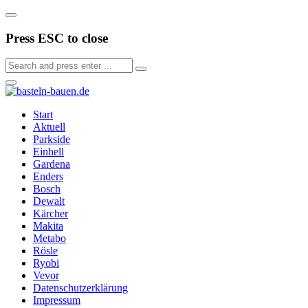
Press ESC to close
Start
Aktuell
Parkside
Einhell
Gardena
Enders
Bosch
Dewalt
Kärcher
Makita
Metabo
Rösle
Ryobi
Vevor
Datenschutzerklärung
Impressum