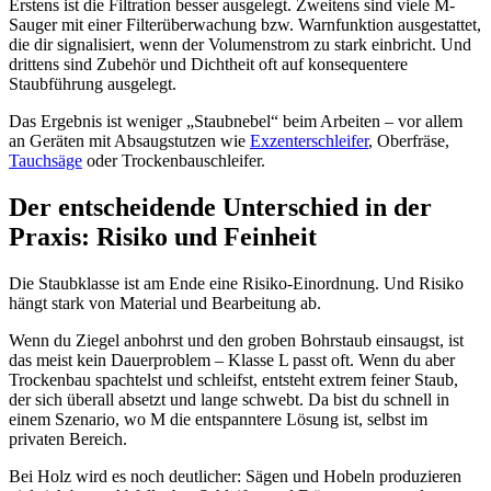
Erstens ist die Filtration besser ausgelegt. Zweitens sind viele M-
Sauger mit einer Filterüberwachung bzw. Warnfunktion ausgestattet,
die dir signalisiert, wenn der Volumenstrom zu stark einbricht. Und
drittens sind Zubehör und Dichtheit oft auf konsequentere
Staubführung ausgelegt.
Das Ergebnis ist weniger „Staubnebel“ beim Arbeiten – vor allem
an Geräten mit Absaugstutzen wie
Exzenterschleifer
, Oberfräse,
Tauchsäge
oder Trockenbauschleifer.
Der entscheidende Unterschied in der
Praxis: Risiko und Feinheit
Die Staubklasse ist am Ende eine Risiko-Einordnung. Und Risiko
hängt stark von Material und Bearbeitung ab.
Wenn du Ziegel anbohrst und den groben Bohrstaub einsaugst, ist
das meist kein Dauerproblem – Klasse L passt oft. Wenn du aber
Trockenbau spachtelst und schleifst, entsteht extrem feiner Staub,
der sich überall absetzt und lange schwebt. Da bist du schnell in
einem Szenario, wo M die entspanntere Lösung ist, selbst im
privaten Bereich.
Bei Holz wird es noch deutlicher: Sägen und Hobeln produzieren