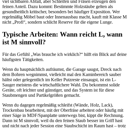
viel sichtbaren Abfall, aber Schleifen und Fräsen erzeugen den
feinen Anteil. Dazu kommt: Bestimmte Holzstäube gelten als
gesundheitlich kritischer, besonders bei häufiger Exposition. Wer
regelmäßig Möbel baut oder Innenausbau macht, kauft mit Klasse M
nicht „Profi“, sondern schlicht Reserve für die eigene Lunge.
Typische Arbeiten: Wann reicht L, wann
ist M sinnvoll?
Für das Gefühl „Was brauche ich wirklich?“ hilft ein Blick auf deine
häufigsten Tätigkeiten.
Wenn du hauptsächlich aufräumst, die Garage saugst, Dreck nach
dem Bohren wegnimmst, vielleicht mal den Kaminbereich sauber
hältst oder gelegentlich im Keller Putzreste einsaugst, ist ein L-
Sauger meistens die wirtschaftlichere Wahl. Du bekommst solide
Geräte, oft leichter und günstiger, und das System ist für diese
Staubmengen und Partikelgrößen gemacht.
Wenn du dagegen regelmäßig schleifst (Wände, Holz, Lack),
Trockenbau bearbeitest, mit der Oberfräse arbeitest oder häufig mit
einer Säge in MDF/Spanplatte unterwegs bist, kippt die Rechnung.
Dann ist M sinnvoll, weil du den feinen Staub besser im Griff hast
und nicht nach jeder Session eine Staubschicht im Raum hast – trotz