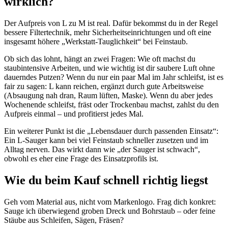
wirklich?
Der Aufpreis von L zu M ist real. Dafür bekommst du in der Regel
bessere Filtertechnik, mehr Sicherheitseinrichtungen und oft eine
insgesamt höhere „Werkstatt-Tauglichkeit“ bei Feinstaub.
Ob sich das lohnt, hängt an zwei Fragen: Wie oft machst du
staubintensive Arbeiten, und wie wichtig ist dir saubere Luft ohne
dauerndes Putzen? Wenn du nur ein paar Mal im Jahr schleifst, ist es
fair zu sagen: L kann reichen, ergänzt durch gute Arbeitsweise
(Absaugung nah dran, Raum lüften, Maske). Wenn du aber jedes
Wochenende schleifst, fräst oder Trockenbau machst, zahlst du den
Aufpreis einmal – und profitierst jedes Mal.
Ein weiterer Punkt ist die „Lebensdauer durch passenden Einsatz“:
Ein L-Sauger kann bei viel Feinstaub schneller zusetzen und im
Alltag nerven. Das wirkt dann wie „der Sauger ist schwach“,
obwohl es eher eine Frage des Einsatzprofils ist.
Wie du beim Kauf schnell richtig liegst
Geh vom Material aus, nicht vom Markenlogo. Frag dich konkret:
Sauge ich überwiegend groben Dreck und Bohrstaub – oder feine
Stäube aus Schleifen, Sägen, Fräsen?