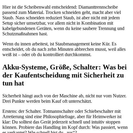
Hier ist die Scheibenwahl entscheidend: Diamanttrennscheibe
passend zum Material. Trocken schneiden geht, macht aber viel
Staub. Nass schneiden reduziert Staub, ist aber nicht mit jedem
Setup sicher umsetzbar, vor allem nicht in Kombination mit
kabelgebundenen Geräten, wenn du keine saubere Trennung und
Schutzmaßnahmen hast.
Wenn du innen arbeitest, ist Staubmanagement keine Kür. Es
entscheidet, ob du nach zehn Minuten abbrechen musst, weil alles
weiß ist – oder ob du kontrolliert durchkommst.
Akku-Systeme, Größe, Schalter: Was bei
der Kaufentscheidung mit Sicherheit zu
tun hat
Sicherheit hängt auch von der Maschine ab, nicht nur vom Nutzer.
Drei Punkte werden beim Kauf oft unterschätzt.
Erstens: der Schalter. Totmannschalter oder Schiebeschalter mit
Arretierung sind eine Philosophiefrage, aber für Heimwerker ist
klar: Du solltest das Gerät jederzeit schnell und intuitiv stoppen
können. Probiere das Handling im Kopf durch: Was passiert, wenn
es verkantet? Wie schnell bist du „aus“?