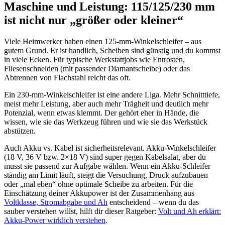
Maschine und Leistung: 115/125/230 mm
ist nicht nur „größer oder kleiner“
Viele Heimwerker haben einen 125-mm-Winkelschleifer – aus
gutem Grund. Er ist handlich, Scheiben sind günstig und du kommst
in viele Ecken. Für typische Werkstattjobs wie Entrosten,
Fliesenschneiden (mit passender Diamantscheibe) oder das
Abtrennen von Flachstahl reicht das oft.
Ein 230-mm-Winkelschleifer ist eine andere Liga. Mehr Schnitttiefe,
meist mehr Leistung, aber auch mehr Trägheit und deutlich mehr
Potenzial, wenn etwas klemmt. Der gehört eher in Hände, die
wissen, wie sie das Werkzeug führen und wie sie das Werkstück
abstützen.
Auch Akku vs. Kabel ist sicherheitsrelevant. Akku-Winkelschleifer
(18 V, 36 V bzw. 2×18 V) sind super gegen Kabelsalat, aber du
musst sie passend zur Aufgabe wählen. Wenn ein Akku-Schleifer
ständig am Limit läuft, steigt die Versuchung, Druck aufzubauen
oder „mal eben“ ohne optimale Scheibe zu arbeiten. Für die
Einschätzung deiner Akkupower ist der Zusammenhang aus
Voltklasse, Stromabgabe und Ah
entscheidend – wenn du das
sauber verstehen willst, hilft dir dieser Ratgeber:
Volt und Ah erklärt:
Akku-Power wirklich verstehen
.