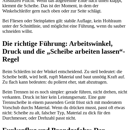
Abstützen Pflicht: Wenn das abgetrennte Ende nach unten klappt,
klemmt die Scheibe. Das ist der Moment, in dem der
Winkelschleifer gern nach oben oder zur Seite schlägt.
Bei Fliesen oder Steinplatten gilt: stabile Auflage, kein Hohlraum
unter der Schnittlinie, und möglichst eine Führung, wenn du sauber
schneiden willst.
Die richtige Führung: Arbeitswinkel,
Druck und die „Scheibe arbeiten lassen“-
Regel
Beim Schleifen ist der Winkel entscheidend. Zu steil bedeutet: die
Scheibe beißt, wird heiß, rupft Material und baut unnötig Kraft auf.
Zu flach kann bedeuten: du polierst eher, statt abzutragen.
Beim Trennen ist es noch simpler: gerade führen, nicht drehen, nicht
verkanten. Druck ist hier kein Leistungsersatz. Eine gute
Trennscheibe in einem passenden Gerät frisst sich mit moderatem
Vorschub durchs Material. Wenn du drücken musst, passt oft etwas
nicht: Scheibe zu alt, falscher Typ, Material zu dick für den
Durchmesser, oder Drehzahl passt nicht.