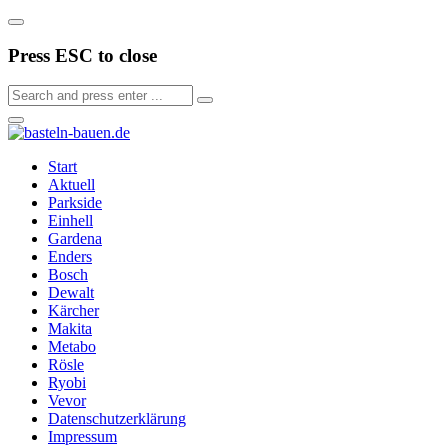
Press ESC to close
Start
Aktuell
Parkside
Einhell
Gardena
Enders
Bosch
Dewalt
Kärcher
Makita
Metabo
Rösle
Ryobi
Vevor
Datenschutzerklärung
Impressum