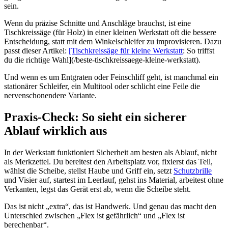
sein.
Wenn du präzise Schnitte und Anschläge brauchst, ist eine
Tischkreissäge (für Holz) in einer kleinen Werkstatt oft die bessere
Entscheidung, statt mit dem Winkelschleifer zu improvisieren. Dazu
passt dieser Artikel:
[Tischkreissäge für kleine Werkstatt
: So triffst
du die richtige Wahl](/beste-tischkreissaege-kleine-werkstatt).
Und wenn es um Entgraten oder Feinschliff geht, ist manchmal ein
stationärer Schleifer, ein Multitool oder schlicht eine Feile die
nervenschonendere Variante.
Praxis-Check: So sieht ein sicherer
Ablauf wirklich aus
In der Werkstatt funktioniert Sicherheit am besten als Ablauf, nicht
als Merkzettel. Du bereitest den Arbeitsplatz vor, fixierst das Teil,
wählst die Scheibe, stellst Haube und Griff ein, setzt
Schutzbrille
und Visier auf, startest im Leerlauf, gehst ins Material, arbeitest ohne
Verkanten, legst das Gerät erst ab, wenn die Scheibe steht.
Das ist nicht „extra“, das ist Handwerk. Und genau das macht den
Unterschied zwischen „Flex ist gefährlich“ und „Flex ist
berechenbar“.