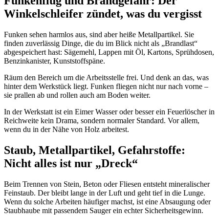
Funkenflug und Brandgefahr: Der
Winkelschleifer zündet, was du vergisst
Funken sehen harmlos aus, sind aber heiße Metallpartikel. Sie
finden zuverlässig Dinge, die du im Blick nicht als „Brandlast“
abgespeichert hast: Sägemehl, Lappen mit Öl, Kartons, Sprühdosen,
Benzinkanister, Kunststoffspäne.
Räum den Bereich um die Arbeitsstelle frei. Und denk an das, was
hinter dem Werkstück liegt. Funken fliegen nicht nur nach vorne –
sie prallen ab und rollen auch am Boden weiter.
In der Werkstatt ist ein Eimer Wasser oder besser ein Feuerlöscher in
Reichweite kein Drama, sondern normaler Standard. Vor allem,
wenn du in der Nähe von Holz arbeitest.
Staub, Metallpartikel, Gefahrstoffe:
Nicht alles ist nur „Dreck“
Beim Trennen von Stein, Beton oder Fliesen entsteht mineralischer
Feinstaub. Der bleibt lange in der Luft und geht tief in die Lunge.
Wenn du solche Arbeiten häufiger machst, ist eine Absaugung oder
Staubhaube mit passendem Sauger ein echter Sicherheitsgewinn.