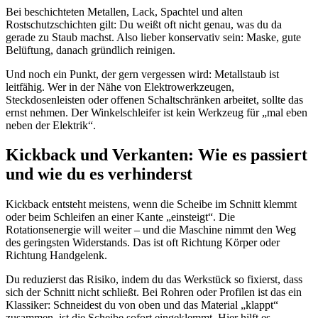
Bei beschichteten Metallen, Lack, Spachtel und alten
Rostschutzschichten gilt: Du weißt oft nicht genau, was du da
gerade zu Staub machst. Also lieber konservativ sein: Maske, gute
Belüftung, danach gründlich reinigen.
Und noch ein Punkt, der gern vergessen wird: Metallstaub ist
leitfähig. Wer in der Nähe von Elektrowerkzeugen,
Steckdosenleisten oder offenen Schaltschränken arbeitet, sollte das
ernst nehmen. Der Winkelschleifer ist kein Werkzeug für „mal eben
neben der Elektrik“.
Kickback und Verkanten: Wie es passiert
und wie du es verhinderst
Kickback entsteht meistens, wenn die Scheibe im Schnitt klemmt
oder beim Schleifen an einer Kante „einsteigt“. Die
Rotationsenergie will weiter – und die Maschine nimmt den Weg
des geringsten Widerstands. Das ist oft Richtung Körper oder
Richtung Handgelenk.
Du reduzierst das Risiko, indem du das Werkstück so fixierst, dass
sich der Schnitt nicht schließt. Bei Rohren oder Profilen ist das ein
Klassiker: Schneidest du von oben und das Material „klappt“
zusammen, ist die Scheibe sofort eingeklemmt. Hier hilft es,