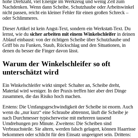
hohe Drehzahl, viel Energie im Werkzeug und wenig Zeit zum
Nachdenken. Wenn dann Scheibe, Schutzhaube oder Arbeitswinkel
nicht passen, reicht ein kleiner Fehler für einen großen Schreck –
oder Schlimmeres.
Dieser Artikel ist kein Angst-Text, sondern ein Werkstatt-Text. Du
lernst, wie du
sicher arbeiten mit einem Winkelschleifer
in deinen
Ablauf einbaust: von der richtigen Scheibe über Schutzhaube und
Griff bis zu Funken, Staub, Rückschlag und den Situationen, in
denen du besser die Finger davon lässt.
Warum der Winkelschleifer so oft
unterschätzt wird
Ein Winkelschleifer wirkt simpel: Schalter an, Scheibe dreht,
Material wird weniger. In der Praxis treffen hier aber drei Dinge
zusammen, die das Risiko hoch machen.
Erstens: Die Umfangsgeschwindigkeit der Scheibe ist enorm. Auch
wenn du „nur kurz“ eine Schraube abtrennst, läuft die Scheibe je
nach Durchmesser typischerweise mit mehreren tausend
Umdrehungen pro Minute. Zweitens: Die Scheiben sind
Verbrauchsteile. Sie altern, werden falsch gelagert, können Haarrisse
bekommen oder schlicht für den Einsatz ungeeignet sein. Drittens: