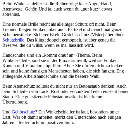
Beim Winkelschleifer ist die Reihenfolge klar: Auge, Hand,
Atemwege, Gehör. Und ja, auch wenn du „nur kurz“ etwas
abtrennst.
Eine normale Brille reicht als alleiniger Schutz oft nicht. Beim
Trennen fliegen Funken, aber auch Partikel und manchmal ganze
Scheibenstücke. Sicherer ist ein Gesichtsschutz (Visier) über einer
Schutzbrille
. Das klingt doppelt gemoppelt, ist aber genau die
Reserve, die du willst, wenn es mal hässlich wird.
Handschuhe sind ein „kommt drauf an“-Thema. Beim
Winkelschleifer sind sie in der Praxis sinnvoll, weil sie Funken,
Kanten und Vibration abpuffern. Aber: Sie dürfen nicht zu locker
sein und keine fransigen Manschetten haben, die sich fangen. Eng
anliegende Arbeitshandschuhe sind die bessere Wahl.
Beim Atemschutz solltest du nicht nur an Betonstaub denken. Auch
beim Schleifen von Lack, Rost oder verzinkten Teilen entsteht feiner
Staub. Eine gut sitzende Feinstaubmaske ist hier keine
Übertreibung.
Und
Gehörschutz
? Ein Winkelschleifer ist laut, besonders unter
Last. Wer oft damit arbeitet, merkt den Unterschied nach einigen
Jahren – leider nicht im positiven Sinn.