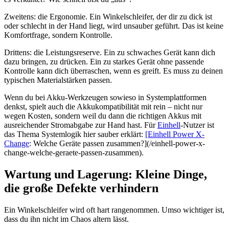
Zweitens: die Ergonomie. Ein Winkelschleifer, der dir zu dick ist
oder schlecht in der Hand liegt, wird unsauber geführt. Das ist keine
Komfortfrage, sondern Kontrolle.
Drittens: die Leistungsreserve. Ein zu schwaches Gerät kann dich
dazu bringen, zu drücken. Ein zu starkes Gerät ohne passende
Kontrolle kann dich überraschen, wenn es greift. Es muss zu deinen
typischen Materialstärken passen.
Wenn du bei Akku-Werkzeugen sowieso in Systemplattformen
denkst, spielt auch die Akkukompatibilität mit rein – nicht nur
wegen Kosten, sondern weil du dann die richtigen Akkus mit
ausreichender Stromabgabe zur Hand hast. Für
Einhell
-Nutzer ist
das Thema Systemlogik hier sauber erklärt:
[Einhell Power X-
Change
: Welche Geräte passen zusammen?](/einhell-power-x-
change-welche-geraete-passen-zusammen).
Wartung und Lagerung: Kleine Dinge,
die große Defekte verhindern
Ein Winkelschleifer wird oft hart rangenommen. Umso wichtiger ist,
dass du ihn nicht im Chaos altern lässt.