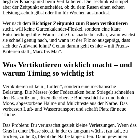
liegt der Knackpunkt beim Vertikutieren. Die Technik ist simpel –
aber der Zeitpunkt entscheidet, ob du dem Rasen einen echten
Leistungsschub gibst oder ihn für Wochen ausknockst.
Wer nach dem
Richtiger Zeitpunkt zum Rasen vertikutieren
sucht, will keine Gartenkalender-Floskel, sondern eine klare
Entscheidungshilfe: Wann ist die Grasnarbe belastbar, wann wächst
sie schnell genug nach, und wann ist der Filz so ausgeprägt, dass
sich der Aufwand lohnt? Genau darum geht es hier – mit Praxis-
Kriterien statt „März bis Mai“.
Was Vertikutieren wirklich macht – und
warum Timing so wichtig ist
Vertikutieren ist kein „Lüften“, sondern eine mechanische
Belastung. Die Messer (oder Federzinken beim Striegel) schneiden
den Rasenfilz auf, ritzen die oberste Bodenschicht an und holen
Moos, abgestorbene Halme und Mulchreste aus der Narbe. Das
verbessert Luft- und Wassertransport und schafft Platz für neue
Triebe.
Das Problem: Du verursachst gezielt kleine Verletzungen. Wenn das
Gras in einer Phase steckt, in der es langsam wächst (zu kalt, zu
trocken, zu heiß), bleibt die Narbe lange offen. Dann gewinnen