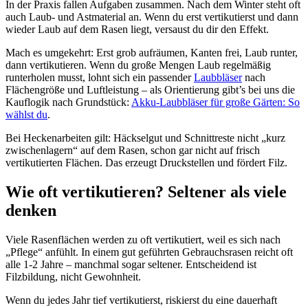
In der Praxis fallen Aufgaben zusammen. Nach dem Winter steht oft
auch Laub- und Astmaterial an. Wenn du erst vertikutierst und dann
wieder Laub auf dem Rasen liegt, versaust du dir den Effekt.
Mach es umgekehrt: Erst grob aufräumen, Kanten frei, Laub runter,
dann vertikutieren. Wenn du große Mengen Laub regelmäßig
runterholen musst, lohnt sich ein passender
Laubbläser
nach
Flächengröße und Luftleistung – als Orientierung gibt’s bei uns die
Kauflogik nach Grundstück:
Akku-Laubbläser für große Gärten: So
wählst du
.
Bei Heckenarbeiten gilt: Häckselgut und Schnittreste nicht „kurz
zwischenlagern“ auf dem Rasen, schon gar nicht auf frisch
vertikutierten Flächen. Das erzeugt Druckstellen und fördert Filz.
Wie oft vertikutieren? Seltener als viele
denken
Viele Rasenflächen werden zu oft vertikutiert, weil es sich nach
„Pflege“ anfühlt. In einem gut geführten Gebrauchsrasen reicht oft
alle 1-2 Jahre – manchmal sogar seltener. Entscheidend ist
Filzbildung, nicht Gewohnheit.
Wenn du jedes Jahr tief vertikutierst, riskierst du eine dauerhaft