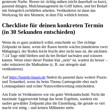
gestresste Narbe. Besser ist: richtig mähen (nicht dauerhaft zu kurz),
passend düngen, Mulchmanagement im Griff haben, und bei Bedarf
mit Striegeln/Leichtlüften arbeiten. Vertikutieren ist dann das
Werkzeug für den Moment, in dem Filz wirklich bremst.
Checkliste für deinen konkreten Termin
(in 30 Sekunden entschieden)
Wenn du es ganz praktisch willst, entscheide so: Der richtige
Zeitpunkt ist dann, wenn der Rasen bereits wächst (mindestens zwei
Mähgänge), der Boden leicht feucht aber nicht nass ist, die nächsten
7-14 Tage mild bleiben und du bei Bedarf nachsäen und wässern
kannst. Wenn einer dieser Punkte klar „nein“ ist, wartest du besser –
oder reduzierst die Maßnahme (z. B. nur striegeln statt
vertikutieren).
Auf
https://basteln-bauen.de
findest du passend dazu weitere Praxis-
und Testartikel, wenn du beim Thema Gartengeräte eher nach
Leistungsdaten und echter Nutzwertbewertung entscheidest.
Am Ende ist Vertikutieren wie ein guter Werkstattschnitt: Nicht die
maximale Aggressivität bringt das beste Ergebnis, sondern ein
sauber gewählter Zeitpunkt plus die Einstellung, die gerade so viel
macht wie nötig – und keinen Millimeter mehr.