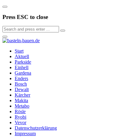
Press ESC to close
Start
Aktuell
Parkside
Einhell
Gardena
Enders
Bosch
Dewalt
Kärcher
Makita
Metabo
Rösle
Ryobi
Vevor
Datenschutzerklärung
Impressum