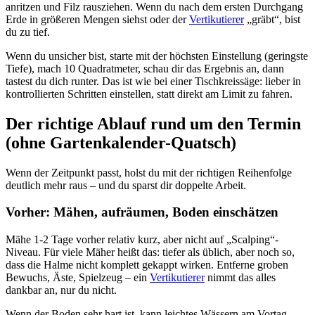
anritzen und Filz rausziehen. Wenn du nach dem ersten Durchgang
Erde in größeren Mengen siehst oder der
Vertikutierer
„gräbt“, bist
du zu tief.
Wenn du unsicher bist, starte mit der höchsten Einstellung (geringste
Tiefe), mach 10 Quadratmeter, schau dir das Ergebnis an, dann
tastest du dich runter. Das ist wie bei einer Tischkreissäge: lieber in
kontrollierten Schritten einstellen, statt direkt am Limit zu fahren.
Der richtige Ablauf rund um den Termin
(ohne Gartenkalender-Quatsch)
Wenn der Zeitpunkt passt, holst du mit der richtigen Reihenfolge
deutlich mehr raus – und du sparst dir doppelte Arbeit.
Vorher: Mähen, aufräumen, Boden einschätzen
Mähe 1-2 Tage vorher relativ kurz, aber nicht auf „Scalping“-
Niveau. Für viele Mäher heißt das: tiefer als üblich, aber noch so,
dass die Halme nicht komplett gekappt wirken. Entferne groben
Bewuchs, Äste, Spielzeug – ein
Vertikutierer
nimmt das alles
dankbar an, nur du nicht.
Wenn der Boden sehr hart ist, kann leichtes Wässern am Vortag