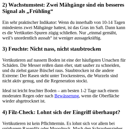
2) Wachstumstest: Zwei Mähgänge sind ein besseres
Signal als „Frühling“
Ein sehr praktischer Indikator: Wenn du innerhalb von 10-14 Tagen
mindestens zwei Mähgänge hattest, ist das Gras im Saft. Dann kann
es die Vertikutier-Spuren zügig schließen. Nur „einmal gemäht,
weil’s unordentlich aussah“ ist weniger aussagekräftig.
3) Feuchte: Nicht nass, nicht staubtrocken
Vertikutieren auf nassem Boden ist eine der häufigsten Ursachen für
Schäden. Die Messer reißen dann eher, statt sauber zu schneiden,
und du ziehst ganze Büschel raus. Staubtrocken ist die andere
Extreme: Der Rasen steht unter Trockenstress, die Wurzeln sind
nicht aktiv genug, und die Regeneration stockt.
Ideal ist leicht feuchter Boden – am besten 1-2 Tage nach einem
moderaten Regen oder nach
Bewässerung
, wenn die Oberfläche
wieder abgetrocknet ist.
4) Filz-Check: Lohnt sich der Eingriff überhaupt?
Vertikutieren ist kein Pflichttermin. Es lohnt sich vor allem bei
spürbarem Rasenfilz oder Moosdruck. Mach den Schraubenzieher-