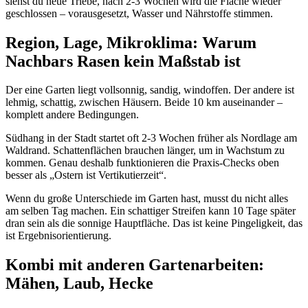
siehst du neue Triebe, nach 2-3 Wochen wird die Fläche wieder
geschlossen – vorausgesetzt, Wasser und Nährstoffe stimmen.
Region, Lage, Mikroklima: Warum
Nachbars Rasen kein Maßstab ist
Der eine Garten liegt vollsonnig, sandig, windoffen. Der andere ist
lehmig, schattig, zwischen Häusern. Beide 10 km auseinander –
komplett andere Bedingungen.
Südhang in der Stadt startet oft 2-3 Wochen früher als Nordlage am
Waldrand. Schattenflächen brauchen länger, um in Wachstum zu
kommen. Genau deshalb funktionieren die Praxis-Checks oben
besser als „Ostern ist Vertikutierzeit“.
Wenn du große Unterschiede im Garten hast, musst du nicht alles
am selben Tag machen. Ein schattiger Streifen kann 10 Tage später
dran sein als die sonnige Hauptfläche. Das ist keine Pingeligkeit, das
ist Ergebnisorientierung.
Kombi mit anderen Gartenarbeiten:
Mähen, Laub, Hecke