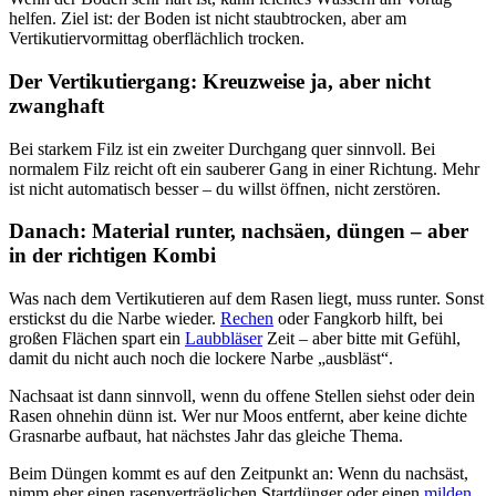
helfen. Ziel ist: der Boden ist nicht staubtrocken, aber am
Vertikutiervormittag oberflächlich trocken.
Der Vertikutiergang: Kreuzweise ja, aber nicht
zwanghaft
Bei starkem Filz ist ein zweiter Durchgang quer sinnvoll. Bei
normalem Filz reicht oft ein sauberer Gang in einer Richtung. Mehr
ist nicht automatisch besser – du willst öffnen, nicht zerstören.
Danach: Material runter, nachsäen, düngen – aber
in der richtigen Kombi
Was nach dem Vertikutieren auf dem Rasen liegt, muss runter. Sonst
erstickst du die Narbe wieder.
Rechen
oder Fangkorb hilft, bei
großen Flächen spart ein
Laubbläser
Zeit – aber bitte mit Gefühl,
damit du nicht auch noch die lockere Narbe „ausbläst“.
Nachsaat ist dann sinnvoll, wenn du offene Stellen siehst oder dein
Rasen ohnehin dünn ist. Wer nur Moos entfernt, aber keine dichte
Grasnarbe aufbaut, hat nächstes Jahr das gleiche Thema.
Beim Düngen kommt es auf den Zeitpunkt an: Wenn du nachsäst,
nimm eher einen rasenverträglichen Startdünger oder einen
milden