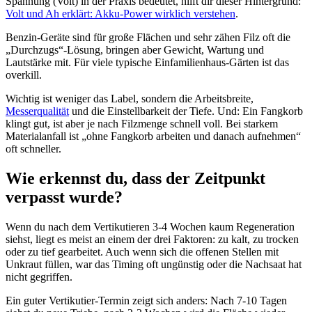
Spannung (Volt) in der Praxis bedeutet, hilft dir dieser Hintergrund:
Volt und Ah erklärt: Akku-Power wirklich verstehen
.
Benzin-Geräte sind für große Flächen und sehr zähen Filz oft die
„Durchzugs“-Lösung, bringen aber Gewicht, Wartung und
Lautstärke mit. Für viele typische Einfamilienhaus-Gärten ist das
overkill.
Wichtig ist weniger das Label, sondern die Arbeitsbreite,
Messerqualität
und die Einstellbarkeit der Tiefe. Und: Ein Fangkorb
klingt gut, ist aber je nach Filzmenge schnell voll. Bei starkem
Materialanfall ist „ohne Fangkorb arbeiten und danach aufnehmen“
oft schneller.
Wie erkennst du, dass der Zeitpunkt
verpasst wurde?
Wenn du nach dem Vertikutieren 3-4 Wochen kaum Regeneration
siehst, liegt es meist an einem der drei Faktoren: zu kalt, zu trocken
oder zu tief gearbeitet. Auch wenn sich die offenen Stellen mit
Unkraut füllen, war das Timing oft ungünstig oder die Nachsaat hat
nicht gegriffen.
Ein guter Vertikutier-Termin zeigt sich anders: Nach 7-10 Tagen