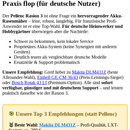
Praxis flop (für deutsche Nutzer)
Der
Pellenc Rasion 3
ist ohne Frage ein
hervorragender Akku-
Rasenmäher
– leise, robust, langlebig. Für französische Profi-
Anwender ist er eine Top-Wahl.
Für deutsche Heimwerker und
Hobbygärtner
überwiegen aber die Nachteile:
Schwer zu bekommen, kein lokaler Service
Proprietäres Akku-System (keine Synergien mit anderen
Geräten)
Deutlich teurer als vergleichbare deutsche Modelle
Ersatzteile & Support problematisch
Unsere Empfehlung:
Greif lieber zu
Makita DLM431Z
(beste
Allrounder-Wahl),
Einhell GE-CM 36/43
(Preis-Leistungs-Sieger)
oder
Bosch Rotak 43 LI
(Premium-Option). Alle sind
sofort
verfügbar, günstiger und mit deutschem Support
– und leisten
praktisch dasselbe wie der Rasion 3.
🎯 Unsere Top 3 Empfehlungen (statt Pellenc)
🥇 Beste Wahl:
Makita DLM431Z
– Profi-Qualität, LXT-