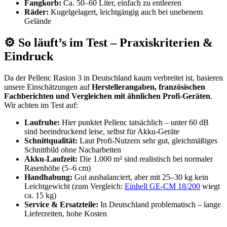
Fangkorb:
Ca. 50–60 Liter, einfach zu entleeren
Räder:
Kugelgelagert, leichtgängig auch bei unebenem
Gelände
⚙️ So läuft’s im Test – Praxiskriterien &
Eindruck
Da der Pellenc Rasion 3 in Deutschland kaum verbreitet ist, basieren
unsere Einschätzungen auf
Herstellerangaben, französischen
Fachberichten und Vergleichen mit ähnlichen Profi-Geräten
.
Wir achten im Test auf:
Laufruhe:
Hier punktet Pellenc tatsächlich – unter 60 dB
sind beeindruckend leise, selbst für Akku-Geräte
Schnittqualität:
Laut Profi-Nutzern sehr gut, gleichmäßiges
Schnittbild ohne Nacharbeiten
Akku-Laufzeit:
Die 1.000 m² sind realistisch bei normaler
Rasenhöhe (5–6 cm)
Handhabung:
Gut ausbalanciert, aber mit 25–30 kg kein
Leichtgewicht (zum Vergleich:
Einhell GE-CM 18/200
wiegt
ca. 15 kg)
Service & Ersatzteile:
In Deutschland problematisch – lange
Lieferzeiten, hohe Kosten