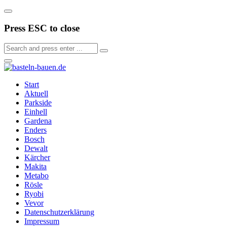
Press ESC to close
Start
Aktuell
Parkside
Einhell
Gardena
Enders
Bosch
Dewalt
Kärcher
Makita
Metabo
Rösle
Ryobi
Vevor
Datenschutzerklärung
Impressum