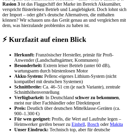
Rasion 3
ist das Flaggschiff der Marke im Bereich Akkumäher,
verspricht flüsterleisen Betrieb und Langlebigkeit. Doch lohnt sich
der Import – oder gibt’s deutsche Alternativen, die mithalten
können? Wir schauen uns das Gerät genau an und vergleichen mit
dem, was hierzulande problemlos zu haben ist.
⚡ Kurzfazit auf einen Blick
Herkunft:
Französischer Hersteller, primär für Profi-
Anwender (Landschaftsgärtner, Kommunen)
Besonderheit:
Extrem leiser Betrieb (unter 60 dB),
wartungsarm durch bürstenlosen Motor
Akku-System:
Pellenc-eigenes Lithium-System (nicht
kompatibel mit deutschen Systemen)
Schnittbreite:
Ca. 46–51 cm (je nach Variante), zentrale
Schnitthöhenverstellung
Verfügbarkeit:
In Deutschland
schwer zu bekommen
,
meist nur über Fachhändler oder Direktimport
Preis:
Deutlich über deutschen Mittelklasse-Geräten (ca.
900–1.300 €)
Für wen geeignet:
Profis, die Wert auf Laufruhe legen –
Heimwerker greifen besser zu
Einhell
,
Bosch
oder
Makita
Unser Eindruck:
Technisch top, aber für deutsche