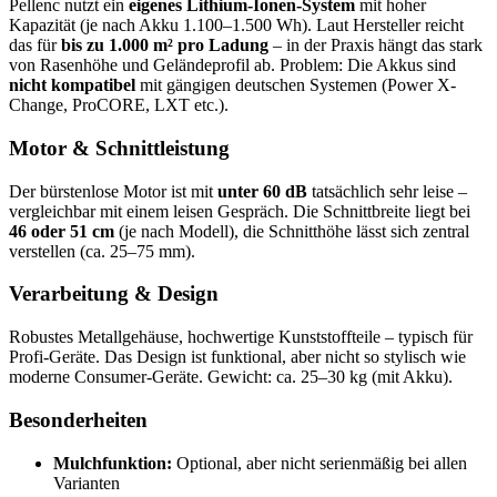
Pellenc nutzt ein
eigenes Lithium-Ionen-System
mit hoher
Kapazität (je nach Akku 1.100–1.500 Wh). Laut Hersteller reicht
das für
bis zu 1.000 m² pro Ladung
– in der Praxis hängt das stark
von Rasenhöhe und Geländeprofil ab. Problem: Die Akkus sind
nicht kompatibel
mit gängigen deutschen Systemen (Power X-
Change, ProCORE, LXT etc.).
Motor & Schnittleistung
Der bürstenlose Motor ist mit
unter 60 dB
tatsächlich sehr leise –
vergleichbar mit einem leisen Gespräch. Die Schnittbreite liegt bei
46 oder 51 cm
(je nach Modell), die Schnitthöhe lässt sich zentral
verstellen (ca. 25–75 mm).
Verarbeitung & Design
Robustes Metallgehäuse, hochwertige Kunststoffteile – typisch für
Profi-Geräte. Das Design ist funktional, aber nicht so stylisch wie
moderne Consumer-Geräte. Gewicht: ca. 25–30 kg (mit Akku).
Besonderheiten
Mulchfunktion:
Optional, aber nicht serienmäßig bei allen
Varianten