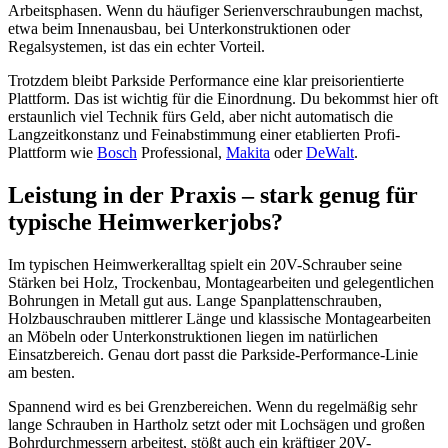
Arbeitsphasen. Wenn du häufiger Serienverschraubungen machst,
etwa beim Innenausbau, bei Unterkonstruktionen oder
Regalsystemen, ist das ein echter Vorteil.
Trotzdem bleibt Parkside Performance eine klar preisorientierte
Plattform. Das ist wichtig für die Einordnung. Du bekommst hier oft
erstaunlich viel Technik fürs Geld, aber nicht automatisch die
Langzeitkonstanz und Feinabstimmung einer etablierten Profi-
Plattform wie
Bosch
Professional,
Makita
oder
DeWalt
.
Leistung in der Praxis – stark genug für
typische Heimwerkerjobs?
Im typischen Heimwerkeralltag spielt ein 20V-Schrauber seine
Stärken bei Holz, Trockenbau, Montagearbeiten und gelegentlichen
Bohrungen in Metall gut aus. Lange Spanplattenschrauben,
Holzbauschrauben mittlerer Länge und klassische Montagearbeiten
an Möbeln oder Unterkonstruktionen liegen im natürlichen
Einsatzbereich. Genau dort passt die Parkside-Performance-Linie
am besten.
Spannend wird es bei Grenzbereichen. Wenn du regelmäßig sehr
lange Schrauben in Hartholz setzt oder mit Lochsägen und großen
Bohrdurchmessern arbeitest, stößt auch ein kräftiger 20V-