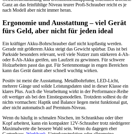
Ganz an das feinfühlige Niveau teurer Profi-Schrauber reicht es je
nach Modell aber nicht immer heran.
Ergonomie und Ausstattung – viel Gerät
fürs Geld, aber nicht für jeden ideal
Ein kräftiger Akku-Bohrschrauber darf nicht kopflastig werden.
Gerade mit größerem Akku steigt das Gewicht spürbar. Das ist bei
Parkside besonders relevant, weil viele Nutzer zum stärkeren 4-Ah-
oder 8-Ah-Akku greifen, um Laufzeit zu gewinnen. Für schwere
Holzarbeiten passt das gut. Für Serienmontage in engen Bereichen
kann das Gerät damit aber schnell wuchtig wirken.
Positiv ist meist die Ausstattung. Metallbohrfutter, LED-Licht,
mehrere Gänge und solide Leistungsdaten sind in dieser Klasse ein
klares Plus. Auch die Verarbeitung wirkt in der Performance-Reihe
oft wertiger als bei den Einstiegsmodellen. Trotzdem solltest du dir
nichts vormachen: Haptik und Balance liegen meist funktional gut,
aber nicht automatisch auf Premium-Niveau.
Wenn du häufig in schmalen Nischen, im Schrankbau oder über
Kopf arbeitest, kann ein kompakter 12V-Schrauber trotz niedrigerer
Maximalwerte die bessere Wahl sein. Wenn du dagegen eher
Gartenhaus,
Werkbank
, Unterkonstruktion oder allgemeine