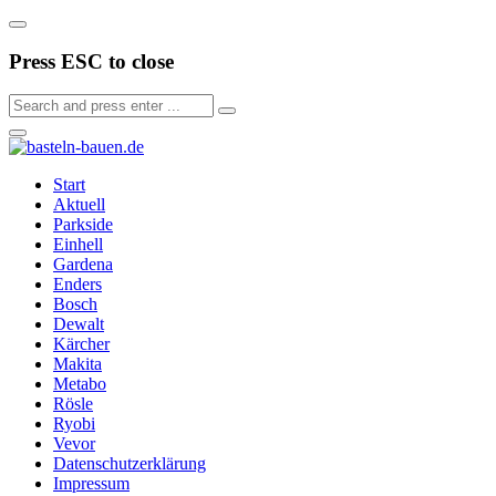
Press ESC to close
Start
Aktuell
Parkside
Einhell
Gardena
Enders
Bosch
Dewalt
Kärcher
Makita
Metabo
Rösle
Ryobi
Vevor
Datenschutzerklärung
Impressum