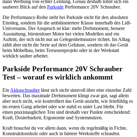
dann Werbung von echter Leistung. Genau deshalb lohnt sich ein
sauberer Blick auf den
Parkside
Performance 20V Schrauber.
Die Performance-Reihe steht bei Parkside nicht für den absoluten
Einstieg, sondern für die ambitioniertere Klasse innerhalb des Lidl-
Universums. Der Anspruch ist klar: mehr Drehmoment, bessere
Ausstattung, bürstenloser Motor bei vielen Modellen und ein
Auftritt, der sich nicht nur an Gelegenheitsnutzer richtet. Im Alltag
zählt aber nicht die Serie auf dem Gehäuse, sondern ob das Gerät
beim Möbelbau, beim Terrassenprojekt oder in der Werkstatt
wirklich sauber arbeitet.
Parkside Performance 20V Schrauber
Test – worauf es wirklich ankommt
Ein
Akkuschrauber
lässt sich nicht sinnvoll über eine einzelne Zahl
bewerten. Das maximale Drehmoment klingt zwar gut, sagt allein
aber noch nicht, wie kontrolliert das Gerät anzieht, wie feinfühlig es
im ersten Gang arbeitet oder wie stabil es unter Last bleibt. Für
einen praxistauglichen Test sind deshalb vier Punkte entscheidend:
Kraft, Dosierbarkeit, Ergonomie und Systemnutzen.
Kraft brauchst du vor allem dann, wenn du regelmäßig in Fichte,
Konstruktionsholz oder auch in härtere Werkstoffe schraubst.