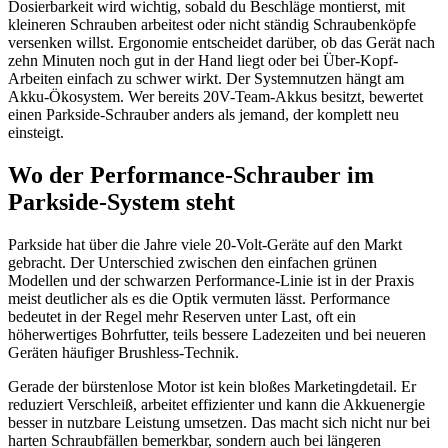
Dosierbarkeit wird wichtig, sobald du Beschläge montierst, mit
kleineren Schrauben arbeitest oder nicht ständig Schraubenköpfe
versenken willst. Ergonomie entscheidet darüber, ob das Gerät nach
zehn Minuten noch gut in der Hand liegt oder bei Über-Kopf-
Arbeiten einfach zu schwer wirkt. Der Systemnutzen hängt am
Akku-Ökosystem. Wer bereits 20V-Team-Akkus besitzt, bewertet
einen Parkside-Schrauber anders als jemand, der komplett neu
einsteigt.
Wo der Performance-Schrauber im
Parkside-System steht
Parkside hat über die Jahre viele 20-Volt-Geräte auf den Markt
gebracht. Der Unterschied zwischen den einfachen grünen
Modellen und der schwarzen Performance-Linie ist in der Praxis
meist deutlicher als es die Optik vermuten lässt. Performance
bedeutet in der Regel mehr Reserven unter Last, oft ein
höherwertiges Bohrfutter, teils bessere Ladezeiten und bei neueren
Geräten häufiger Brushless-Technik.
Gerade der bürstenlose Motor ist kein bloßes Marketingdetail. Er
reduziert Verschleiß, arbeitet effizienter und kann die Akkuenergie
besser in nutzbare Leistung umsetzen. Das macht sich nicht nur bei
harten Schraubfällen bemerkbar, sondern auch bei längeren