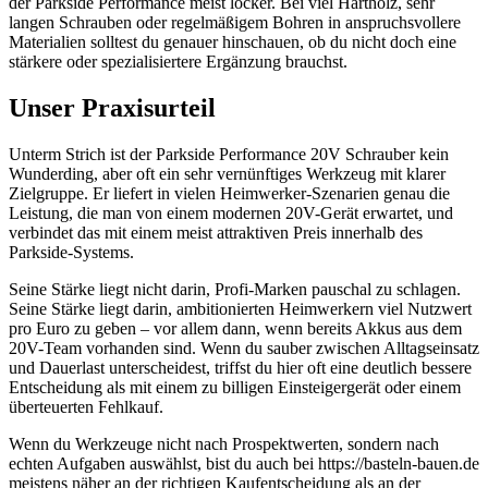
der Parkside Performance meist locker. Bei viel Hartholz, sehr
langen Schrauben oder regelmäßigem Bohren in anspruchsvollere
Materialien solltest du genauer hinschauen, ob du nicht doch eine
stärkere oder spezialisiertere Ergänzung brauchst.
Unser Praxisurteil
Unterm Strich ist der Parkside Performance 20V Schrauber kein
Wunderding, aber oft ein sehr vernünftiges Werkzeug mit klarer
Zielgruppe. Er liefert in vielen Heimwerker-Szenarien genau die
Leistung, die man von einem modernen 20V-Gerät erwartet, und
verbindet das mit einem meist attraktiven Preis innerhalb des
Parkside-Systems.
Seine Stärke liegt nicht darin, Profi-Marken pauschal zu schlagen.
Seine Stärke liegt darin, ambitionierten Heimwerkern viel Nutzwert
pro Euro zu geben – vor allem dann, wenn bereits Akkus aus dem
20V-Team vorhanden sind. Wenn du sauber zwischen Alltagseinsatz
und Dauerlast unterscheidest, triffst du hier oft eine deutlich bessere
Entscheidung als mit einem zu billigen Einsteigergerät oder einem
überteuerten Fehlkauf.
Wenn du Werkzeuge nicht nach Prospektwerten, sondern nach
echten Aufgaben auswählst, bist du auch bei https://basteln-bauen.de
meistens näher an der richtigen Kaufentscheidung als an der