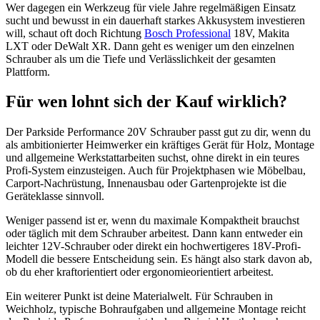
Wer dagegen ein Werkzeug für viele Jahre regelmäßigen Einsatz
sucht und bewusst in ein dauerhaft starkes Akkusystem investieren
will, schaut oft doch Richtung
Bosch Professional
18V, Makita
LXT oder DeWalt XR. Dann geht es weniger um den einzelnen
Schrauber als um die Tiefe und Verlässlichkeit der gesamten
Plattform.
Für wen lohnt sich der Kauf wirklich?
Der Parkside Performance 20V Schrauber passt gut zu dir, wenn du
als ambitionierter Heimwerker ein kräftiges Gerät für Holz, Montage
und allgemeine Werkstattarbeiten suchst, ohne direkt in ein teures
Profi-System einzusteigen. Auch für Projektphasen wie Möbelbau,
Carport-Nachrüstung, Innenausbau oder Gartenprojekte ist die
Geräteklasse sinnvoll.
Weniger passend ist er, wenn du maximale Kompaktheit brauchst
oder täglich mit dem Schrauber arbeitest. Dann kann entweder ein
leichter 12V-Schrauber oder direkt ein hochwertigeres 18V-Profi-
Modell die bessere Entscheidung sein. Es hängt also stark davon ab,
ob du eher kraftorientiert oder ergonomieorientiert arbeitest.
Ein weiterer Punkt ist deine Materialwelt. Für Schrauben in
Weichholz, typische Bohraufgaben und allgemeine Montage reicht