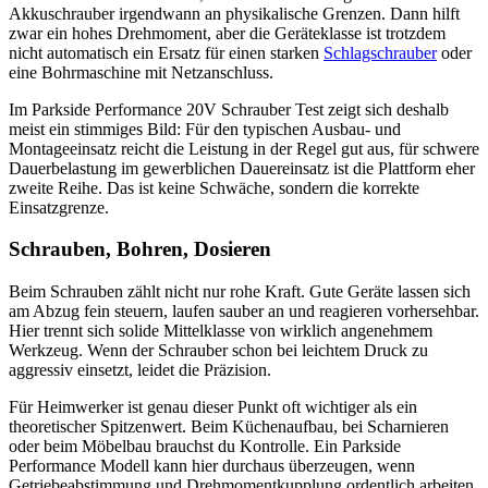
Akkuschrauber irgendwann an physikalische Grenzen. Dann hilft
zwar ein hohes Drehmoment, aber die Geräteklasse ist trotzdem
nicht automatisch ein Ersatz für einen starken
Schlagschrauber
oder
eine Bohrmaschine mit Netzanschluss.
Im Parkside Performance 20V Schrauber Test zeigt sich deshalb
meist ein stimmiges Bild: Für den typischen Ausbau- und
Montageeinsatz reicht die Leistung in der Regel gut aus, für schwere
Dauerbelastung im gewerblichen Dauereinsatz ist die Plattform eher
zweite Reihe. Das ist keine Schwäche, sondern die korrekte
Einsatzgrenze.
Schrauben, Bohren, Dosieren
Beim Schrauben zählt nicht nur rohe Kraft. Gute Geräte lassen sich
am Abzug fein steuern, laufen sauber an und reagieren vorhersehbar.
Hier trennt sich solide Mittelklasse von wirklich angenehmem
Werkzeug. Wenn der Schrauber schon bei leichtem Druck zu
aggressiv einsetzt, leidet die Präzision.
Für Heimwerker ist genau dieser Punkt oft wichtiger als ein
theoretischer Spitzenwert. Beim Küchenaufbau, bei Scharnieren
oder beim Möbelbau brauchst du Kontrolle. Ein Parkside
Performance Modell kann hier durchaus überzeugen, wenn
Getriebeabstimmung und Drehmomentkupplung ordentlich arbeiten.