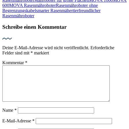
Rasenmähroboter
Mähroboter für große Flächen
MOVA 1000
MOVA
600
MOVA Rasenmähroboter
Rasenmähroboter ohne
Begrenzungskabel
smarter Rasenmäher
tierfreundlicher
Rasenmähroboter
Schreibe einen Kommentar
Deine E-Mail-Adresse wird nicht veröffentlicht.
Erforderliche
Felder sind mit
*
markiert
Kommentar
*
Name
*
E-Mail-Adresse
*