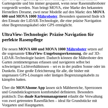
Gartengeräte und bin immer gespannt, wenn neue Rasenmähroboter
vorgestellt werden. Nun bringt MOVA, eine Marke des bekannten
Herstellers Dreame, zwei neue Modelle auf den Markt: den
MOVA
600 und MOVA 1000
Mähroboter
. Besonders spannend finde ich
den Einsatz der LiDAR-Technologie, die eine präzise Navigation
ohne Begrenzungskabel oder GPS ermöglicht.
UltraView-Technologie: Präzise Navigation für
perfekte Rasenpflege
Die neuen
MOVA 600 und MOVA 1000
Mähroboter
setzen auf
die sogenannte
UltraView-Umgebungserkennung
, die auf 3D-
LiDAR-Technologie basiert. Dadurch können die Mähroboter den
Garten zentimetergenau erfassen und navigieren selbst bei
schwierigen Lichtverhältnissen – sei es in der prallen Sonne oder im
Dunkeln. Eine große Erleichterung für alle, die bisher mit
ungenauen GPS-Lösungen oder lästigen Begrenzungskabeln zu
kämpfen hatten.
Über die
MOVAhome App
lassen sich Mähbereiche, Sperrzonen
und Grundstücksgrenzen komfortabel definieren. Besonders
praktisch: Das
duale Kartenmanagement
erlaubt die Verwaltung
von zwei getrennten Rasenflächen – ideal für Grundstücke mit
Vorgarten und Hauptgarten.