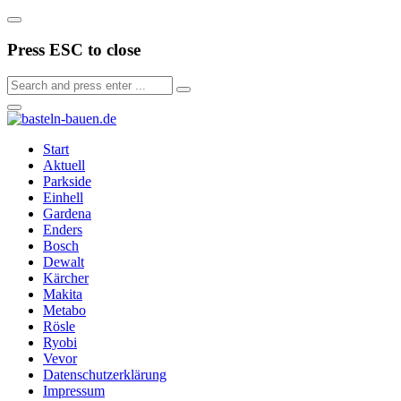
Press ESC to close
Start
Aktuell
Parkside
Einhell
Gardena
Enders
Bosch
Dewalt
Kärcher
Makita
Metabo
Rösle
Ryobi
Vevor
Datenschutzerklärung
Impressum