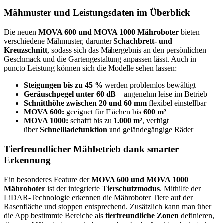
Mähmuster und Leistungsdaten im Überblick
Die neuen
MOVA 600 und MOVA 1000 Mähroboter
bieten
verschiedene Mähmuster, darunter
Schachbrett- und
Kreuzschnitt
, sodass sich das Mähergebnis an den persönlichen
Geschmack und die Gartengestaltung anpassen lässt. Auch in
puncto Leistung können sich die Modelle sehen lassen:
Steigungen bis zu 45 %
werden problemlos bewältigt
Geräuschpegel unter 60 dB
– angenehm leise im Betrieb
Schnitthöhe zwischen 20 und 60 mm
flexibel einstellbar
MOVA 600:
geeignet für Flächen bis
600 m²
MOVA 1000:
schafft bis zu
1.000 m²
, verfügt
über
Schnellladefunktion
und geländegängige Räder
Tierfreundlicher Mähbetrieb dank smarter
Erkennung
Ein besonderes Feature der
MOVA 600 und MOVA 1000
Mähroboter
ist der integrierte
Tierschutzmodus
. Mithilfe der
LiDAR-Technologie erkennen die Mähroboter Tiere auf der
Rasenfläche und stoppen entsprechend. Zusätzlich kann man über
die App bestimmte Bereiche als
tierfreundliche Zonen
definieren,