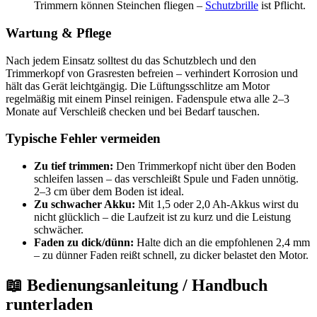
Trimmern können Steinchen fliegen –
Schutzbrille
ist Pflicht.
Wartung & Pflege
Nach jedem Einsatz solltest du das Schutzblech und den
Trimmerkopf von Grasresten befreien – verhindert Korrosion und
hält das Gerät leichtgängig. Die Lüftungsschlitze am Motor
regelmäßig mit einem Pinsel reinigen. Fadenspule etwa alle 2–3
Monate auf Verschleiß checken und bei Bedarf tauschen.
Typische Fehler vermeiden
Zu tief trimmen:
Den Trimmerkopf nicht über den Boden
schleifen lassen – das verschleißt Spule und Faden unnötig.
2–3 cm über dem Boden ist ideal.
Zu schwacher Akku:
Mit 1,5 oder 2,0 Ah-Akkus wirst du
nicht glücklich – die Laufzeit ist zu kurz und die Leistung
schwächer.
Faden zu dick/dünn:
Halte dich an die empfohlenen 2,4 mm
– zu dünner Faden reißt schnell, zu dicker belastet den Motor.
📖 Bedienungsanleitung / Handbuch
runterladen