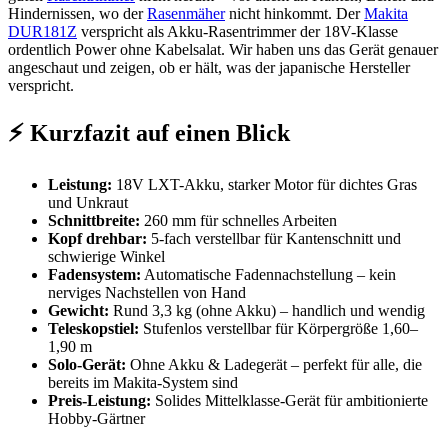
Hindernissen, wo der
Rasenmäher
nicht hinkommt. Der
Makita
DUR181Z
verspricht als Akku-Rasentrimmer der 18V-Klasse
ordentlich Power ohne Kabelsalat. Wir haben uns das Gerät genauer
angeschaut und zeigen, ob er hält, was der japanische Hersteller
verspricht.
⚡ Kurzfazit auf einen Blick
Leistung:
18V LXT-Akku, starker Motor für dichtes Gras
und Unkraut
Schnittbreite:
260 mm für schnelles Arbeiten
Kopf drehbar:
5-fach verstellbar für Kantenschnitt und
schwierige Winkel
Fadensystem:
Automatische Fadennachstellung – kein
nerviges Nachstellen von Hand
Gewicht:
Rund 3,3 kg (ohne Akku) – handlich und wendig
Teleskopstiel:
Stufenlos verstellbar für Körpergröße 1,60–
1,90 m
Solo-Gerät:
Ohne Akku & Ladegerät – perfekt für alle, die
bereits im Makita-System sind
Preis-Leistung:
Solides Mittelklasse-Gerät für ambitionierte
Hobby-Gärtner