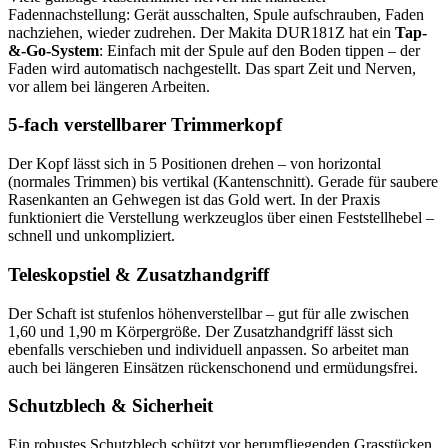
Fadennachstellung: Gerät ausschalten, Spule aufschrauben, Faden
nachziehen, wieder zudrehen. Der Makita DUR181Z hat ein
Tap-
&-Go-System
: Einfach mit der Spule auf den Boden tippen – der
Faden wird automatisch nachgestellt. Das spart Zeit und Nerven,
vor allem bei längeren Arbeiten.
5-fach verstellbarer Trimmerkopf
Der Kopf lässt sich in 5 Positionen drehen – von horizontal
(normales Trimmen) bis vertikal (Kantenschnitt). Gerade für saubere
Rasenkanten an Gehwegen ist das Gold wert. In der Praxis
funktioniert die Verstellung werkzeuglos über einen Feststellhebel –
schnell und unkompliziert.
Teleskopstiel & Zusatzhandgriff
Der Schaft ist stufenlos höhenverstellbar – gut für alle zwischen
1,60 und 1,90 m Körpergröße. Der Zusatzhandgriff lässt sich
ebenfalls verschieben und individuell anpassen. So arbeitet man
auch bei längeren Einsätzen rückenschonend und ermüdungsfrei.
Schutzblech & Sicherheit
Ein robustes Schutzblech schützt vor herumfliegenden Grasstücken