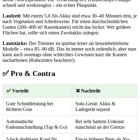
schnell und werkzeuglos – ein echter Pluspunkt.
Laufzeit:
Mit einem 5,0 Ah-Akku sind etwa 30–40 Minuten drin, je
nach Vegetation und Arbeitsweise. Für einen durchschnittlichen
Garten (200–400 m² Rasenkanten) reicht das locker. Wer größere
Flächen hat, sollte sich einen Zweitakku zulegen.
Lautstärke:
Der Trimmer ist spürbar leiser als benzinbetriebene
Modelle – etwa 85–90 dB. Das ist immer noch ordentlich, aber man
kann auch sonntags ohne schlechtes Gewissen kurz die Kanten
nacharbeiten (Ruhezeiten beachten!).
✅ Pro & Contra
✅ Vorteile
❌ Nachteile
Gute Schnittleistung bei
Solo-Gerät: Akku &
dichtem Gras
Ladegerät separat
Automatische
Bei sehr hartem Unkraut
Fadennachstellung (Tap & Go)
manchmal an der Grenze
5-fach drehbarer Kopf für
Etwas höherer Preis als No-