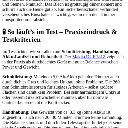
und Steinen. Praktisch: Das Blech ist großzügig dimensioniert und
schirmt auch die Beine gut ab. Ein Sicherheitsschalter verhindert
versehentliches Einschalten – wichtig, wenn man den Trimmer
transportiert oder abstellt.
🧪 So läuft’s im Test – Praxiseindruck &
Testkriterien
Im Test achten wir vor allem auf
Schnittleistung, Handhabung,
Akku-Laufzeit und Robustheit
. Der
Makita DUR181Z
zeigt sich
in der Praxis als durchdachtes Gerät mit guter Balance zwischen
Power und Gewicht.
Schnittleistung:
Mit einem 5,0 Ah-Akku geht der Trimmer auch
durch dichtes Gras und leichtes Unkraut ohne Probleme. Die 260
mm Schnittbreite sorgen für zügiges Arbeiten – selbst größere
Flächen sind damit kein Problem. Bei sehr hartnäckigem Unkraut
oder nassem Gras schwächelt er minimal, aber für normale
Gartenarbeiten reicht die Kraft locker.
Handhabung:
Das Gewicht von ca. 3,3 kg (ohne Akku) ist
angenehm – auch nach 20–30 Minuten Trimmen keine Ermüdung.
Die Balance stimmt, und durch den Teleskopstiel findet jeder seine
ideale Arbeitsposition. Die Verstellung des Trimmerkopfes klappt