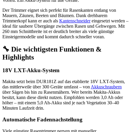
Vorteil: Ein Akku-System für alle Geräte.
Der Trimmer eignet sich perfekt für Rasenkanten entlang von
Mauern, Zäunen, Beeten und Bäumen. Dank drehbarem
Trimmerkopf kann er auch als
Kantenschneider
eingesetzt werden –
ideal für saubere Übergänge zwischen Rasen und Gehwegen. Mit
260 mm Schnittbreite ist er deutlich breiter als viele günstige
Einsteigermodelle und kommt dadurch schneller voran.
🔧 Die wichtigsten Funktionen &
Highlights
18V LXT-Akku-System
Makita setzt beim DUR181Z auf das etablierte 18V LXT-System,
das mittlerweile über 300 Geräte umfasst – von
Akkuschraubern
über Sägen bis hin zu Rasenmähern. Wer bereits Makita-Akkus
besitzt, kann diese direkt nutzen. Empfohlen werden 3,0 Ah oder
höher – mit einem 5,0 Ah-Akku sind je nach Vegetation 30–40
Minuten Laufzeit drin.
Automatische Fadennachstellung
Viele günstige Rasentrimmer nerven mit manueller