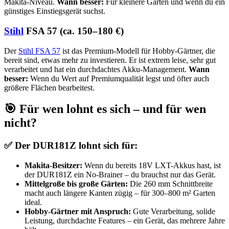
Makita-Niveau.
Wann besser:
Für kleinere Gärten und wenn du ein
günstiges Einstiegsgerät suchst.
Stihl
FSA 57 (ca. 150–180 €)
Der
Stihl FSA 57
ist das Premium-Modell für Hobby-Gärtner, die
bereit sind, etwas mehr zu investieren. Er ist extrem leise, sehr gut
verarbeitet und hat ein durchdachtes Akku-Management.
Wann
besser:
Wenn du Wert auf Premiumqualität legst und öfter auch
größere Flächen bearbeitest.
🎯 Für wen lohnt es sich – und für wen
nicht?
✅ Der DUR181Z lohnt sich für:
Makita-Besitzer:
Wenn du bereits 18V LXT-Akkus hast, ist
der DUR181Z ein No-Brainer – du brauchst nur das Gerät.
Mittelgroße bis große Gärten:
Die 260 mm Schnittbreite
macht auch längere Kanten zügig – für 300–800 m² Garten
ideal.
Hobby-Gärtner mit Anspruch:
Gute Verarbeitung, solide
Leistung, durchdachte Features – ein Gerät, das mehrere Jahre