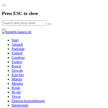
Press ESC to close
Start
Aktuell
Parkside
Einhell
Gardena
Enders
Bosch
Dewalt
Kärcher
Makita
Metabo
Rösle
Ryobi
Vevor
Datenschutzerklärung
Impressum