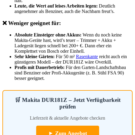
hält.
Leute, die Wert auf leises Arbeiten legen:
Deutlich
angenehmer als Benziner, auch die Nachbarn freut’s.
❌ Weniger geeignet für:
Absolute Einsteiger ohne Akkus:
Wenn du noch keine
Makita-Geräte hast, wird’s teuer – Trimmer + Akku +
Ladegerät liegen schnell bei 200+ €. Dann eher ein
Komplettset von Bosch oder Einhell.
Sehr kleine Gärten:
Für 50 m²
Rasenkante
reicht auch ein
günstigeres Modell – der DUR181Z wäre Overkill.
Profis mit Dauerbetrieb:
Für den Garten-Landschaftsbau
sind Benziner oder Profi-Akkugeräte (z. B. Stihl FSA 90)
besser geeignet.
🛒 Makita DUR181Z – Jetzt Verfügbarkeit
prüfen
Lieferzeit & aktuelle Angebote checken
► Zum Angebot