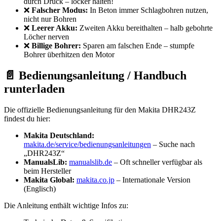
durch Druck – locker halten!
❌
Falscher Modus:
In Beton immer Schlagbohren nutzen,
nicht nur Bohren
❌
Leerer Akku:
Zweiten Akku bereithalten – halb gebohrte
Löcher nerven
❌
Billige Bohrer:
Sparen am falschen Ende – stumpfe
Bohrer überhitzen den Motor
📄 Bedienungsanleitung / Handbuch
runterladen
Die offizielle Bedienungsanleitung für den Makita DHR243Z
findest du hier:
Makita Deutschland:
makita.de/service/bedienungsanleitungen
– Suche nach
„DHR243Z“
ManualsLib:
manualslib.de
– Oft schneller verfügbar als
beim Hersteller
Makita Global:
makita.co.jp
– Internationale Version
(Englisch)
Die Anleitung enthält wichtige Infos zu: