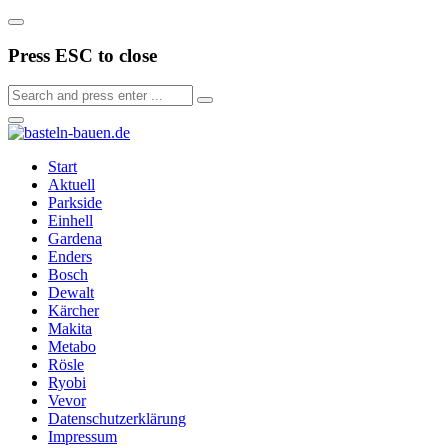
Press ESC to close
Start
Aktuell
Parkside
Einhell
Gardena
Enders
Bosch
Dewalt
Kärcher
Makita
Metabo
Rösle
Ryobi
Vevor
Datenschutzerklärung
Impressum