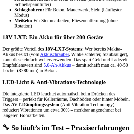
Schnellspannfutter)
Schlagbohren:
Für Beton, Mauerwerk, Stein (häufigster
Modus)
Meißeln:
Für Stemmarbeiten, Fliesenentfernung (ohne
Rotation)
18V LXT: Ein Akku für über 200 Geräte
Der größte Vorteil des
18V-LXT-Systems
: Wer bereits Makita-
Akkus besitzt (vom
Akkuschrauber
, Winkelschleifer, Staubsauger),
kann diese einfach weiterverwenden. Das spart Geld und Ladezeit.
Empfehlenswert sind
5,0-Ah-Akkus
– damit schafft man ca. 40-50
Löcher (8×80 mm) in Beton.
LED-Licht & Anti-Vibrations-Technologie
Die integrierte LED leuchtet automatisch beim Drücken des
Triggers – perfekt für Kellerräume, Dachböden oder hinter Möbeln.
Das
AVT-Dämpfungssystem
(Anti Vibration Technology)
reduziert Vibrationen um etwa 30% – merkbar angenehmer bei
längeren Bohrarbeiten.
🔧 So läuft’s im Test – Praxiserfahrungen