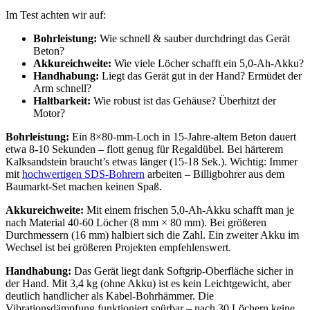
Im Test achten wir auf:
Bohrleistung:
Wie schnell & sauber durchdringt das Gerät
Beton?
Akkureichweite:
Wie viele Löcher schafft ein 5,0-Ah-Akku?
Handhabung:
Liegt das Gerät gut in der Hand? Ermüdet der
Arm schnell?
Haltbarkeit:
Wie robust ist das Gehäuse? Überhitzt der
Motor?
Bohrleistung:
Ein 8×80-mm-Loch in 15-Jahre-altem Beton dauert
etwa 8-10 Sekunden – flott genug für Regaldübel. Bei härterem
Kalksandstein braucht’s etwas länger (15-18 Sek.). Wichtig: Immer
mit
hochwertigen SDS-Bohrern
arbeiten – Billigbohrer aus dem
Baumarkt-Set machen keinen Spaß.
Akkureichweite:
Mit einem frischen 5,0-Ah-Akku schafft man je
nach Material 40-60 Löcher (8 mm × 80 mm). Bei größeren
Durchmessern (16 mm) halbiert sich die Zahl. Ein zweiter Akku im
Wechsel ist bei größeren Projekten empfehlenswert.
Handhabung:
Das Gerät liegt dank Softgrip-Oberfläche sicher in
der Hand. Mit 3,4 kg (ohne Akku) ist es kein Leichtgewicht, aber
deutlich handlicher als Kabel-Bohrhämmer. Die
Vibrationsdämpfung funktioniert spürbar – nach 30 Löchern keine