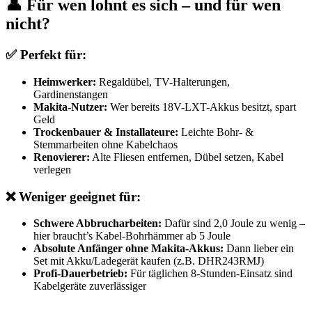
👤 Für wen lohnt es sich – und für wen
nicht?
✅ Perfekt für:
Heimwerker:
Regaldübel, TV-Halterungen,
Gardinenstangen
Makita-Nutzer:
Wer bereits 18V-LXT-Akkus besitzt, spart
Geld
Trockenbauer & Installateure:
Leichte Bohr- &
Stemmarbeiten ohne Kabelchaos
Renovierer:
Alte Fliesen entfernen, Dübel setzen, Kabel
verlegen
❌ Weniger geeignet für:
Schwere Abbrucharbeiten:
Dafür sind 2,0 Joule zu wenig –
hier braucht’s Kabel-Bohrhämmer ab 5 Joule
Absolute Anfänger ohne Makita-Akkus:
Dann lieber ein
Set mit Akku/Ladegerät kaufen (z.B. DHR243RMJ)
Profi-Dauerbetrieb:
Für täglichen 8-Stunden-Einsatz sind
Kabelgeräte zuverlässiger