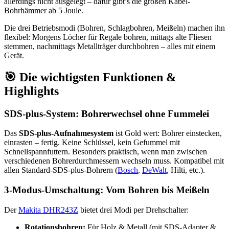
allerdings nicht ausgelegt – dafür gibt’s die großen Kabel-
Bohrhämmer ab 5 Joule.
Die drei Betriebsmodi (Bohren, Schlagbohren, Meißeln) machen ihn
flexibel: Morgens Löcher für Regale bohren, mittags alte Fliesen
stemmen, nachmittags Metallträger durchbohren – alles mit einem
Gerät.
🎯 Die wichtigsten Funktionen &
Highlights
SDS-plus-System: Bohrerwechsel ohne Fummelei
Das
SDS-plus-Aufnahmesystem
ist Gold wert: Bohrer einstecken,
einrasten – fertig. Keine Schlüssel, kein Gefummel mit
Schnellspannfuttern. Besonders praktisch, wenn man zwischen
verschiedenen Bohrerdurchmessern wechseln muss. Kompatibel mit
allen Standard-SDS-plus-Bohrern (
Bosch
,
DeWalt
, Hilti, etc.).
3-Modus-Umschaltung: Vom Bohren bis Meißeln
Der
Makita DHR243Z
bietet drei Modi per Drehschalter:
Rotationsbohren:
Für Holz & Metall (mit SDS-Adapter &