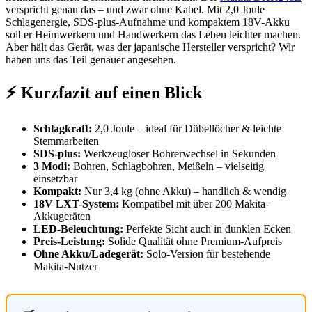
verspricht genau das – und zwar ohne Kabel. Mit 2,0 Joule
Schlagenergie, SDS-plus-Aufnahme und kompaktem 18V-Akku
soll er Heimwerkern und Handwerkern das Leben leichter machen.
Aber hält das Gerät, was der japanische Hersteller verspricht? Wir
haben uns das Teil genauer angesehen.
⚡ Kurzfazit auf einen Blick
Schlagkraft:
2,0 Joule – ideal für Dübellöcher & leichte
Stemmarbeiten
SDS-plus:
Werkzeugloser Bohrerwechsel in Sekunden
3 Modi:
Bohren, Schlagbohren, Meißeln – vielseitig
einsetzbar
Kompakt:
Nur 3,4 kg (ohne Akku) – handlich & wendig
18V LXT-System:
Kompatibel mit über 200 Makita-
Akkugeräten
LED-Beleuchtung:
Perfekte Sicht auch in dunklen Ecken
Preis-Leistung:
Solide Qualität ohne Premium-Aufpreis
Ohne Akku/Ladegerät:
Solo-Version für bestehende
Makita-Nutzer