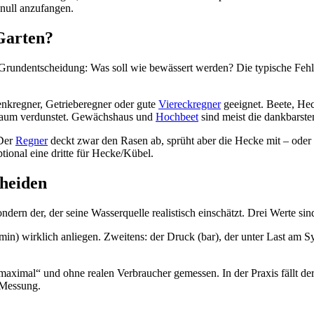
 null anzufangen.
Garten?
 Grundentscheidung: Was soll wie bewässert werden? Die typische Fehl
enkregner, Getrieberegner oder gute
Viereckregner
geeignet. Beete, He
 kaum verdunstet. Gewächshaus und
Hochbeet
sind meist die dankbarsten
 Der
Regner
deckt zwar den Rasen ab, sprüht aber die Hecke mit – oder 
tional eine dritte für Hecke/Kübel.
cheiden
ondern der, der seine Wasserquelle realistisch einschätzt. Drei Werte si
l/min) wirklich anliegen. Zweitens: der Druck (bar), der unter Last am
maximal“ und ohne realen Verbraucher gemessen. In der Praxis fällt d
 Messung.