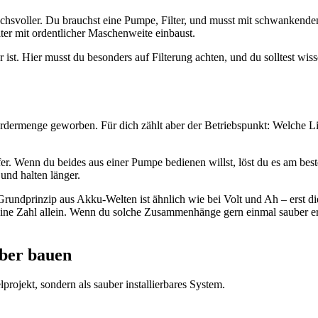
uchsvoller. Du brauchst eine Pumpe, Filter, und musst mit schwankend
lter mit ordentlicher Maschenweite einbaust.
st. Hier musst du besonders auf Filterung achten, und du solltest wissen
dermenge geworben. Für dich zählt aber der Betriebspunkt: Welche L
er. Wenn du beides aus einer Pumpe bedienen willst, löst du es am bes
und halten länger.
Grundprinzip aus Akku-Welten ist ähnlich wie bei Volt und Ah – erst 
 eine Zahl allein. Wenn du solche Zusammenhänge gern einmal sauber er
lber bauen
elprojekt, sondern als sauber installierbares System.