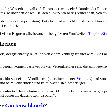
toppuhr, Wasserhahn voll auf. Du stoppst, wie viele Sekunden der Eimer
“: also über den Anschluss, den du wirklich nutzt (Außenhahn, Schlau
r an der Pumpenleitung. Entscheidend ist nicht der statische Druck (
t einbricht.
bei vielen Regnern zäh, besonders bei größeren Wurfweiten.
Tropfbewäs
fzeiten
is, der gleichzeitig läuft und von einem Ventil geschaltet wird. Die F
nbereich können das zwei bis vier Versenkregner sein, die sich gegen
schluss zu einem Ventilkasten (oder einer kleinen
Ventilbox
) und von 
 sind beim Fehlerfinden und beim Nachrüsten oft nerviger.
und dafür tief. Rasen kommt oft besser klar mit 2 bis 3 Bewässerungen
st besser als dauernd „ein bisschen“.
er
Gartenschlauch
?