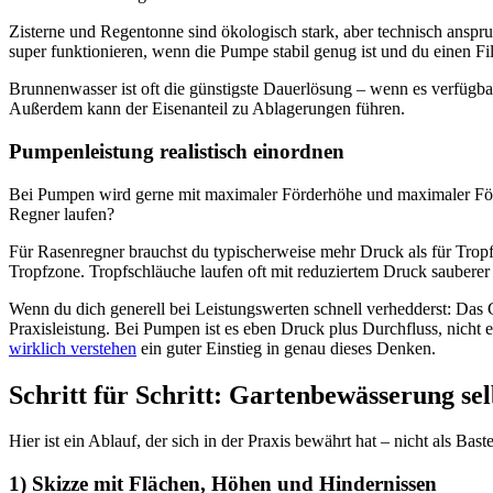
Zisterne und Regentonne sind ökologisch stark, aber technisch anspr
super funktionieren, wenn die Pumpe stabil genug ist und du einen Fi
Brunnenwasser ist oft die günstigste Dauerlösung – wenn es verfügbar i
Außerdem kann der Eisenanteil zu Ablagerungen führen.
Pumpenleistung realistisch einordnen
Bei Pumpen wird gerne mit maximaler Förderhöhe und maximaler För
Regner laufen?
Für Rasenregner brauchst du typischerweise mehr Druck als für Tropf
Tropfzone. Tropfschläuche laufen oft mit reduziertem Druck sauberer 
Wenn du dich generell bei Leistungswerten schnell verhedderst: Das 
Praxisleistung. Bei Pumpen ist es eben Druck plus Durchfluss, nicht
wirklich verstehen
ein guter Einstieg in genau dieses Denken.
Schritt für Schritt: Gartenbewässerung se
Hier ist ein Ablauf, der sich in der Praxis bewährt hat – nicht als Bast
1) Skizze mit Flächen, Höhen und Hindernissen