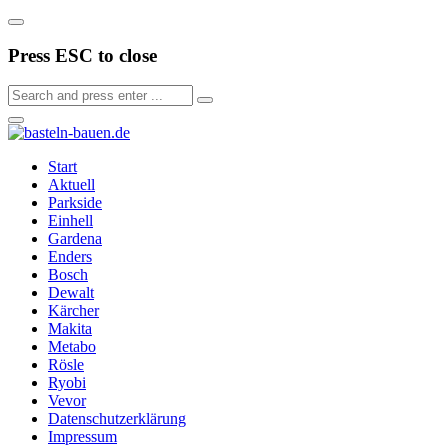
Press ESC to close
Start
Aktuell
Parkside
Einhell
Gardena
Enders
Bosch
Dewalt
Kärcher
Makita
Metabo
Rösle
Ryobi
Vevor
Datenschutzerklärung
Impressum