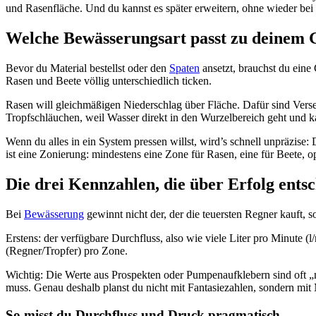
und Rasenfläche. Und du kannst es später erweitern, ohne wieder bei
Welche Bewässerungsart passt zu deinem 
Bevor du Material bestellst oder den
Spaten
ansetzt, brauchst du eine
Rasen und Beete völlig unterschiedlich ticken.
Rasen will gleichmäßigen Niederschlag über Fläche. Dafür sind Vers
Tropfschläuchen, weil Wasser direkt in den Wurzelbereich geht und
Wenn du alles in ein System pressen willst, wird’s schnell unpräzise:
ist eine Zonierung: mindestens eine Zone für Rasen, eine für Beete, op
Die drei Kennzahlen, die über Erfolg ents
Bei
Bewässerung
gewinnt nicht der, der die teuersten Regner kauft, s
Erstens: der verfügbare Durchfluss, also wie viele Liter pro Minute (
(Regner/Tropfer) pro Zone.
Wichtig: Die Werte aus Prospekten oder Pumpenaufklebern sind oft „
muss. Genau deshalb planst du nicht mit Fantasiezahlen, sondern mit
So misst du Durchfluss und Druck pragmatisch