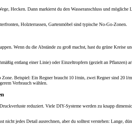
 Wege, Hecken. Dann markierst du den Wasseranschluss und mögliche L
sterfronten, Holzterrassen, Gartenmöbel sind typische No-Go-Zonen.
erlappen. Wenn du die Abstände zu groß machst, hast du grüne Kreise 
äßig entlang einer Linie) oder Einzeltropfern (gezielt an Pflanzen) arbe
 Zone. Beispiel: Ein Regner braucht 10 l/min, zwei Regner sind 20 l/mi
ingerem Verbrauch wählen.
en
r Druckverluste reduziert. Viele DIY-Systeme werden zu knapp dimensio
 nicht jedes Detail ausrechnen, aber du solltest verstehen: Lange, dü