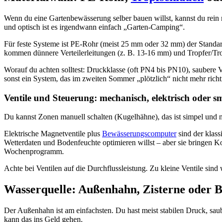
Wenn du eine Gartenbewässerung selber bauen willst, kannst du rein
und optisch ist es irgendwann einfach „Garten-Camping“.
Für feste Systeme ist PE-Rohr (meist 25 mm oder 32 mm) der Standar
kommen dünnere Verteilerleitungen (z. B. 13-16 mm) und Tropfer/Tr
Worauf du achten solltest: Druckklasse (oft PN4 bis PN10), saubere
sonst ein System, das im zweiten Sommer „plötzlich“ nicht mehr richti
Ventile und Steuerung: mechanisch, elektrisch oder s
Du kannst Zonen manuell schalten (Kugelhähne), das ist simpel und n
Elektrische Magnetventile plus
Bewässerungscomputer
sind der klass
Wetterdaten und Bodenfeuchte optimieren willst – aber sie bringen Ko
Wochenprogramm.
Achte bei Ventilen auf die Durchflussleistung. Zu kleine Ventile sind
Wasserquelle: Außenhahn, Zisterne oder 
Der Außenhahn ist am einfachsten. Du hast meist stabilen Druck, sa
kann das ins Geld gehen.