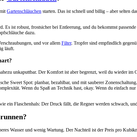
 mit
Gartenschläuchen
starten. Das ist schnell und billig – aber selten
d. Es ist robust, frostsicher bei Entleerung, und du bekommst passen
opfschläuche dazu.
 Verschraubungen, und vor allem
Filter
. Tropfer sind empfindlich gegenü
g läuft.
mart?
ahezu unkaputtbar. Der Komfort ist aber begrenzt, weil du wieder im G
ische Sweet Spot: planbar, bezahlbar, und mit sauberer Zonenschaltung
mplexität. Wenn du Spaß an Technik hast, okay. Wenn du einfach nur zuv
 wie ein Flaschenhals: Der Druck fällt, die Regner werden schwach, und 
Brunnen?
uberes Wasser und wenig Wartung. Der Nachteil ist der Preis pro Kubi