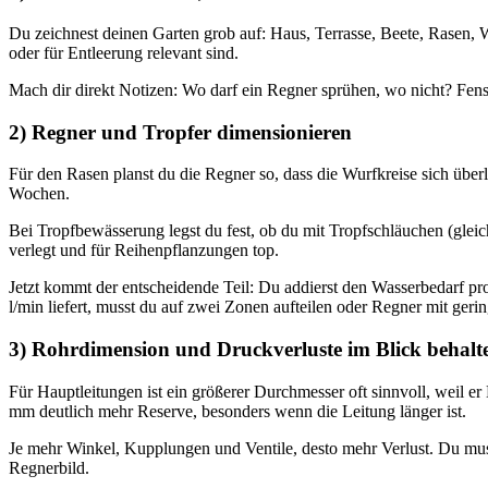
Du zeichnest deinen Garten grob auf: Haus, Terrasse, Beete, Rasen,
oder für Entleerung relevant sind.
Mach dir direkt Notizen: Wo darf ein Regner sprühen, wo nicht? Fen
2) Regner und Tropfer dimensionieren
Für den Rasen planst du die Regner so, dass die Wurfkreise sich üb
Wochen.
Bei Tropfbewässerung legst du fest, ob du mit Tropfschläuchen (gleichm
verlegt und für Reihenpflanzungen top.
Jetzt kommt der entscheidende Teil: Du addierst den Wasserbedarf pro
l/min liefert, musst du auf zwei Zonen aufteilen oder Regner mit ger
3) Rohrdimension und Druckverluste im Blick behalt
Für Hauptleitungen ist ein größerer Durchmesser oft sinnvoll, weil e
mm deutlich mehr Reserve, besonders wenn die Leitung länger ist.
Je mehr Winkel, Kupplungen und Ventile, desto mehr Verlust. Du musst
Regnerbild.