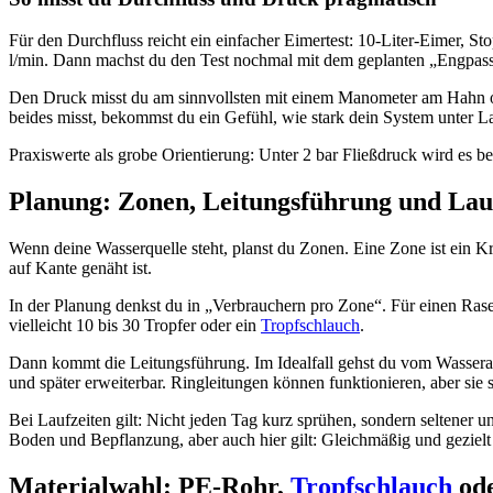
Für den Durchfluss reicht ein einfacher Eimertest: 10-Liter-Eimer, S
l/min. Dann machst du den Test nochmal mit dem geplanten „Engpass
Den Druck misst du am sinnvollsten mit einem Manometer am Hahn ode
beides misst, bekommst du ein Gefühl, wie stark dein System unter Las
Praxiswerte als grobe Orientierung: Unter 2 bar Fließdruck wird es 
Planung: Zonen, Leitungsführung und Lau
Wenn deine Wasserquelle steht, planst du Zonen. Eine Zone ist ein Kre
auf Kante genäht ist.
In der Planung denkst du in „Verbrauchern pro Zone“. Für einen Rase
vielleicht 10 bis 30 Tropfer oder ein
Tropfschlauch
.
Dann kommt die Leitungsführung. Im Idealfall gehst du vom Wasseran
und später erweiterbar. Ringleitungen können funktionieren, aber sie
Bei Laufzeiten gilt: Nicht jeden Tag kurz sprühen, sondern seltener 
Boden und Bepflanzung, aber auch hier gilt: Gleichmäßig und gezielt i
Materialwahl: PE-Rohr,
Tropfschlauch
od