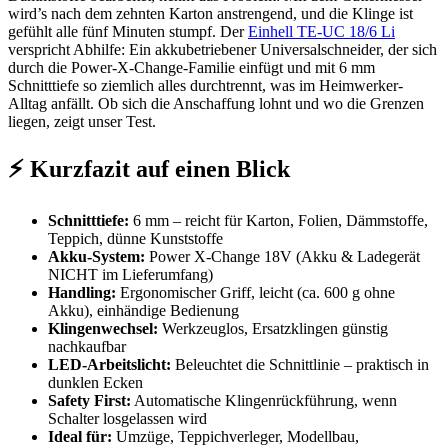
wird’s nach dem zehnten Karton anstrengend, und die Klinge ist
gefühlt alle fünf Minuten stumpf. Der
Einhell TE-UC 18/6 Li
verspricht Abhilfe: Ein akkubetriebener Universalschneider, der sich
durch die Power-X-Change-Familie einfügt und mit 6 mm
Schnitttiefe so ziemlich alles durchtrennt, was im Heimwerker-
Alltag anfällt. Ob sich die Anschaffung lohnt und wo die Grenzen
liegen, zeigt unser Test.
⚡ Kurzfazit auf einen Blick
Schnitttiefe:
6 mm – reicht für Karton, Folien, Dämmstoffe,
Teppich, dünne Kunststoffe
Akku-System:
Power X-Change 18V (Akku & Ladegerät
NICHT im Lieferumfang)
Handling:
Ergonomischer Griff, leicht (ca. 600 g ohne
Akku), einhändige Bedienung
Klingenwechsel:
Werkzeuglos, Ersatzklingen günstig
nachkaufbar
LED-Arbeitslicht:
Beleuchtet die Schnittlinie – praktisch in
dunklen Ecken
Safety First:
Automatische Klingenrückführung, wenn
Schalter losgelassen wird
Ideal für:
Umzüge, Teppichverleger, Modellbau,