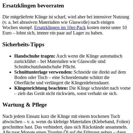
Ersatzklingen bevorraten
Die mitgelieferte Klinge ist scharf, wird aber bei intensiver Nutzung
(v. a. bei abrasiven Materialien wie Glaswolle) nach einigen
Wochen stumpf.
Ersatzklingen im 10er-Pack
kosten meist unter 10
Euro – lohnt sich, immer ein paar auf Lager zu haben.
Sicherheits-Tipps
Handschuhe tragen:
Auch wenn die Klinge automatisch
zurückfährt – bei Materialien wie Glaswolle sind
Schnittschutzhandschuhe Pflicht.
Schnittunterlage verwenden:
Schneide nie direkt auf dem
Boden oder Tisch – eine Schneidematte schützt die
Oberfläche und verlängert die Klingenlebensdauer.
Klingenrichtung beachten:
Die Klinge schneidet nach vorne
– zieh das Gerät nicht rückwärts, sonst verhakt sie sich.
Wartung & Pflege
Nach jedem Einsatz kurz die Klinge mit einem trockenen Tuch
abwischen – v. a. wenn du klebrige Materialien (Klebeband, Folien)
geschnitten hast. Das verhindert, dass sich Rückstände ansammeln.
Alle paar Monate einen Tropfen Öl auf die Führung geben – dann