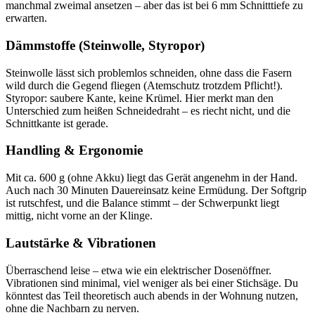
manchmal zweimal ansetzen – aber das ist bei 6 mm Schnitttiefe zu
erwarten.
Dämmstoffe (Steinwolle, Styropor)
Steinwolle lässt sich problemlos schneiden, ohne dass die Fasern
wild durch die Gegend fliegen (Atemschutz trotzdem Pflicht!).
Styropor: saubere Kante, keine Krümel. Hier merkt man den
Unterschied zum heißen Schneidedraht – es riecht nicht, und die
Schnittkante ist gerade.
Handling & Ergonomie
Mit ca. 600 g (ohne Akku) liegt das Gerät angenehm in der Hand.
Auch nach 30 Minuten Dauereinsatz keine Ermüdung. Der Softgrip
ist rutschfest, und die Balance stimmt – der Schwerpunkt liegt
mittig, nicht vorne an der Klinge.
Lautstärke & Vibrationen
Überraschend leise – etwa wie ein elektrischer Dosenöffner.
Vibrationen sind minimal, viel weniger als bei einer Stichsäge. Du
könntest das Teil theoretisch auch abends in der Wohnung nutzen,
ohne die Nachbarn zu nerven.