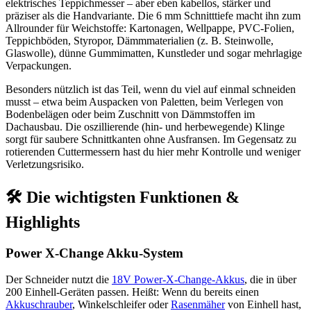
elektrisches Teppichmesser – aber eben kabellos, stärker und
präziser als die Handvariante. Die 6 mm Schnitttiefe macht ihn zum
Allrounder für Weichstoffe: Kartonagen, Wellpappe, PVC-Folien,
Teppichböden, Styropor, Dämmmaterialien (z. B. Steinwolle,
Glaswolle), dünne Gummimatten, Kunstleder und sogar mehrlagige
Verpackungen.
Besonders nützlich ist das Teil, wenn du viel auf einmal schneiden
musst – etwa beim Auspacken von Paletten, beim Verlegen von
Bodenbelägen oder beim Zuschnitt von Dämmstoffen im
Dachausbau. Die oszillierende (hin- und herbewegende) Klinge
sorgt für saubere Schnittkanten ohne Ausfransen. Im Gegensatz zu
rotierenden Cuttermessern hast du hier mehr Kontrolle und weniger
Verletzungsrisiko.
🛠 Die wichtigsten Funktionen &
Highlights
Power X-Change Akku-System
Der Schneider nutzt die
18V Power-X-Change-Akkus
, die in über
200 Einhell-Geräten passen. Heißt: Wenn du bereits einen
Akkuschrauber
, Winkelschleifer oder
Rasenmäher
von Einhell hast,