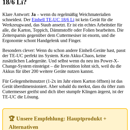
18/6 Li?
Klare Antwort:
Ja
– wenn du regelmäßig Weichmaterialien
schneidest. Der
Einhell TE-UC 18/6 Li
ist kein Gerät für die
Werkzeugwand, das Staub ansetzt. Er ist ein echtes Arbeitstier für
alle, die Karton, Teppich, Dämmstoffe oder Folien bearbeiten. Die
Zeitersparnis gegenüber dem Cuttermesiser ist enorm, und die
Ergonomie schont Handgelenk und Finger.
Besonders clever: Wenn du schon andere Einhell-Geräte hast, passt
der TE-UC perfekt ins System. Kein Akku-Chaos, keine
zusätzlichen Ladegeräte. Und selbst wenn du neu ins Power-X-
Change-System einsteigst – die Investition lohnt sich, weil du die
Akkus für über 200 weitere Geräte nutzen kannst.
Für Gelegenheitsnutzer (1-2x im Jahr einen Karton öffnen) ist das
Gerät überdimensioniert. Aber sobald du merkst, dass du öfter zum
Cuttermesser greifst und dich über stumpfe Klingen ärgerst, ist der
TE-UC die Lösung.
🏆 Unsere Empfehlung: Hauptprodukt +
Alternativen