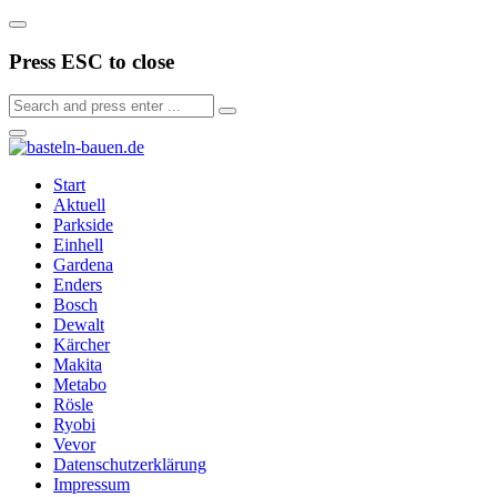
Press ESC to close
Start
Aktuell
Parkside
Einhell
Gardena
Enders
Bosch
Dewalt
Kärcher
Makita
Metabo
Rösle
Ryobi
Vevor
Datenschutzerklärung
Impressum