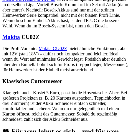
in derselben Liga. Vorteil Bosch: Kommt oft im Set mit Akku (dann
aber teurer). Nachteil: Bosch-Akkus sind nur mit der grünen
Heimwerker-Serie kompatibel, nicht mit der blauen Profi-Linie.
Wenn du schon Einhell-Akkus hast, ist der TE-UC die bessere
Wahl. Wenn du im Bosch-System bist, nimm den Bosch.
Makita
CU02Z
Die Profi-Variante.
Makita CU02Z
bietet ähnliche Funktionen, aber
mit 12V (statt 18V) – dafür noch kompakter und leichter. Ideal,
wenn du Wert auf minimales Gewicht legst. Preislich aber deutlich
über dem Einhell. Lohnt sich für Profis (Teppichleger, Messebauer),
für Heimwerker ist der Einhell meist ausreichend.
Klassisches Cuttermesser
Klar, geht auch. Kostet 5 Euro, passt in die Hosentasche. Aber: Bei
größeren Projekten (z. B. 20 Kartons auspacken, Teppichboden in
drei Zimmern) ist der Akku-Schneider einfach schneller,
komfortabler und sicherer. Wenn du nur gelegentlich mal einen
Karton öffnest, reicht das Cuttermesser. Sobald du regelmäßig
schneidest, zahlt sich der Akku-Schneider aus.
👥 Für wen lohnt es sich – und für wen