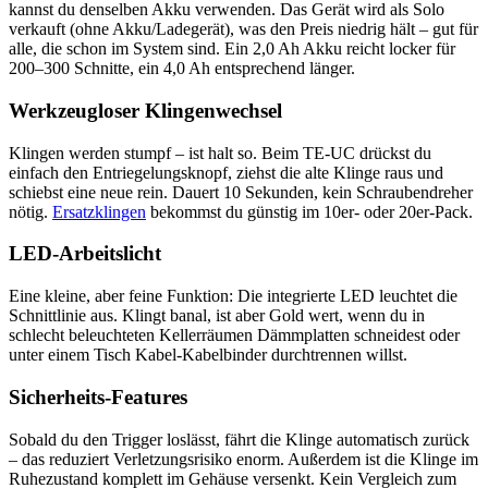
kannst du denselben Akku verwenden. Das Gerät wird als Solo
verkauft (ohne Akku/Ladegerät), was den Preis niedrig hält – gut für
alle, die schon im System sind. Ein 2,0 Ah Akku reicht locker für
200–300 Schnitte, ein 4,0 Ah entsprechend länger.
Werkzeugloser Klingenwechsel
Klingen werden stumpf – ist halt so. Beim TE-UC drückst du
einfach den Entriegelungsknopf, ziehst die alte Klinge raus und
schiebst eine neue rein. Dauert 10 Sekunden, kein Schraubendreher
nötig.
Ersatzklingen
bekommst du günstig im 10er- oder 20er-Pack.
LED-Arbeitslicht
Eine kleine, aber feine Funktion: Die integrierte LED leuchtet die
Schnittlinie aus. Klingt banal, ist aber Gold wert, wenn du in
schlecht beleuchteten Kellerräumen Dämmplatten schneidest oder
unter einem Tisch Kabel-Kabelbinder durchtrennen willst.
Sicherheits-Features
Sobald du den Trigger loslässt, fährt die Klinge automatisch zurück
– das reduziert Verletzungsrisiko enorm. Außerdem ist die Klinge im
Ruhezustand komplett im Gehäuse versenkt. Kein Vergleich zum