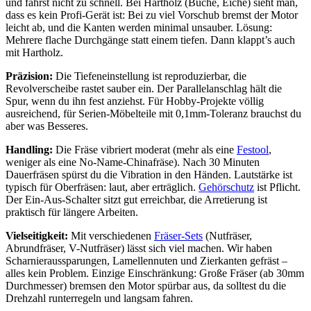
und fährst nicht zu schnell. Bei Hartholz (Buche, Eiche) sieht man,
dass es kein Profi-Gerät ist: Bei zu viel Vorschub bremst der Motor
leicht ab, und die Kanten werden minimal unsauber. Lösung:
Mehrere flache Durchgänge statt einem tiefen. Dann klappt’s auch
mit Hartholz.
Präzision:
Die Tiefeneinstellung ist reproduzierbar, die
Revolverscheibe rastet sauber ein. Der Parallelanschlag hält die
Spur, wenn du ihn fest anziehst. Für Hobby-Projekte völlig
ausreichend, für Serien-Möbelteile mit 0,1mm-Toleranz brauchst du
aber was Besseres.
Handling:
Die Fräse vibriert moderat (mehr als eine
Festool
,
weniger als eine No-Name-Chinafräse). Nach 30 Minuten
Dauerfräsen spürst du die Vibration in den Händen. Lautstärke ist
typisch für Oberfräsen: laut, aber erträglich.
Gehörschutz
ist Pflicht.
Der Ein-Aus-Schalter sitzt gut erreichbar, die Arretierung ist
praktisch für längere Arbeiten.
Vielseitigkeit:
Mit verschiedenen
Fräser-Sets
(Nutfräser,
Abrundfräser, V-Nutfräser) lässt sich viel machen. Wir haben
Scharnieraussparungen, Lamellennuten und Zierkanten gefräst –
alles kein Problem. Einzige Einschränkung: Große Fräser (ab 30mm
Durchmesser) bremsen den Motor spürbar aus, da solltest du die
Drehzahl runterregeln und langsam fahren.