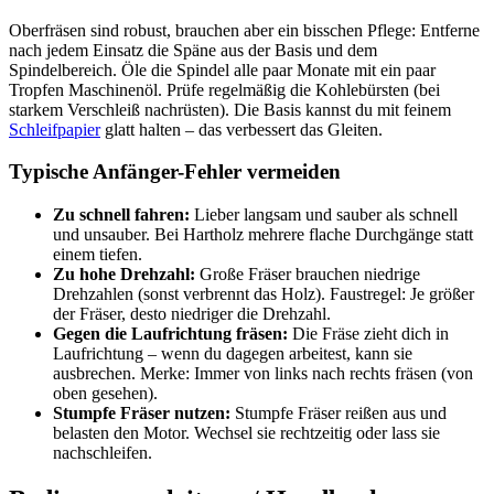
Oberfräsen sind robust, brauchen aber ein bisschen Pflege: Entferne
nach jedem Einsatz die Späne aus der Basis und dem
Spindelbereich. Öle die Spindel alle paar Monate mit ein paar
Tropfen Maschinenöl. Prüfe regelmäßig die Kohlebürsten (bei
starkem Verschleiß nachrüsten). Die Basis kannst du mit feinem
Schleifpapier
glatt halten – das verbessert das Gleiten.
Typische Anfänger-Fehler vermeiden
Zu schnell fahren:
Lieber langsam und sauber als schnell
und unsauber. Bei Hartholz mehrere flache Durchgänge statt
einem tiefen.
Zu hohe Drehzahl:
Große Fräser brauchen niedrige
Drehzahlen (sonst verbrennt das Holz). Faustregel: Je größer
der Fräser, desto niedriger die Drehzahl.
Gegen die Laufrichtung fräsen:
Die Fräse zieht dich in
Laufrichtung – wenn du dagegen arbeitest, kann sie
ausbrechen. Merke: Immer von links nach rechts fräsen (von
oben gesehen).
Stumpfe Fräser nutzen:
Stumpfe Fräser reißen aus und
belasten den Motor. Wechsel sie rechtzeitig oder lass sie
nachschleifen.