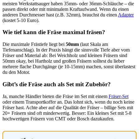
meisten Werkstattsauger haben 35mm- oder 36mm-Schläuche – die
passen direkt oder mit minimalem Kraftaufwand. Wenn du einen
anderen Durchmesser hast (z.B. 32mm), brauchst du einen
Adapter
(kostet 5-10 Euro).
Wie tief kann die Fräse maximal fräsen?
Die maximale Frästiefe liegt bei
50mm
(laut Skala am
Tiefenanschlag). In der Praxis hängt die sinnvolle Tiefe aber vom
Fräser und Material ab: Bei Weichholz und kleinen Fräsern sind
50mm okay, bei Hartholz und großen Fräsern solltest du lieber
mehrere flache Durchgänge (je 10-15mm) machen, sonst überlastest
du den Motor.
Gibt’s die Fräse auch als Set mit Zubehör?
Ja, manche Händler bieten die Fräse im Set mit einem
Fräser-Set
oder einem Transportkoffer an. Das lohnt sich, wenn du noch keine
Fräser hast. Achte aber auf die Qualität der Fräser – billige Sets mit
20+ Fräsern sind oft minderwertig. Besser: Ein kleines Set mit 5-8
hochwertigen Fräsern von CMT oder Bosch dazukaufen.