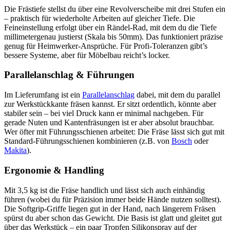
Die Frästiefe stellst du über eine Revolverscheibe mit drei Stufen ein
– praktisch für wiederholte Arbeiten auf gleicher Tiefe. Die
Feineinstellung erfolgt über ein Rändel-Rad, mit dem du die Tiefe
millimetergenau justierst (Skala bis 50mm). Das funktioniert präzise
genug für Heimwerker-Ansprüche. Für Profi-Toleranzen gibt’s
bessere Systeme, aber für Möbelbau reicht’s locker.
Parallelanschlag & Führungen
Im Lieferumfang ist ein
Parallelanschlag
dabei, mit dem du parallel
zur Werkstückkante fräsen kannst. Er sitzt ordentlich, könnte aber
stabiler sein – bei viel Druck kann er minimal nachgeben. Für
gerade Nuten und Kantenfräsungen ist er aber absolut brauchbar.
Wer öfter mit Führungsschienen arbeitet: Die Fräse lässt sich gut mit
Standard-Führungsschienen kombinieren (z.B. von
Bosch
oder
Makita
).
Ergonomie & Handling
Mit 3,5 kg ist die Fräse handlich und lässt sich auch einhändig
führen (wobei du für Präzision immer beide Hände nutzen solltest).
Die Softgrip-Griffe liegen gut in der Hand, nach längerem Fräsen
spürst du aber schon das Gewicht. Die Basis ist glatt und gleitet gut
über das Werkstück – ein paar Tropfen Silikonspray auf der