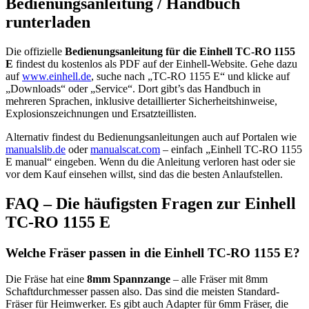
Bedienungsanleitung / Handbuch
runterladen
Die offizielle
Bedienungsanleitung für die Einhell TC-RO 1155
E
findest du kostenlos als PDF auf der Einhell-Website. Gehe dazu
auf
www.einhell.de
, suche nach „TC-RO 1155 E“ und klicke auf
„Downloads“ oder „Service“. Dort gibt’s das Handbuch in
mehreren Sprachen, inklusive detaillierter Sicherheitshinweise,
Explosionszeichnungen und Ersatzteillisten.
Alternativ findest du Bedienungsanleitungen auch auf Portalen wie
manualslib.de
oder
manualscat.com
– einfach „Einhell TC-RO 1155
E manual“ eingeben. Wenn du die Anleitung verloren hast oder sie
vor dem Kauf einsehen willst, sind das die besten Anlaufstellen.
FAQ – Die häufigsten Fragen zur Einhell
TC-RO 1155 E
Welche Fräser passen in die Einhell TC-RO 1155 E?
Die Fräse hat eine
8mm Spannzange
– alle Fräser mit 8mm
Schaftdurchmesser passen also. Das sind die meisten Standard-
Fräser für Heimwerker. Es gibt auch Adapter für 6mm Fräser, die