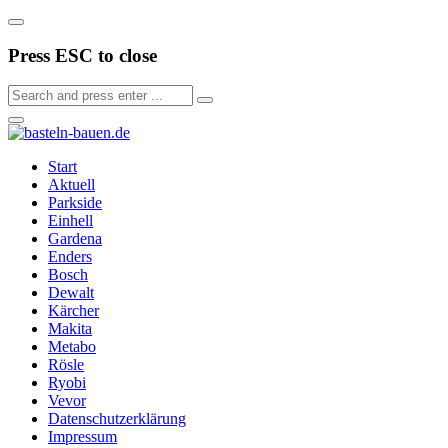
Press ESC to close
Start
Aktuell
Parkside
Einhell
Gardena
Enders
Bosch
Dewalt
Kärcher
Makita
Metabo
Rösle
Ryobi
Vevor
Datenschutzerklärung
Impressum