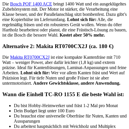
Die
Bosch POF 1400 ACE
bringt 1400 Watt und ein ausgeklügeltes
Zubehörsystem mit. Der Motor ist stärker, die Verarbeitung eine
Klasse besser, und der Parallelanschlag sitzt bombenfest. Dazu gibt’s
eine Kopierhülse im Lieferumfang.
Lohnt sich für:
Alle, die
regelmäßig fräsen und ein robusteres Gerät wollen. Wenn du öfter
Hartholz bearbeitest oder planst, dir eine Frästisch-Lösung zu bauen,
ist die Bosch die bessere Wahl.
Kostet aber 50% mehr.
Alternative 2: Makita RT0700CX2J (ca. 180 €)
Die
Makita RT0700CX2J
ist eine kompakte Kantenfräse mit 710
Watt – weniger Power, aber dafür leichter (1,8 kg) und extrem
präzise. Ideal für Kantenfräsungen, Laminat-Anpassungen und feine
Arbeiten.
Lohnt sich für:
Wer vor allem Kanten fräst und Wert auf
Präzision legt. Für tiefe Nuten und große Fräser ist sie aber
untermotorisiert.
Andere Gewichtsklasse, andere Anwendung.
Wann die Einhell TC-RO 1155 E die beste Wahl ist:
Du bist Hobby-Heimwerker und fräst 1-2 Mal pro Monat
Dein Budget liegt unter 100 Euro
Du brauchst eine universelle Oberfräse für Nuten, Kanten und
Aussparungen
Du arbeitest hauptsächlich mit Weichholz und Multiplex