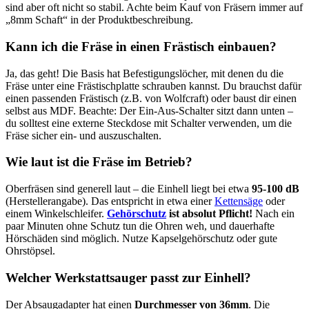
sind aber oft nicht so stabil. Achte beim Kauf von Fräsern immer auf
„8mm Schaft“ in der Produktbeschreibung.
Kann ich die Fräse in einen Frästisch einbauen?
Ja, das geht! Die Basis hat Befestigungslöcher, mit denen du die
Fräse unter eine Frästischplatte schrauben kannst. Du brauchst dafür
einen passenden Frästisch (z.B. von Wolfcraft) oder baust dir einen
selbst aus MDF. Beachte: Der Ein-Aus-Schalter sitzt dann unten –
du solltest eine externe Steckdose mit Schalter verwenden, um die
Fräse sicher ein- und auszuschalten.
Wie laut ist die Fräse im Betrieb?
Oberfräsen sind generell laut – die Einhell liegt bei etwa
95-100 dB
(Herstellerangabe). Das entspricht in etwa einer
Kettensäge
oder
einem Winkelschleifer.
Gehörschutz
ist absolut Pflicht!
Nach ein
paar Minuten ohne Schutz tun die Ohren weh, und dauerhafte
Hörschäden sind möglich. Nutze Kapselgehörschutz oder gute
Ohrstöpsel.
Welcher Werkstattsauger passt zur Einhell?
Der Absaugadapter hat einen
Durchmesser von 36mm
. Die