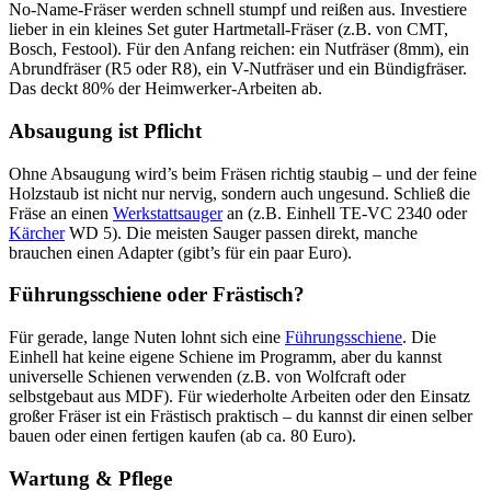
No-Name-Fräser werden schnell stumpf und reißen aus. Investiere
lieber in ein kleines Set guter Hartmetall-Fräser (z.B. von CMT,
Bosch, Festool). Für den Anfang reichen: ein Nutfräser (8mm), ein
Abrundfräser (R5 oder R8), ein V-Nutfräser und ein Bündigfräser.
Das deckt 80% der Heimwerker-Arbeiten ab.
Absaugung ist Pflicht
Ohne Absaugung wird’s beim Fräsen richtig staubig – und der feine
Holzstaub ist nicht nur nervig, sondern auch ungesund. Schließ die
Fräse an einen
Werkstattsauger
an (z.B. Einhell TE-VC 2340 oder
Kärcher
WD 5). Die meisten Sauger passen direkt, manche
brauchen einen Adapter (gibt’s für ein paar Euro).
Führungsschiene oder Frästisch?
Für gerade, lange Nuten lohnt sich eine
Führungsschiene
. Die
Einhell hat keine eigene Schiene im Programm, aber du kannst
universelle Schienen verwenden (z.B. von Wolfcraft oder
selbstgebaut aus MDF). Für wiederholte Arbeiten oder den Einsatz
großer Fräser ist ein Frästisch praktisch – du kannst dir einen selber
bauen oder einen fertigen kaufen (ab ca. 80 Euro).
Wartung & Pflege