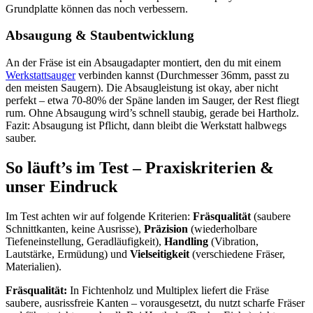
Grundplatte können das noch verbessern.
Absaugung & Staubentwicklung
An der Fräse ist ein Absaugadapter montiert, den du mit einem
Werkstattsauger
verbinden kannst (Durchmesser 36mm, passt zu
den meisten Saugern). Die Absaugleistung ist okay, aber nicht
perfekt – etwa 70-80% der Späne landen im Sauger, der Rest fliegt
rum. Ohne Absaugung wird’s schnell staubig, gerade bei Hartholz.
Fazit: Absaugung ist Pflicht, dann bleibt die Werkstatt halbwegs
sauber.
So läuft’s im Test – Praxiskriterien &
unser Eindruck
Im Test achten wir auf folgende Kriterien:
Fräsqualität
(saubere
Schnittkanten, keine Ausrisse),
Präzision
(wiederholbare
Tiefeneinstellung, Geradläufigkeit),
Handling
(Vibration,
Lautstärke, Ermüdung) und
Vielseitigkeit
(verschiedene Fräser,
Materialien).
Fräsqualität:
In Fichtenholz und Multiplex liefert die Fräse
saubere, ausrissfreie Kanten – vorausgesetzt, du nutzt scharfe Fräser