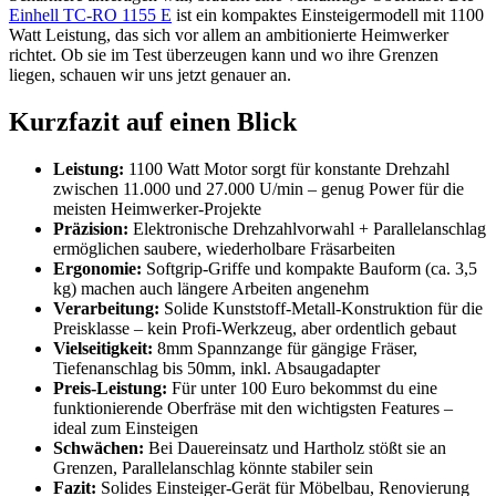
Einhell TC-RO 1155 E
ist ein kompaktes Einsteigermodell mit 1100
Watt Leistung, das sich vor allem an ambitionierte Heimwerker
richtet. Ob sie im Test überzeugen kann und wo ihre Grenzen
liegen, schauen wir uns jetzt genauer an.
Kurzfazit auf einen Blick
Leistung:
1100 Watt Motor sorgt für konstante Drehzahl
zwischen 11.000 und 27.000 U/min – genug Power für die
meisten Heimwerker-Projekte
Präzision:
Elektronische Drehzahlvorwahl + Parallelanschlag
ermöglichen saubere, wiederholbare Fräsarbeiten
Ergonomie:
Softgrip-Griffe und kompakte Bauform (ca. 3,5
kg) machen auch längere Arbeiten angenehm
Verarbeitung:
Solide Kunststoff-Metall-Konstruktion für die
Preisklasse – kein Profi-Werkzeug, aber ordentlich gebaut
Vielseitigkeit:
8mm Spannzange für gängige Fräser,
Tiefenanschlag bis 50mm, inkl. Absaugadapter
Preis-Leistung:
Für unter 100 Euro bekommst du eine
funktionierende Oberfräse mit den wichtigsten Features –
ideal zum Einsteigen
Schwächen:
Bei Dauereinsatz und Hartholz stößt sie an
Grenzen, Parallelanschlag könnte stabiler sein
Fazit:
Solides Einsteiger-Gerät für Möbelbau, Renovierung