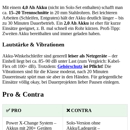
Mit einem
4,0 Ah Akku
(nicht im Solo-Set enthalten) schafft man
ca.
15–20 Trennschnitte
in 20 mm Stahlrohren. Bei leichteren
Arbeiten (Schleifen, Entgraten) hält der Akku deutlich länger – bis
zu 30 Minuten Dauerbetrieb. Ein
2,0 Ah Akku
ist eher für kurze
Einsätze geeignet, z. B. mal schnell ein Rohr kürzen. Profi-Tipp:
Zweiten Akku bereithalten und immer geladen haben.
Lautstärke & Vibrationen
Akku-Winkelschleifer sind generell
leiser als Netzgeräte
– der
Einhell liegt bei ca. 85–90 dB unter Last (zum Vergleich: Kabel-
Flex oft 100+ dB). Trotzdem:
Gehörschutz
ist Pflicht!
Die
Vibrationen sind für die Klasse moderat, nach 20 Minuten
Dauereinsatz spürt man sie aber in den Händen. Für gelegentliche
Einsätze völlig okay, bei Dauerprojekten lieber Pausen einlegen.
Pro & Contra
✅ PRO
❌ CONTRA
Power X-Change System –
Solo-Version ohne
Akkus mit 200+ Geräten
Akku/Ladegerät –