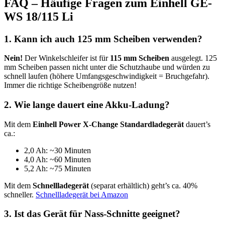
FAQ – Häufige Fragen zum Einhell GE-
WS 18/115 Li
1. Kann ich auch 125 mm Scheiben verwenden?
Nein!
Der Winkelschleifer ist für
115 mm Scheiben
ausgelegt. 125
mm Scheiben passen nicht unter die Schutzhaube und würden zu
schnell laufen (höhere Umfangsgeschwindigkeit = Bruchgefahr).
Immer die richtige Scheibengröße nutzen!
2. Wie lange dauert eine Akku-Ladung?
Mit dem
Einhell Power X-Change Standardladegerät
dauert’s
ca.:
2,0 Ah: ~30 Minuten
4,0 Ah: ~60 Minuten
5,2 Ah: ~75 Minuten
Mit dem
Schnellladegerät
(separat erhältlich) geht’s ca. 40%
schneller.
Schnellladegerät bei Amazon
3. Ist das Gerät für Nass-Schnitte geeignet?