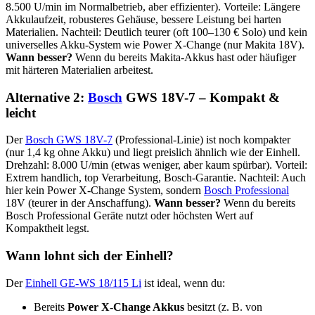
8.500 U/min im Normalbetrieb, aber effizienter). Vorteile: Längere
Akkulaufzeit, robusteres Gehäuse, bessere Leistung bei harten
Materialien. Nachteil: Deutlich teurer (oft 100–130 € Solo) und kein
universelles Akku-System wie Power X-Change (nur Makita 18V).
Wann besser?
Wenn du bereits Makita-Akkus hast oder häufiger
mit härteren Materialien arbeitest.
Alternative 2:
Bosch
GWS 18V-7 – Kompakt &
leicht
Der
Bosch GWS 18V-7
(Professional-Linie) ist noch kompakter
(nur 1,4 kg ohne Akku) und liegt preislich ähnlich wie der Einhell.
Drehzahl: 8.000 U/min (etwas weniger, aber kaum spürbar). Vorteil:
Extrem handlich, top Verarbeitung, Bosch-Garantie. Nachteil: Auch
hier kein Power X-Change System, sondern
Bosch Professional
18V (teurer in der Anschaffung).
Wann besser?
Wenn du bereits
Bosch Professional Geräte nutzt oder höchsten Wert auf
Kompaktheit legst.
Wann lohnt sich der Einhell?
Der
Einhell GE-WS 18/115 Li
ist ideal, wenn du:
Bereits
Power X-Change Akkus
besitzt (z. B. von