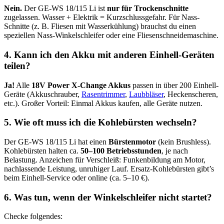
Nein.
Der GE-WS 18/115 Li ist
nur für Trockenschnitte
zugelassen. Wasser + Elektrik = Kurzschlussgefahr. Für Nass-
Schnitte (z. B. Fliesen mit Wasserkühlung) brauchst du einen
speziellen Nass-Winkelschleifer oder eine Fliesenschneidemaschine.
4. Kann ich den Akku mit anderen Einhell-Geräten
teilen?
Ja!
Alle
18V Power X-Change Akkus
passen in über 200 Einhell-
Geräte (Akkuschrauber,
Rasentrimmer
,
Laubbläser
, Heckenscheren,
etc.). Großer Vorteil: Einmal Akkus kaufen, alle Geräte nutzen.
5. Wie oft muss ich die Kohlebürsten wechseln?
Der GE-WS 18/115 Li hat einen
Bürstenmotor
(kein Brushless).
Kohlebürsten halten ca.
50–100 Betriebsstunden
, je nach
Belastung. Anzeichen für Verschleiß: Funkenbildung am Motor,
nachlassende Leistung, unruhiger Lauf. Ersatz-Kohlebürsten gibt’s
beim Einhell-Service oder online (ca. 5–10 €).
6. Was tun, wenn der Winkelschleifer nicht startet?
Checke folgendes: