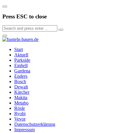
Press ESC to close
Start
Aktuell
Parkside
Einhell
Gardena
Enders
Bosch
Dewalt
Kärcher
Makita
Metabo
Rösle
Ryobi
Vevor
Datenschutzerklärung
Impressum