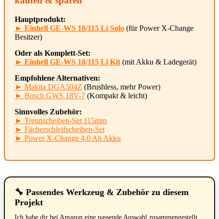
kaufen & sparen
Hauptprodukt:
► Einhell GE-WS 18/115 Li Solo
(für Power X-Change
Besitzer)
Oder als Komplett-Set:
► Einhell GE-WS 18/115 Li Kit
(mit Akku & Ladegerät)
Empfohlene Alternativen:
► Makita DGA504Z
(Brushless, mehr Power)
► Bosch GWS 18V-7
(Kompakt & leicht)
Sinnvolles Zubehör:
► Trennscheiben-Set 115mm
► Fächerschleifscheiben-Set
► Power X-Change 4,0 Ah Akku
🔧 Passendes Werkzeug & Zubehör zu diesem
Projekt
Ich habe dir bei Amazon eine passende Auswahl zusammengestellt.