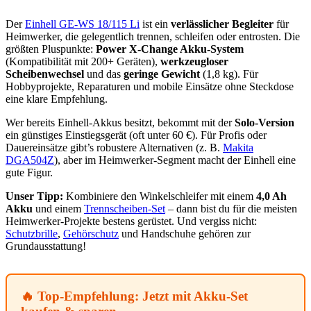
Der
Einhell GE-WS 18/115 Li
ist ein
verlässlicher Begleiter
für
Heimwerker, die gelegentlich trennen, schleifen oder entrosten. Die
größten Pluspunkte:
Power X-Change Akku-System
(Kompatibilität mit 200+ Geräten),
werkzeugloser
Scheibenwechsel
und das
geringe Gewicht
(1,8 kg). Für
Hobbyprojekte, Reparaturen und mobile Einsätze ohne Steckdose
eine klare Empfehlung.
Wer bereits Einhell-Akkus besitzt, bekommt mit der
Solo-Version
ein günstiges Einstiegsgerät (oft unter 60 €). Für Profis oder
Dauereinsätze gibt’s robustere Alternativen (z. B.
Makita
DGA504Z
), aber im Heimwerker-Segment macht der Einhell eine
gute Figur.
Unser Tipp:
Kombiniere den Winkelschleifer mit einem
4,0 Ah
Akku
und einem
Trennscheiben-Set
– dann bist du für die meisten
Heimwerker-Projekte bestens gerüstet. Und vergiss nicht:
Schutzbrille
,
Gehörschutz
und Handschuhe gehören zur
Grundausstattung!
🔥 Top-Empfehlung: Jetzt mit Akku-Set