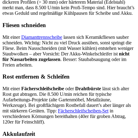
dickeren Profilen (> 30 mm) oder härterem Material (Edelstahl)
merkt man, dass 8.500 U/min kein Profi-Tempo sind. Hier braucht’s
etwas Geduld und regelmäßige Kühlpausen für Scheibe und Akku.
Fliesen schneiden
Mit einer
Diamanttrennscheibe
lassen sich Keramikfliesen sauber
schneiden. Wichtig: Nicht zu viel Druck ausüben, sonst springt die
Fliese. Beim Nassschneiden (mit Wasser kühlen) entstehen weniger
Staubwolken – aber Vorsicht: Der Akku-Winkelschleifer ist
nicht
für Nassarbeiten zugelassen
. Besser: Staubabsaugung oder im
Freien arbeiten.
Rost entfernen & Schleifen
Mit einer
Fächerschleifscheibe
oder
Drahtbürste
lässt sich alter
Rost gut abtragen. Die 8.500 U/min reichen für typische
Aufarbeitungs-Projekte (alte Gartenmöbel, Metallzäune,
Werkzeuge). Bei großflächigem Rostbefall dauert’s aber länger als
mit stärkeren Geräten. Tipp:
Fächerschleifscheiben-Set
in
verschiedenen Körnungen bereithalten (40er für groben Abtrag,
120er für Feinschliff).
Akkulaufzeit