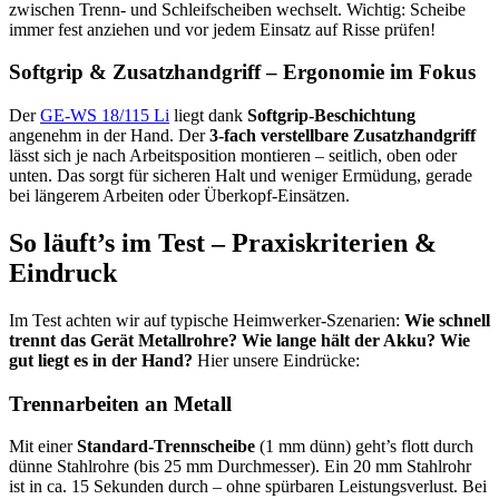
zwischen Trenn- und Schleifscheiben wechselt. Wichtig: Scheibe
immer fest anziehen und vor jedem Einsatz auf Risse prüfen!
Softgrip & Zusatzhandgriff – Ergonomie im Fokus
Der
GE-WS 18/115 Li
liegt dank
Softgrip-Beschichtung
angenehm in der Hand. Der
3-fach verstellbare Zusatzhandgriff
lässt sich je nach Arbeitsposition montieren – seitlich, oben oder
unten. Das sorgt für sicheren Halt und weniger Ermüdung, gerade
bei längerem Arbeiten oder Überkopf-Einsätzen.
So läuft’s im Test – Praxiskriterien &
Eindruck
Im Test achten wir auf typische Heimwerker-Szenarien:
Wie schnell
trennt das Gerät Metallrohre? Wie lange hält der Akku? Wie
gut liegt es in der Hand?
Hier unsere Eindrücke:
Trennarbeiten an Metall
Mit einer
Standard-Trennscheibe
(1 mm dünn) geht’s flott durch
dünne Stahlrohre (bis 25 mm Durchmesser). Ein 20 mm Stahlrohr
ist in ca. 15 Sekunden durch – ohne spürbaren Leistungsverlust. Bei