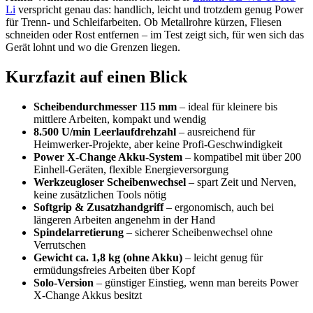
Li
verspricht genau das: handlich, leicht und trotzdem genug Power
für Trenn- und Schleifarbeiten. Ob Metallrohre kürzen, Fliesen
schneiden oder Rost entfernen – im Test zeigt sich, für wen sich das
Gerät lohnt und wo die Grenzen liegen.
Kurzfazit auf einen Blick
Scheibendurchmesser 115 mm
– ideal für kleinere bis
mittlere Arbeiten, kompakt und wendig
8.500 U/min Leerlaufdrehzahl
– ausreichend für
Heimwerker-Projekte, aber keine Profi-Geschwindigkeit
Power X-Change Akku-System
– kompatibel mit über 200
Einhell-Geräten, flexible Energieversorgung
Werkzeugloser Scheibenwechsel
– spart Zeit und Nerven,
keine zusätzlichen Tools nötig
Softgrip & Zusatzhandgriff
– ergonomisch, auch bei
längeren Arbeiten angenehm in der Hand
Spindelarretierung
– sicherer Scheibenwechsel ohne
Verrutschen
Gewicht ca. 1,8 kg (ohne Akku)
– leicht genug für
ermüdungsfreies Arbeiten über Kopf
Solo-Version
– günstiger Einstieg, wenn man bereits Power
X-Change Akkus besitzt