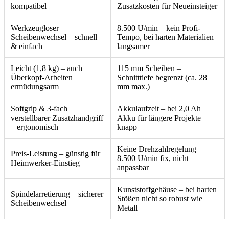
kompatibel
Zusatzkosten für Neueinsteiger
Werkzeugloser
8.500 U/min – kein Profi-
Scheibenwechsel – schnell
Tempo, bei harten Materialien
& einfach
langsamer
Leicht (1,8 kg) – auch
115 mm Scheiben –
Überkopf-Arbeiten
Schnitttiefe begrenzt (ca. 28
ermüdungsarm
mm max.)
Softgrip & 3-fach
Akkulaufzeit – bei 2,0 Ah
verstellbarer Zusatzhandgriff
Akku für längere Projekte
– ergonomisch
knapp
Keine Drehzahlregelung –
Preis-Leistung – günstig für
8.500 U/min fix, nicht
Heimwerker-Einstieg
anpassbar
Kunststoffgehäuse – bei harten
Spindelarretierung – sicherer
Stößen nicht so robust wie
Scheibenwechsel
Metall