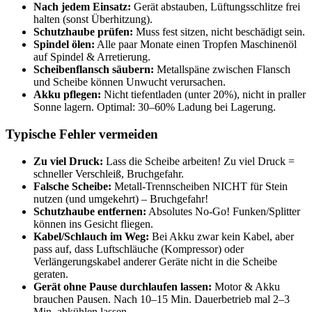
Nach jedem Einsatz:
Gerät abstauben, Lüftungsschlitze frei
halten (sonst Überhitzung).
Schutzhaube prüfen:
Muss fest sitzen, nicht beschädigt sein.
Spindel ölen:
Alle paar Monate einen Tropfen Maschinenöl
auf Spindel & Arretierung.
Scheibenflansch säubern:
Metallspäne zwischen Flansch
und Scheibe können Unwucht verursachen.
Akku pflegen:
Nicht tiefentladen (unter 20%), nicht in praller
Sonne lagern. Optimal: 30–60% Ladung bei Lagerung.
Typische Fehler vermeiden
Zu viel Druck:
Lass die Scheibe arbeiten! Zu viel Druck =
schneller Verschleiß, Bruchgefahr.
Falsche Scheibe:
Metall-Trennscheiben NICHT für Stein
nutzen (und umgekehrt) – Bruchgefahr!
Schutzhaube entfernen:
Absolutes No-Go! Funken/Splitter
können ins Gesicht fliegen.
Kabel/Schlauch im Weg:
Bei Akku zwar kein Kabel, aber
pass auf, dass Luftschläuche (Kompressor) oder
Verlängerungskabel anderer Geräte nicht in die Scheibe
geraten.
Gerät ohne Pause durchlaufen lassen:
Motor & Akku
brauchen Pausen. Nach 10–15 Min. Dauerbetrieb mal 2–3
Min. abkühlen lassen.