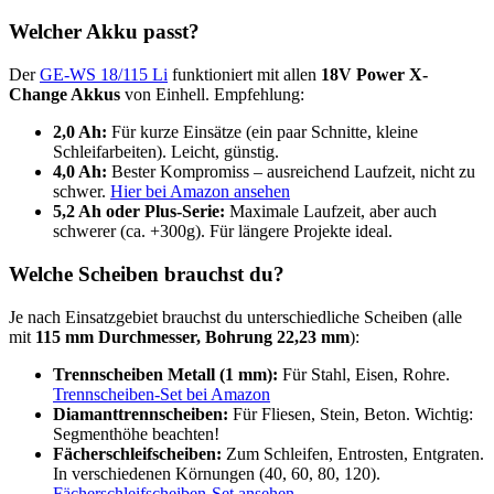
Welcher Akku passt?
Der
GE-WS 18/115 Li
funktioniert mit allen
18V Power X-
Change Akkus
von Einhell. Empfehlung:
2,0 Ah:
Für kurze Einsätze (ein paar Schnitte, kleine
Schleifarbeiten). Leicht, günstig.
4,0 Ah:
Bester Kompromiss – ausreichend Laufzeit, nicht zu
schwer.
Hier bei Amazon ansehen
5,2 Ah oder Plus-Serie:
Maximale Laufzeit, aber auch
schwerer (ca. +300g). Für längere Projekte ideal.
Welche Scheiben brauchst du?
Je nach Einsatzgebiet brauchst du unterschiedliche Scheiben (alle
mit
115 mm Durchmesser, Bohrung 22,23 mm
):
Trennscheiben Metall (1 mm):
Für Stahl, Eisen, Rohre.
Trennscheiben-Set bei Amazon
Diamanttrennscheiben:
Für Fliesen, Stein, Beton. Wichtig:
Segmenthöhe beachten!
Fächerschleifscheiben:
Zum Schleifen, Entrosten, Entgraten.
In verschiedenen Körnungen (40, 60, 80, 120).
Fächerschleifscheiben-Set ansehen