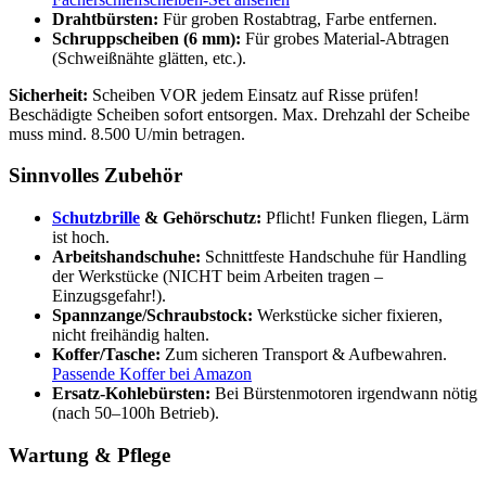
Drahtbürsten:
Für groben Rostabtrag, Farbe entfernen.
Schruppscheiben (6 mm):
Für grobes Material-Abtragen
(Schweißnähte glätten, etc.).
Sicherheit:
Scheiben VOR jedem Einsatz auf Risse prüfen!
Beschädigte Scheiben sofort entsorgen. Max. Drehzahl der Scheibe
muss mind. 8.500 U/min betragen.
Sinnvolles Zubehör
Schutzbrille
& Gehörschutz:
Pflicht! Funken fliegen, Lärm
ist hoch.
Arbeitshandschuhe:
Schnittfeste Handschuhe für Handling
der Werkstücke (NICHT beim Arbeiten tragen –
Einzugsgefahr!).
Spannzange/Schraubstock:
Werkstücke sicher fixieren,
nicht freihändig halten.
Koffer/Tasche:
Zum sicheren Transport & Aufbewahren.
Passende Koffer bei Amazon
Ersatz-Kohlebürsten:
Bei Bürstenmotoren irgendwann nötig
(nach 50–100h Betrieb).
Wartung & Pflege