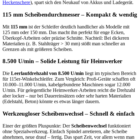
Heckenschere
), spart sich den Neukauf von Akkus und Ladegerät.
115 mm Scheibendurchmesser – Kompakt & wendig
Mit
115 mm
ist der Schleifer deutlich handlicher als Modelle mit
125 mm oder 150 mm. Das macht ihn perfekt für enge Ecken,
Überkopf-Arbeiten oder präzise Schnitte. Nachteil: Bei dickeren
Materialien (z. B. Stahlträger > 30 mm) stößt man schneller an
Grenzen als mit größeren Scheiben.
8.500 U/min – Solide Leistung für Heimwerker
Die
Leerlaufdrehzahl von 8.500 U/min
liegt im typischen Bereich
für 115er-Winkelschleifer. Zum Vergleich: Profi-Geräte schaffen oft
10.000–11.000 U/min, kabelgebundene Maschinen sogar 12.000
U/min. Für gelegentliche Heimwerker-Arbeiten reicht die Drehzahl
aber locker – nur bei Dauereinsätzen oder sehr harten Materialien
(Edelstahl, Beton) könnte es etwas länger dauern.
Werkzeugloser Scheibenwechsel – Schnell & einfach
Einer der größten Pluspunkte: Der
Scheibenwechsel
funktioniert
ohne Spezialwerkzeug. Einfach Spindel arretieren, alte Scheibe
abnehmen, neue drauf – fertig. Das spart Zeit, vor allem wenn man