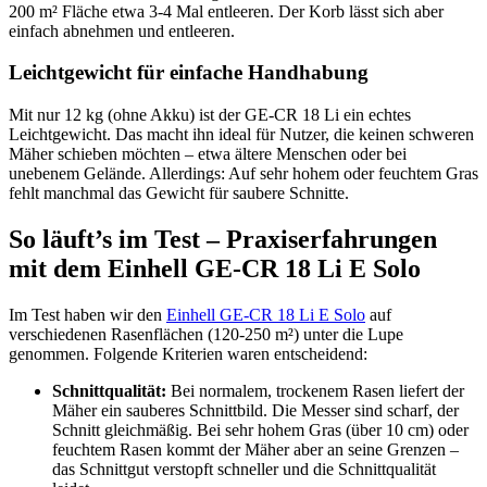
200 m² Fläche etwa 3-4 Mal entleeren. Der Korb lässt sich aber
einfach abnehmen und entleeren.
Leichtgewicht für einfache Handhabung
Mit nur 12 kg (ohne Akku) ist der GE-CR 18 Li ein echtes
Leichtgewicht. Das macht ihn ideal für Nutzer, die keinen schweren
Mäher schieben möchten – etwa ältere Menschen oder bei
unebenem Gelände. Allerdings: Auf sehr hohem oder feuchtem Gras
fehlt manchmal das Gewicht für saubere Schnitte.
So läuft’s im Test – Praxiserfahrungen
mit dem Einhell GE-CR 18 Li E Solo
Im Test haben wir den
Einhell GE-CR 18 Li E Solo
auf
verschiedenen Rasenflächen (120-250 m²) unter die Lupe
genommen. Folgende Kriterien waren entscheidend:
Schnittqualität:
Bei normalem, trockenem Rasen liefert der
Mäher ein sauberes Schnittbild. Die Messer sind scharf, der
Schnitt gleichmäßig. Bei sehr hohem Gras (über 10 cm) oder
feuchtem Rasen kommt der Mäher aber an seine Grenzen –
das Schnittgut verstopft schneller und die Schnittqualität