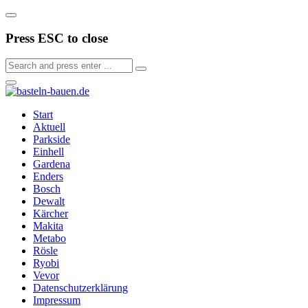
Press ESC to close
Start
Aktuell
Parkside
Einhell
Gardena
Enders
Bosch
Dewalt
Kärcher
Makita
Metabo
Rösle
Ryobi
Vevor
Datenschutzerklärung
Impressum