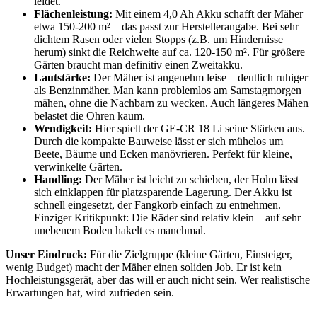
leidet.
Flächenleistung:
Mit einem 4,0 Ah Akku schafft der Mäher
etwa 150-200 m² – das passt zur Herstellerangabe. Bei sehr
dichtem Rasen oder vielen Stopps (z.B. um Hindernisse
herum) sinkt die Reichweite auf ca. 120-150 m². Für größere
Gärten braucht man definitiv einen Zweitakku.
Lautstärke:
Der Mäher ist angenehm leise – deutlich ruhiger
als Benzinmäher. Man kann problemlos am Samstagmorgen
mähen, ohne die Nachbarn zu wecken. Auch längeres Mähen
belastet die Ohren kaum.
Wendigkeit:
Hier spielt der GE-CR 18 Li seine Stärken aus.
Durch die kompakte Bauweise lässt er sich mühelos um
Beete, Bäume und Ecken manövrieren. Perfekt für kleine,
verwinkelte Gärten.
Handling:
Der Mäher ist leicht zu schieben, der Holm lässt
sich einklappen für platzsparende Lagerung. Der Akku ist
schnell eingesetzt, der Fangkorb einfach zu entnehmen.
Einziger Kritikpunkt: Die Räder sind relativ klein – auf sehr
unebenem Boden hakelt es manchmal.
Unser Eindruck:
Für die Zielgruppe (kleine Gärten, Einsteiger,
wenig Budget) macht der Mäher einen soliden Job. Er ist kein
Hochleistungsgerät, aber das will er auch nicht sein. Wer realistische
Erwartungen hat, wird zufrieden sein.