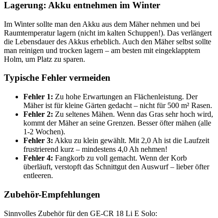
Lagerung: Akku entnehmen im Winter
Im Winter sollte man den Akku aus dem Mäher nehmen und bei
Raumtemperatur lagern (nicht im kalten Schuppen!). Das verlängert
die Lebensdauer des Akkus erheblich. Auch den Mäher selbst sollte
man reinigen und trocken lagern – am besten mit eingeklapptem
Holm, um Platz zu sparen.
Typische Fehler vermeiden
Fehler 1:
Zu hohe Erwartungen an Flächenleistung. Der
Mäher ist für kleine Gärten gedacht – nicht für 500 m² Rasen.
Fehler 2:
Zu seltenes Mähen. Wenn das Gras sehr hoch wird,
kommt der Mäher an seine Grenzen. Besser öfter mähen (alle
1-2 Wochen).
Fehler 3:
Akku zu klein gewählt. Mit 2,0 Ah ist die Laufzeit
frustrierend kurz – mindestens 4,0 Ah nehmen!
Fehler 4:
Fangkorb zu voll gemacht. Wenn der Korb
überläuft, verstopft das Schnittgut den Auswurf – lieber öfter
entleeren.
Zubehör-Empfehlungen
Sinnvolles Zubehör für den GE-CR 18 Li E Solo: