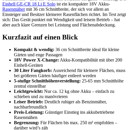
Einhell GE-CR 18 Li E Solo
ist ein kompakter 18V Akku-
Rasenmäher
mit 36 cm Schnittbreite, der sich vor allem an
Einsteiger und Besitzer kleinerer Rasenflächen richtet. Im Test zeigt
sich: Das Gerät punktet mit Wendigkeit und leisem Betrieb – hat
aber auch klare Grenzen bei Leistung und Flächenabdeckung.
Kurzfazit auf einen Blick
Kompakt & wendig:
36 cm Schnittbreite ideal für kleine
Gärten und enge Passagen
18V Power X-Change:
Akku-Kompatibilität mit über 200
Einhell-Geräten
30 Liter Fangkorb:
Ausreichend für kleinere Flächen, muss
bei größeren Gärten häufiger entleert werden
5-stufige Schnitthöhenverstellung:
25-65 mm Schnitthöhe
zentral einstellbar
Leichtgewicht:
Nur ca. 12 kg ohne Akku – einfach zu
schieben und zu manövrieren
Leiser Betrieb:
Deutlich ruhiger als Benzinmäher,
nachbarfreundlich
Preis-Leistung:
Günstiger Einstieg ins akkubetriebene
Rasenmähen
Begrenzung:
Für Flächen bis max. 250 m² empfohlen –
darüber wird’s zäh