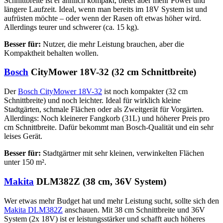
Schnittbreite ist er ähnlich kompakt, bietet aber mehr Power und
längere Laufzeit. Ideal, wenn man bereits im 18V System ist und
aufrüsten möchte – oder wenn der Rasen oft etwas höher wird.
Allerdings teurer und schwerer (ca. 15 kg).
Besser für:
Nutzer, die mehr Leistung brauchen, aber die
Kompaktheit behalten wollen.
Bosch
CityMower 18V-32 (32 cm Schnittbreite)
Der
Bosch CityMower 18V-32
ist noch kompakter (32 cm
Schnittbreite) und noch leichter. Ideal für wirklich kleine
Stadtgärten, schmale Flächen oder als Zweitgerät für Vorgärten.
Allerdings: Noch kleinerer Fangkorb (31L) und höherer Preis pro
cm Schnittbreite. Dafür bekommt man Bosch-Qualität und ein sehr
leises Gerät.
Besser für:
Stadtgärtner mit sehr kleinen, verwinkelten Flächen
unter 150 m².
Makita
DLM382Z (38 cm, 36V System)
Wer etwas mehr Budget hat und mehr Leistung sucht, sollte sich den
Makita DLM382Z
anschauen. Mit 38 cm Schnittbreite und 36V
System (2x 18V) ist er leistungsstärker und schafft auch höheres