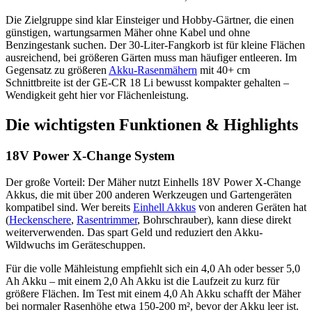
Die Zielgruppe sind klar Einsteiger und Hobby-Gärtner, die einen
günstigen, wartungsarmen Mäher ohne Kabel und ohne
Benzingestank suchen. Der 30-Liter-Fangkorb ist für kleine Flächen
ausreichend, bei größeren Gärten muss man häufiger entleeren. Im
Gegensatz zu größeren
Akku-Rasenmähern
mit 40+ cm
Schnittbreite ist der GE-CR 18 Li bewusst kompakter gehalten –
Wendigkeit geht hier vor Flächenleistung.
Die wichtigsten Funktionen & Highlights
18V Power X-Change System
Der große Vorteil: Der Mäher nutzt Einhells 18V Power X-Change
Akkus, die mit über 200 anderen Werkzeugen und Gartengeräten
kompatibel sind. Wer bereits
Einhell Akkus
von anderen Geräten hat
(
Heckenschere
,
Rasentrimmer
, Bohrschrauber), kann diese direkt
weiterverwenden. Das spart Geld und reduziert den Akku-
Wildwuchs im Geräteschuppen.
Für die volle Mähleistung empfiehlt sich ein 4,0 Ah oder besser 5,0
Ah Akku – mit einem 2,0 Ah Akku ist die Laufzeit zu kurz für
größere Flächen. Im Test mit einem 4,0 Ah Akku schafft der Mäher
bei normaler Rasenhöhe etwa 150-200 m², bevor der Akku leer ist.