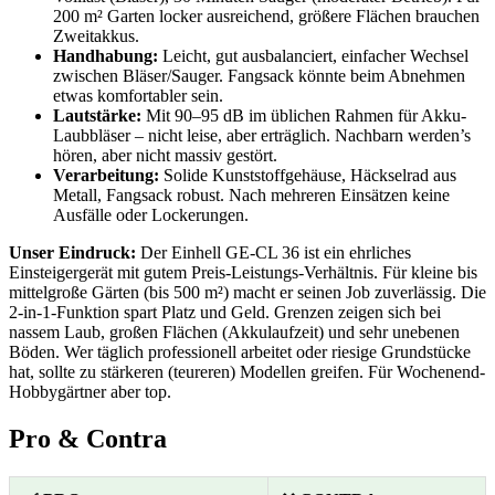
200 m² Garten locker ausreichend, größere Flächen brauchen
Zweitakkus.
Handhabung:
Leicht, gut ausbalanciert, einfacher Wechsel
zwischen Bläser/Sauger. Fangsack könnte beim Abnehmen
etwas komfortabler sein.
Lautstärke:
Mit 90–95 dB im üblichen Rahmen für Akku-
Laubbläser – nicht leise, aber erträglich. Nachbarn werden’s
hören, aber nicht massiv gestört.
Verarbeitung:
Solide Kunststoffgehäuse, Häckselrad aus
Metall, Fangsack robust. Nach mehreren Einsätzen keine
Ausfälle oder Lockerungen.
Unser Eindruck:
Der Einhell GE-CL 36 ist ein ehrliches
Einsteigergerät mit gutem Preis-Leistungs-Verhältnis. Für kleine bis
mittelgroße Gärten (bis 500 m²) macht er seinen Job zuverlässig. Die
2-in-1-Funktion spart Platz und Geld. Grenzen zeigen sich bei
nassem Laub, großen Flächen (Akkulaufzeit) und sehr unebenen
Böden. Wer täglich professionell arbeitet oder riesige Grundstücke
hat, sollte zu stärkeren (teureren) Modellen greifen. Für Wochenend-
Hobbygärtner aber top.
Pro & Contra