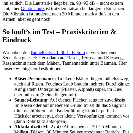
ihn seitlich. Die Lautstärke liegt bei ca. 90–95 dB – nicht extrem
laut, aber
Gehörschutz
ist trotzdem ratsam bei längeren Einsätzen.
Die Vibration ist moderat, nach 30 Minuten merkst du’s in den
Armen, aber es geht noch.
So läuft’s im Test – Praxiskriterien &
Eindruck
Wir haben den
Einhell GE-CL 36 Li E-Solo
in verschiedenen
Szenarien getestet: Herbstlaub auf Rasen, Terrasse und Kiesweg,
Rasenschnitt nach dem Mähen, Tannennadeln unter Bäumen. Hier
unsere wichtigsten Testkriterien:
Bläser-Performance:
Trockene Blätter fliegen mühelos weg,
auch auf Rasen. Feuchtes Laub braucht mehrere Durchgänge.
Auf glattem Untergrund (Pflaster, Asphalt) super, im Kies
eher mühsam (Steine fliegen mit).
Sauger-Leistung:
Auf ebenen Flächen saugt er zuverlässig.
Im Rasen oder auf unebenem Grund musst du das Saugrohr
öfter nachführen – die Bodenführung ist nicht perfekt.
Häcksler arbeitet gut, aber kleine Verstopfungen kommen vor
(dann Rohr kurz abklopfen).
Akkulaufzeit:
Mit 2x 4,0 Ah reichen ca. 20–25 Minuten
Volllast (Bläser), 30 Minuten Sauger (moderater Betrieb). Für