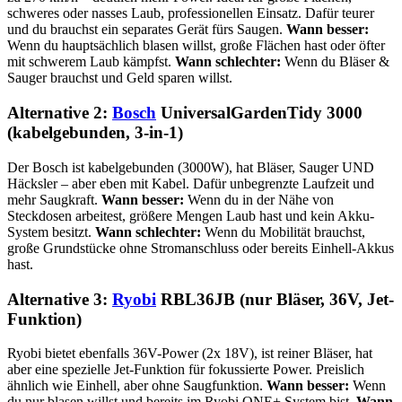
schweres oder nasses Laub, professionellen Einsatz. Dafür teurer
und du brauchst ein separates Gerät fürs Saugen.
Wann besser:
Wenn du hauptsächlich blasen willst, große Flächen hast oder öfter
mit schwerem Laub kämpfst.
Wann schlechter:
Wenn du Bläser &
Sauger brauchst und Geld sparen willst.
Alternative 2:
Bosch
UniversalGardenTidy 3000
(kabelgebunden, 3-in-1)
Der Bosch ist kabelgebunden (3000W), hat Bläser, Sauger UND
Häcksler – aber eben mit Kabel. Dafür unbegrenzte Laufzeit und
mehr Saugkraft.
Wann besser:
Wenn du in der Nähe von
Steckdosen arbeitest, größere Mengen Laub hast und kein Akku-
System besitzt.
Wann schlechter:
Wenn du Mobilität brauchst,
große Grundstücke ohne Stromanschluss oder bereits Einhell-Akkus
hast.
Alternative 3:
Ryobi
RBL36JB (nur Bläser, 36V, Jet-
Funktion)
Ryobi bietet ebenfalls 36V-Power (2x 18V), ist reiner Bläser, hat
aber eine spezielle Jet-Funktion für fokussierte Power. Preislich
ähnlich wie Einhell, aber ohne Saugfunktion.
Wann besser:
Wenn
du nur blasen willst und bereits im Ryobi ONE+ System bist.
Wann