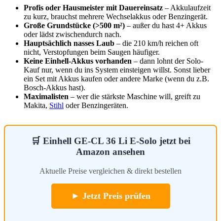
Profis oder Hausmeister mit Dauereinsatz
– Akkulaufzeit
zu kurz, brauchst mehrere Wechselakkus oder Benzingerät.
Große Grundstücke (>500 m²)
– außer du hast 4+ Akkus
oder lädst zwischendurch nach.
Hauptsächlich nasses Laub
– die 210 km/h reichen oft
nicht, Verstopfungen beim Saugen häufiger.
Keine Einhell-Akkus vorhanden
– dann lohnt der Solo-
Kauf nur, wenn du ins System einsteigen willst. Sonst lieber
ein Set mit Akkus kaufen oder andere Marke (wenn du z.B.
Bosch-Akkus hast).
Maximalisten
– wer die stärkste Maschine will, greift zu
Makita,
Stihl
oder Benzingeräten.
🛒 Einhell GE-CL 36 Li E-Solo jetzt bei
Amazon ansehen
Aktuelle Preise vergleichen & direkt bestellen
► Jetzt Preis prüfen