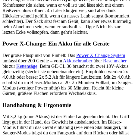
Sichtfenster (du siehst, wann er voll ist) und lässt sich mit einem
Reißverschluss öffnen. 45 Liter klingen viel, sind aber dank
Häcksler schnell gefüllt, wenn du nasses Laub saugst (komprimiert
schlechter). Der Sack sitzt fest am Gerät, kann aber etwas fummelig
beim Abnehmen sein, wenn er randvoll ist. Tipp: Nicht bis zur
letzten Ecke vollstopfen, dann geht’s leichter.
Power X-Change: Ein Akku für alle Geräte
Der große Pluspunkt von Einhell: Das
Power X-Change-System
umfasst über 200 Geräte – vom
Akkuschrauber
über
Rasenmäher
bis zur
Kettensäge
. Beim GE-CL 36 brauchst du zwei 18V-Akkus
gleichzeitig (steckst sie nebeneinander ein). Empfohlen werden 2x
4,0 Ah oder besser 2x 5,2 Ah für längere Laufzeiten. Mit 2x 4,0 Ah
schaffst du im Bläser-Modus ca. 20–25 Minuten Volllast, im Sauger-
Modus (weniger Power nötig) bis 30 Minuten. Reicht für kleine
Gärten, größere Flächen erfordern Wechselakkus.
Handhabung & Ergonomie
Mit 3,2 kg (ohne Akkus) ist der Einhell angenehm leicht. Der Griff
liegt gut in der Hand, das Gewicht ist ausbalanciert. Im Bläser-
Modus führst du das Gerät einhändig (wie einen Staubsauger), im
Sauger-Modus trägst du den Fangsack auf dem Rücken oder hältst