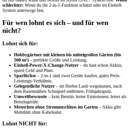
schlechter:
Wenn du die 2-in-1-Funktion schätzt oder im Einhell-
System unterwegs bist.
Für wen lohnt es sich – und für wen
nicht?
Lohnt sich für:
Hobbygärtner mit kleinen bis mittelgroßen Gärten (bis
500 m²)
– perfekte Größe und Leistung.
Einhell-Power-X-Change-Nutzer
– du hast schon Akkus,
sparst Geld und Platz.
Sparfüchse
– 2-in-1 statt zwei Geräte kaufen, gutes Preis-
Leistungs-Verhältnis.
Gelegentliche Nutzer
– im Herbst Laub wegräumen, nach
dem Rasenmähen Schnipsel entfernen, Frühjahrsputz.
Umweltbewusste
– kein Benzin, keine Emissionen, leiser als
Benzingeräte.
Menschen ohne Stromanschluss im Garten
– Akku gibt
Mobilität ohne Kabelsalat.
Lohnt NICHT für: