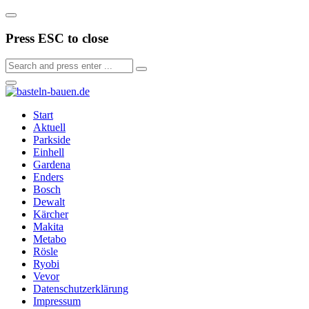
Press ESC to close
Start
Aktuell
Parkside
Einhell
Gardena
Enders
Bosch
Dewalt
Kärcher
Makita
Metabo
Rösle
Ryobi
Vevor
Datenschutzerklärung
Impressum