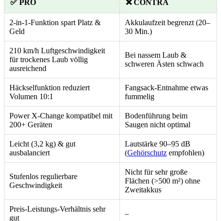
✅ PRO
❌ CONTRA
2-in-1-Funktion spart Platz &
Akkulaufzeit begrenzt (20–
Geld
30 Min.)
210 km/h Luftgeschwindigkeit
Bei nassem Laub &
für trockenes Laub völlig
schweren Ästen schwach
ausreichend
Häckselfunktion reduziert
Fangsack-Entnahme etwas
Volumen 10:1
fummelig
Power X-Change kompatibel mit
Bodenführung beim
200+ Geräten
Saugen nicht optimal
Leicht (3,2 kg) & gut
Lautstärke 90–95 dB
ausbalanciert
(
Gehörschutz
empfohlen)
Nicht für sehr große
Stufenlos regulierbare
Flächen (>500 m²) ohne
Geschwindigkeit
Zweitakkus
Preis-Leistungs-Verhältnis sehr
–
gut