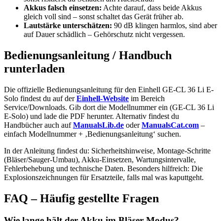
Akkus falsch einsetzen:
Achte darauf, dass beide Akkus
gleich voll sind – sonst schaltet das Gerät früher ab.
Lautstärke unterschätzen:
90 dB klingen harmlos, sind aber
auf Dauer schädlich – Gehörschutz nicht vergessen.
Bedienungsanleitung / Handbuch
runterladen
Die offizielle Bedienungsanleitung für den Einhell GE-CL 36 Li E-
Solo findest du auf der
Einhell-Website
im Bereich
Service/Downloads. Gib dort die Modellnummer ein (GE-CL 36 Li
E-Solo) und lade die PDF herunter. Alternativ findest du
Handbücher auch auf
ManualsLib.de
oder
ManualsCat.com
–
einfach Modellnummer + ‚Bedienungsanleitung‘ suchen.
In der Anleitung findest du: Sicherheitshinweise, Montage-Schritte
(Bläser/Sauger-Umbau), Akku-Einsetzen, Wartungsintervalle,
Fehlerbehebung und technische Daten. Besonders hilfreich: Die
Explosionszeichnungen für Ersatzteile, falls mal was kaputtgeht.
FAQ – Häufig gestellte Fragen
Wie lange hält der Akku im Bläser-Modus?