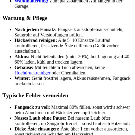
Wandhalterung:
Zum platzsparenden Aufhängen in der
Garage.
Wartung & Pflege
Nach jedem Einsatz:
Fangsack ausklopfen/ausschütteln,
Saugrohr auf Verstopfungen prüfen.
Häckselrad reinigen:
Alle 5–10 Einsätze Laufrad
kontrollieren, festsitzende Äste entfernen (Gerät vorher
ausschalten!).
Akkus:
Nicht tiefentladen (unter 20%), bei Lagerung auf 40–
60% laden, kühl und trocken lagern.
Gehäuse:
Mit feuchtem Tuch abwischen, keine
Hochdruckreiniger
oder Chemikalien.
Winter:
Gerät frostfrei lagern, Akkus rausnehmen, Fangsack
trocknen lassen.
Typische Fehler vermeiden
Fangsack zu voll:
Maximal 80% füllen, sonst wird’s schwer
beim Abnehmen und Häcksler verstopft leichter.
Nasses Laub ohne Pause:
Bei nassem Laub öfter
kontrollieren, ob Saugrohr frei ist – sonst baut sich Hitze auf.
Dicke Äste einsaugen:
Äste über 1 cm vorher aussortieren,
sonst riskierst du Schäden am Häckselrad.