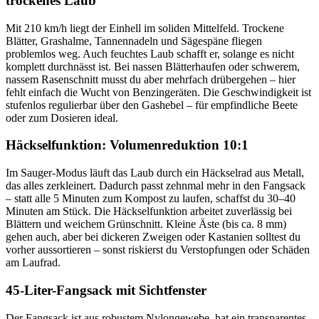
trockenes Laub
Mit 210 km/h liegt der Einhell im soliden Mittelfeld. Trockene
Blätter, Grashalme, Tannennadeln und Sägespäne fliegen
problemlos weg. Auch feuchtes Laub schafft er, solange es nicht
komplett durchnässt ist. Bei nassen Blätterhaufen oder schwerem,
nassem Rasenschnitt musst du aber mehrfach drübergehen – hier
fehlt einfach die Wucht von Benzingeräten. Die Geschwindigkeit ist
stufenlos regulierbar über den Gashebel – für empfindliche Beete
oder zum Dosieren ideal.
Häckselfunktion: Volumenreduktion 10:1
Im Sauger-Modus läuft das Laub durch ein Häckselrad aus Metall,
das alles zerkleinert. Dadurch passt zehnmal mehr in den Fangsack
– statt alle 5 Minuten zum Kompost zu laufen, schaffst du 30–40
Minuten am Stück. Die Häckselfunktion arbeitet zuverlässig bei
Blättern und weichem Grünschnitt. Kleine Äste (bis ca. 8 mm)
gehen auch, aber bei dickeren Zweigen oder Kastanien solltest du
vorher aussortieren – sonst riskierst du Verstopfungen oder Schäden
am Laufrad.
45-Liter-Fangsack mit Sichtfenster
Der Fangsack ist aus robustem Nylongewebe, hat ein transparentes