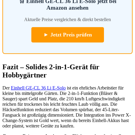
🛒 Einhell GE-CL 36 Li E-Solo jetzt bei
Amazon ansehen
Aktuelle Preise vergleichen & direkt bestellen
► Jetzt Preis prüfen
Fazit – Solides 2-in-1-Gerät für
Hobbygärtner
Der
Einhell GE-CL 36 Li E-Solo
ist ein ehrliches Arbeitstier für
kleine bis mittelgroße Gärten. Die 2-in-1-Funktion (Bläser &
Sauger) spart Geld und Platz, die 210 km/h Luftgeschwindigkeit
reichen für trockenes bis leicht feuchtes Laub völlig aus. Die
Häckselfunktion reduziert das Volumen spürbar, der 45-Liter-
Fangsack ist großzügig dimensioniert. Die Integration ins Power X-
Change-System ist Gold wert, wenn du bereits Einhell-Akkus hast
oder planst, weitere Geräte zu kaufen.