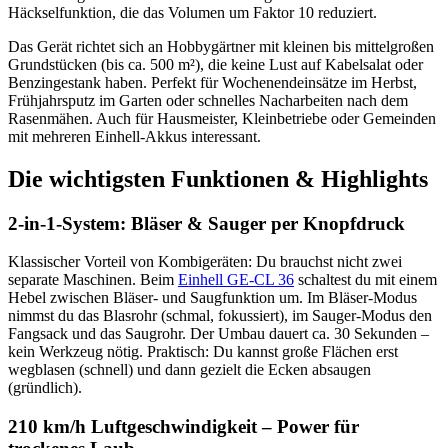
Häckselfunktion, die das Volumen um Faktor 10 reduziert.
Das Gerät richtet sich an Hobbygärtner mit kleinen bis mittelgroßen
Grundstücken (bis ca. 500 m²), die keine Lust auf Kabelsalat oder
Benzingestank haben. Perfekt für Wochenendeinsätze im Herbst,
Frühjahrsputz im Garten oder schnelles Nacharbeiten nach dem
Rasenmähen. Auch für Hausmeister, Kleinbetriebe oder Gemeinden
mit mehreren Einhell-Akkus interessant.
Die wichtigsten Funktionen & Highlights
2-in-1-System: Bläser & Sauger per Knopfdruck
Klassischer Vorteil von Kombigeräten: Du brauchst nicht zwei
separate Maschinen. Beim
Einhell GE-CL 36
schaltest du mit einem
Hebel zwischen Bläser- und Saugfunktion um. Im Bläser-Modus
nimmst du das Blasrohr (schmal, fokussiert), im Sauger-Modus den
Fangsack und das Saugrohr. Der Umbau dauert ca. 30 Sekunden –
kein Werkzeug nötig. Praktisch: Du kannst große Flächen erst
wegblasen (schnell) und dann gezielt die Ecken absaugen
(gründlich).
210 km/h Luftgeschwindigkeit – Power für