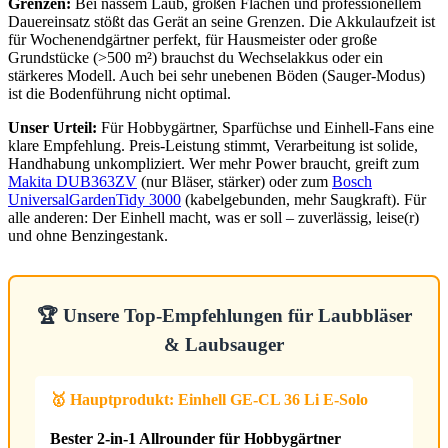
Grenzen:
Bei nassem Laub, großen Flächen und professionellem
Dauereinsatz stößt das Gerät an seine Grenzen. Die Akkulaufzeit ist
für Wochenendgärtner perfekt, für Hausmeister oder große
Grundstücke (>500 m²) brauchst du Wechselakkus oder ein
stärkeres Modell. Auch bei sehr unebenen Böden (Sauger-Modus)
ist die Bodenführung nicht optimal.
Unser Urteil:
Für Hobbygärtner, Sparfüchse und Einhell-Fans eine
klare Empfehlung. Preis-Leistung stimmt, Verarbeitung ist solide,
Handhabung unkompliziert. Wer mehr Power braucht, greift zum
Makita DUB363ZV
(nur Bläser, stärker) oder zum
Bosch
UniversalGardenTidy 3000
(kabelgebunden, mehr Saugkraft). Für
alle anderen: Der Einhell macht, was er soll – zuverlässig, leise(r)
und ohne Benzingestank.
🏆 Unsere Top-Empfehlungen für Laubbläser
& Laubsauger
🥇 Hauptprodukt: Einhell GE-CL 36 Li E-Solo
Bester 2-in-1 Allrounder für Hobbygärtner