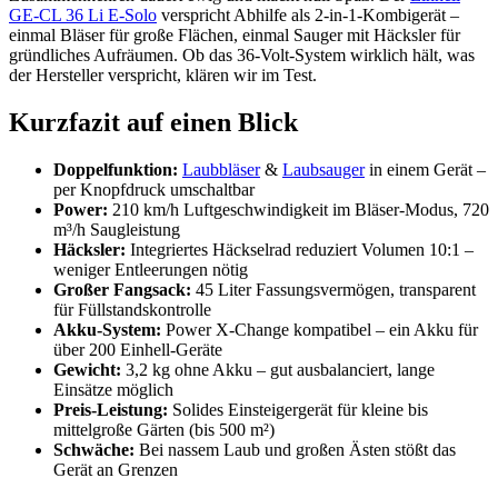
GE-CL 36 Li E-Solo
verspricht Abhilfe als 2-in-1-Kombigerät –
einmal Bläser für große Flächen, einmal Sauger mit Häcksler für
gründliches Aufräumen. Ob das 36-Volt-System wirklich hält, was
der Hersteller verspricht, klären wir im Test.
Kurzfazit auf einen Blick
Doppelfunktion:
Laubbläser
&
Laubsauger
in einem Gerät –
per Knopfdruck umschaltbar
Power:
210 km/h Luftgeschwindigkeit im Bläser-Modus, 720
m³/h Saugleistung
Häcksler:
Integriertes Häckselrad reduziert Volumen 10:1 –
weniger Entleerungen nötig
Großer Fangsack:
45 Liter Fassungsvermögen, transparent
für Füllstandskontrolle
Akku-System:
Power X-Change kompatibel – ein Akku für
über 200 Einhell-Geräte
Gewicht:
3,2 kg ohne Akku – gut ausbalanciert, lange
Einsätze möglich
Preis-Leistung:
Solides Einsteigergerät für kleine bis
mittelgroße Gärten (bis 500 m²)
Schwäche:
Bei nassem Laub und großen Ästen stößt das
Gerät an Grenzen