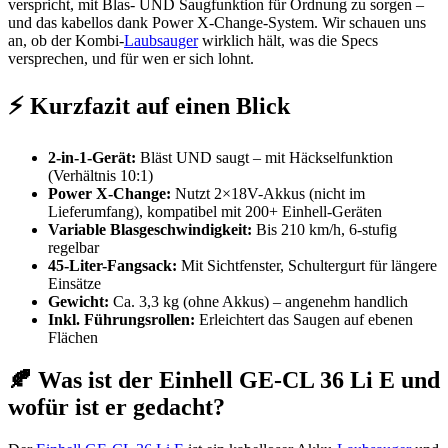
verspricht, mit Blas- UND Saugfunktion für Ordnung zu sorgen –
und das kabellos dank Power X-Change-System. Wir schauen uns
an, ob der Kombi-
Laubsauger
wirklich hält, was die Specs
versprechen, und für wen er sich lohnt.
⚡ Kurzfazit auf einen Blick
2-in-1-Gerät:
Bläst UND saugt – mit Häckselfunktion
(Verhältnis 10:1)
Power X-Change:
Nutzt 2×18V-Akkus (nicht im
Lieferumfang), kompatibel mit 200+ Einhell-Geräten
Variable Blasgeschwindigkeit:
Bis 210 km/h, 6-stufig
regelbar
45-Liter-Fangsack:
Mit Sichtfenster, Schultergurt für längere
Einsätze
Gewicht:
Ca. 3,3 kg (ohne Akkus) – angenehm handlich
Inkl. Führungsrollen:
Erleichtert das Saugen auf ebenen
Flächen
🍂 Was ist der Einhell GE-CL 36 Li E und
wofür ist er gedacht?