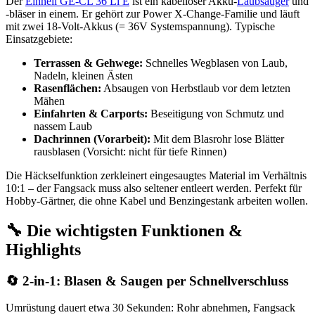
Der
Einhell GE-CL 36 Li E
ist ein kabelloser Akku-
Laubsauger
und
-bläser in einem. Er gehört zur Power X-Change-Familie und läuft
mit zwei 18-Volt-Akkus (= 36V Systemspannung). Typische
Einsatzgebiete:
Terrassen & Gehwege:
Schnelles Wegblasen von Laub,
Nadeln, kleinen Ästen
Rasenflächen:
Absaugen von Herbstlaub vor dem letzten
Mähen
Einfahrten & Carports:
Beseitigung von Schmutz und
nassem Laub
Dachrinnen (Vorarbeit):
Mit dem Blasrohr lose Blätter
rausblasen (Vorsicht: nicht für tiefe Rinnen)
Die Häckselfunktion zerkleinert eingesaugtes Material im Verhältnis
10:1 – der Fangsack muss also seltener entleert werden. Perfekt für
Hobby-Gärtner, die ohne Kabel und Benzingestank arbeiten wollen.
🔧 Die wichtigsten Funktionen &
Highlights
🔄 2-in-1: Blasen & Saugen per Schnellverschluss
Umrüstung dauert etwa 30 Sekunden: Rohr abnehmen, Fangsack