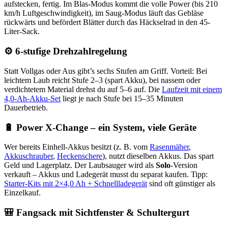
aufstecken, fertig. Im Blas-Modus kommt die volle Power (bis 210
km/h Luftgeschwindigkeit), im Saug-Modus läuft das Gebläse
rückwärts und befördert Blätter durch das Häckselrad in den 45-
Liter-Sack.
⚙️ 6-stufige Drehzahlregelung
Statt Vollgas oder Aus gibt’s sechs Stufen am Griff. Vorteil: Bei
leichtem Laub reicht Stufe 2–3 (spart Akku), bei nassem oder
verdichtetem Material drehst du auf 5–6 auf. Die
Laufzeit mit einem
4,0-Ah-Akku-Set
liegt je nach Stufe bei 15–35 Minuten
Dauerbetrieb.
🔋 Power X-Change – ein System, viele Geräte
Wer bereits Einhell-Akkus besitzt (z. B. vom
Rasenmäher
,
Akkuschrauber
,
Heckenschere
), nutzt dieselben Akkus. Das spart
Geld und Lagerplatz. Der Laubsauger wird als
Solo
-Version
verkauft – Akkus und Ladegerät musst du separat kaufen. Tipp:
Starter-Kits mit 2×4,0 Ah + Schnellladegerät
sind oft günstiger als
Einzelkauf.
🎒 Fangsack mit Sichtfenster & Schultergurt