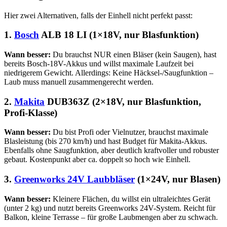
Hier zwei Alternativen, falls der Einhell nicht perfekt passt:
1.
Bosch
ALB 18 LI (1×18V, nur Blasfunktion)
Wann besser:
Du brauchst NUR einen Bläser (kein Saugen), hast
bereits Bosch-18V-Akkus und willst maximale Laufzeit bei
niedrigerem Gewicht. Allerdings: Keine Häcksel-/Saugfunktion –
Laub muss manuell zusammengerecht werden.
2.
Makita
DUB363Z (2×18V, nur Blasfunktion,
Profi-Klasse)
Wann besser:
Du bist Profi oder Vielnutzer, brauchst maximale
Blasleistung (bis 270 km/h) und hast Budget für Makita-Akkus.
Ebenfalls ohne Saugfunktion, aber deutlich kraftvoller und robuster
gebaut. Kostenpunkt aber ca. doppelt so hoch wie Einhell.
3.
Greenworks 24V
Laubbläser
(1×24V, nur Blasen)
Wann besser:
Kleinere Flächen, du willst ein ultraleichtes Gerät
(unter 2 kg) und nutzt bereits Greenworks 24V-System. Reicht für
Balkon, kleine Terrasse – für große Laubmengen aber zu schwach.