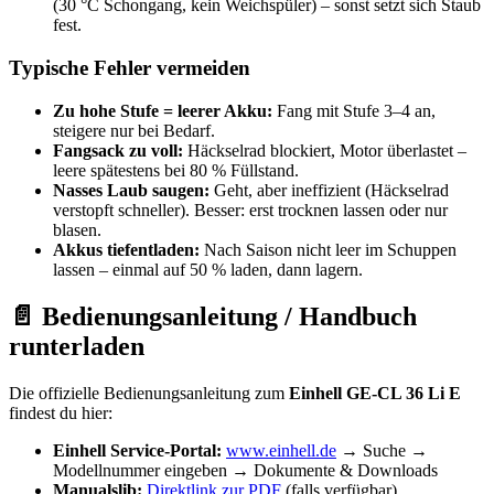
(30 °C Schongang, kein Weichspüler) – sonst setzt sich Staub
fest.
Typische Fehler vermeiden
Zu hohe Stufe = leerer Akku:
Fang mit Stufe 3–4 an,
steigere nur bei Bedarf.
Fangsack zu voll:
Häckselrad blockiert, Motor überlastet –
leere spätestens bei 80 % Füllstand.
Nasses Laub saugen:
Geht, aber ineffizient (Häckselrad
verstopft schneller). Besser: erst trocknen lassen oder nur
blasen.
Akkus tiefentladen:
Nach Saison nicht leer im Schuppen
lassen – einmal auf 50 % laden, dann lagern.
📄 Bedienungsanleitung / Handbuch
runterladen
Die offizielle Bedienungsanleitung zum
Einhell GE-CL 36 Li E
findest du hier:
Einhell Service-Portal:
www.einhell.de
→ Suche →
Modellnummer eingeben → Dokumente & Downloads
Manualslib:
Direktlink zur PDF
(falls verfügbar)