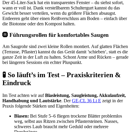
Der 45-Liter-Sack hat ein transparentes Fenster – du siehst sofort,
wann er voll ist. Dank verstellbarem Schultergurt kannst du das
Gewicht besser verteilen, wenn du größere Flächen absaugst.
Entleeren geht über einen Reißverschluss am Boden – einfach über
die Biotonne oder den Kompost halten.
🛞 Führungsrollen für komfortables Saugen
Am Saugrohr sind zwei kleine Rollen montiert. Auf glatten Flächen
(Terrasse, Pflaster) kannst du das Gerät damit ’schieben‘, statt es die
ganze Zeit in der Luft zu halten. Schont Arme und Rücken – gerade
bei längeren Sessions ein echter Pluspunkt.
🧪 So läuft’s im Test – Praxiskriterien &
Eindruck
Im Test achten wir auf
Blasleistung, Saugleistung, Akkulaufzeit,
Handhabung und Lautstärke
. Der
GE-CL 36 Li E
zeigt in der
Praxis folgende Stärken und Eigenheiten:
Blasen:
Bei Stufe 5–6 fliegen trockene Blätter problemlos
weg, selbst aus Ritzen zwischen Pflastersteinen. Nasses,
schweres Laub braucht mehr Geduld oder mehrere
Durchgänge.