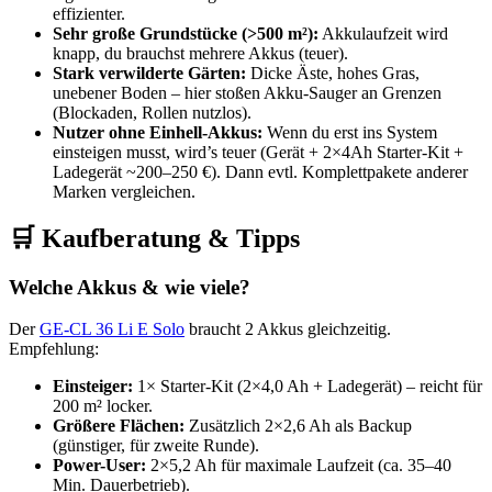
effizienter.
Sehr große Grundstücke (>500 m²):
Akkulaufzeit wird
knapp, du brauchst mehrere Akkus (teuer).
Stark verwilderte Gärten:
Dicke Äste, hohes Gras,
unebener Boden – hier stoßen Akku-Sauger an Grenzen
(Blockaden, Rollen nutzlos).
Nutzer ohne Einhell-Akkus:
Wenn du erst ins System
einsteigen musst, wird’s teuer (Gerät + 2×4Ah Starter-Kit +
Ladegerät ~200–250 €). Dann evtl. Komplettpakete anderer
Marken vergleichen.
🛒 Kaufberatung & Tipps
Welche Akkus & wie viele?
Der
GE-CL 36 Li E Solo
braucht 2 Akkus gleichzeitig.
Empfehlung:
Einsteiger:
1× Starter-Kit (2×4,0 Ah + Ladegerät) – reicht für
200 m² locker.
Größere Flächen:
Zusätzlich 2×2,6 Ah als Backup
(günstiger, für zweite Runde).
Power-User:
2×5,2 Ah für maximale Laufzeit (ca. 35–40
Min. Dauerbetrieb).