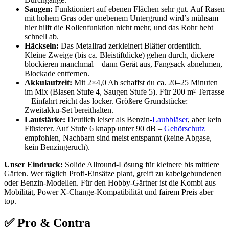
Saugen:
Funktioniert auf ebenen Flächen sehr gut. Auf Rasen
mit hohem Gras oder unebenem Untergrund wird’s mühsam –
hier hilft die Rollenfunktion nicht mehr, und das Rohr hebt
schnell ab.
Häckseln:
Das Metallrad zerkleinert Blätter ordentlich.
Kleine Zweige (bis ca. Bleistiftdicke) gehen durch, dickere
blockieren manchmal – dann Gerät aus, Fangsack abnehmen,
Blockade entfernen.
Akkulaufzeit:
Mit 2×4,0 Ah schaffst du ca. 20–25 Minuten
im Mix (Blasen Stufe 4, Saugen Stufe 5). Für 200 m² Terrasse
+ Einfahrt reicht das locker. Größere Grundstücke:
Zweitakku-Set bereithalten.
Lautstärke:
Deutlich leiser als Benzin-
Laubbläser
, aber kein
Flüsterer. Auf Stufe 6 knapp unter 90 dB –
Gehörschutz
empfohlen, Nachbarn sind meist entspannt (keine Abgase,
kein Benzingeruch).
Unser Eindruck:
Solide Allround-Lösung für kleinere bis mittlere
Gärten. Wer täglich Profi-Einsätze plant, greift zu kabelgebundenen
oder Benzin-Modellen. Für den Hobby-Gärtner ist die Kombi aus
Mobilität, Power X-Change-Kompatibilität und fairem Preis aber
top.
✅ Pro & Contra