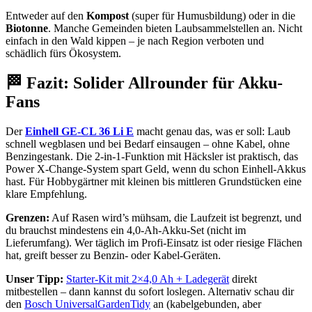
Entweder auf den
Kompost
(super für Humusbildung) oder in die
Biotonne
. Manche Gemeinden bieten Laubsammelstellen an. Nicht
einfach in den Wald kippen – je nach Region verboten und
schädlich fürs Ökosystem.
🏁 Fazit: Solider Allrounder für Akku-
Fans
Der
Einhell GE-CL 36 Li E
macht genau das, was er soll: Laub
schnell wegblasen und bei Bedarf einsaugen – ohne Kabel, ohne
Benzingestank. Die 2-in-1-Funktion mit Häcksler ist praktisch, das
Power X-Change-System spart Geld, wenn du schon Einhell-Akkus
hast. Für Hobbygärtner mit kleinen bis mittleren Grundstücken eine
klare Empfehlung.
Grenzen:
Auf Rasen wird’s mühsam, die Laufzeit ist begrenzt, und
du brauchst mindestens ein 4,0-Ah-Akku-Set (nicht im
Lieferumfang). Wer täglich im Profi-Einsatz ist oder riesige Flächen
hat, greift besser zu Benzin- oder Kabel-Geräten.
Unser Tipp:
Starter-Kit mit 2×4,0 Ah + Ladegerät
direkt
mitbestellen – dann kannst du sofort loslegen. Alternativ schau dir
den
Bosch UniversalGardenTidy
an (kabelgebunden, aber