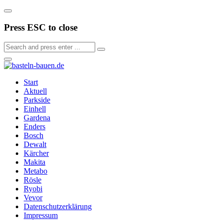
Press ESC to close
Start
Aktuell
Parkside
Einhell
Gardena
Enders
Bosch
Dewalt
Kärcher
Makita
Metabo
Rösle
Ryobi
Vevor
Datenschutzerklärung
Impressum