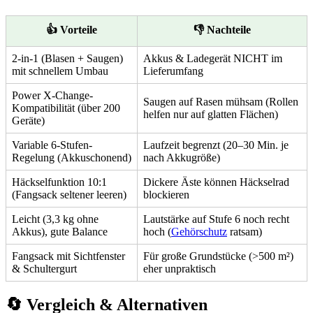
👍 Vorteile
👎 Nachteile
2-in-1 (Blasen + Saugen)
Akkus & Ladegerät NICHT im
mit schnellem Umbau
Lieferumfang
Power X-Change-
Saugen auf Rasen mühsam (Rollen
Kompatibilität (über 200
helfen nur auf glatten Flächen)
Geräte)
Variable 6-Stufen-
Laufzeit begrenzt (20–30 Min. je
Regelung (Akkuschonend)
nach Akkugröße)
Häckselfunktion 10:1
Dickere Äste können Häckselrad
(Fangsack seltener leeren)
blockieren
Leicht (3,3 kg ohne
Lautstärke auf Stufe 6 noch recht
Akkus), gute Balance
hoch (
Gehörschutz
ratsam)
Fangsack mit Sichtfenster
Für große Grundstücke (>500 m²)
& Schultergurt
eher unpraktisch
🔄 Vergleich & Alternativen