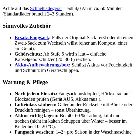
Achte auf das
Schnellladegerät
– lädt 4,0 Ah in ca. 60 Minuten
(Standardlader braucht 2–3 Stunden).
Sinnvolles Zubehör
Ersatz-Fangsack
:
Falls der Original-Sack reißt oder du einen
Zweit-Sack zum Wechseln willst (einer am Kompost, einer
am Gerät).
Gehörschutz:
Ab Stufe 5 wird’s laut – einfache
Kapselgehörschützer (20–30 €) reichen.
Akku-Aufbewahrungsbox
:
Schützt Akkus vor Feuchtigkeit
und Schmutz im Geräteschuppen.
Wartung & Pflege
Nach jedem Einsatz:
Fangsack ausklopfen, Häckselrad auf
Blockaden prüfen (Gerät AUS, Akkus raus!).
Lufteinlass säubern:
Gitter an der Rückseite mit Bürste oder
Druckluft reinigen – sonst Überhitzung.
Akkus richtig lagern:
Bei 40–60 % Ladung, kühl und
trocken (nicht im kalten Schuppen über Winter – besser im
Keller bei 10–20 °C).
Fangsack waschen:
1–2× pro Saison in der Waschmaschine