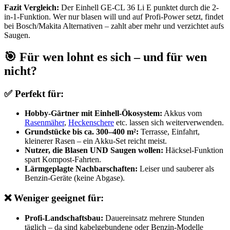
Fazit Vergleich:
Der Einhell GE-CL 36 Li E punktet durch die 2-
in-1-Funktion. Wer nur blasen will und auf Profi-Power setzt, findet
bei Bosch/Makita Alternativen – zahlt aber mehr und verzichtet aufs
Saugen.
🎯 Für wen lohnt es sich – und für wen
nicht?
✅ Perfekt für:
Hobby-Gärtner mit Einhell-Ökosystem:
Akkus vom
Rasenmäher
,
Heckenschere
etc. lassen sich weiterverwenden.
Grundstücke bis ca. 300–400 m²:
Terrasse, Einfahrt,
kleinerer Rasen – ein Akku-Set reicht meist.
Nutzer, die Blasen UND Saugen wollen:
Häcksel-Funktion
spart Kompost-Fahrten.
Lärmgeplagte Nachbarschaften:
Leiser und sauberer als
Benzin-Geräte (keine Abgase).
❌ Weniger geeignet für:
Profi-Landschaftsbau:
Dauereinsatz mehrere Stunden
täglich – da sind kabelgebundene oder Benzin-Modelle