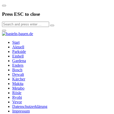
Press ESC to close
Start
Aktuell
Parkside
Einhell
Gardena
Enders
Bosch
Dewalt
Kärcher
Makita
Metabo
Rösle
Ryobi
Vevor
Datenschutzerklärung
Impressum