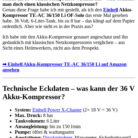
man doch einen klassischen Netzkompressor?
Genau diese Frage habe ich mir gestellt, als ich den
Einhell
Akku-
Kompressor TE-AC 36/150 Li OF-Solo
das erste Mal gesehen
habe. 36 Volt, 6-Liter-Tank, bis zu 8 bar – das klingt auf dem Papier
ordentlich. Aber wie sieht es in der Praxis aus?
Ich habe mir den Akku-Kompressor genauer angeschaut und ihn
gedanklich mit klassischen Netzkompressoren verglichen – aus
Sicht eines Heimwerkers, nicht aus dem Prospekt.
➡ Einhell Akku-Kompressor TE-AC 36/150 Li auf Amazon
ansehen
Technische Eckdaten – was kann der 36 V
Akku-Kompressor?
System:
Einhell Power X-Change
(2× 18 V = 36 V)
Max. Druck:
8 bar
Tankvolumen:
6 Liter
Ansaugleistung:
bis zu 150 l/min
Pumpe:
ölfrei & wartungsarm
Ausstattung:
Druckminderer
, Manometer, Sicherheitsventil