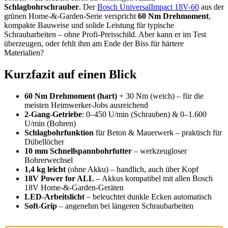
Schlagbohrschrauber
. Der
Bosch UniversalImpact 18V-60
aus der
grünen Home-&-Garden-Serie verspricht
60 Nm Drehmoment
,
kompakte Bauweise und solide Leistung für typische
Schraubarbeiten – ohne Profi-Preisschild. Aber kann er im Test
überzeugen, oder fehlt ihm am Ende der Biss für härtere
Materialien?
Kurzfazit auf einen Blick
60 Nm Drehmoment (hart)
+ 30 Nm (weich) – für die
meisten Heimwerker-Jobs ausreichend
2-Gang-Getriebe
: 0–450 U/min (Schrauben) & 0–1.600
U/min (Bohren)
Schlagbohrfunktion
für Beton & Mauerwerk – praktisch für
Dübellöcher
10 mm Schnellspannbohrfutter
– werkzeugloser
Bohrerwechsel
1,4 kg leicht
(ohne Akku) – handlich, auch über Kopf
18V Power for ALL
– Akkus kompatibel mit allen Bosch
18V Home-&-Garden-Geräten
LED-Arbeitslicht
– beleuchtet dunkle Ecken automatisch
Soft-Grip
– angenehm bei längeren Schraubarbeiten