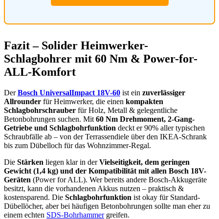
Fazit – Solider Heimwerker-
Schlagbohrer mit 60 Nm & Power-for-
ALL-Komfort
Der
Bosch UniversalImpact 18V-60
ist ein
zuverlässiger
Allrounder
für Heimwerker, die einen
kompakten
Schlagbohrschrauber
für Holz, Metall & gelegentliche
Betonbohrungen suchen. Mit
60 Nm Drehmoment, 2-Gang-
Getriebe und Schlagbohrfunktion
deckt er 90% aller typischen
Schraubfälle ab – von der Terrassendiele über den IKEA-Schrank
bis zum Dübelloch für das Wohnzimmer-Regal.
Die
Stärken
liegen klar in der
Vielseitigkeit, dem geringen
Gewicht (1,4 kg) und der Kompatibilität mit allen Bosch 18V-
Geräten
(Power for ALL). Wer bereits andere Bosch-Akkugeräte
besitzt, kann die vorhandenen Akkus nutzen – praktisch &
kostensparend. Die
Schlagbohrfunktion
ist okay für Standard-
Dübellöcher, aber bei häufigen Betonbohrungen sollte man eher zu
einem echten
SDS-Bohrhammer
greifen.