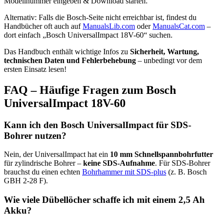
Modellnummer eingeben & Download starten.
Alternativ: Falls die Bosch-Seite nicht erreichbar ist, findest du
Handbücher oft auch auf
ManualsLib.com
oder
ManualsCat.com
–
dort einfach „Bosch UniversalImpact 18V-60“ suchen.
Das Handbuch enthält wichtige Infos zu
Sicherheit, Wartung,
technischen Daten und Fehlerbehebung
– unbedingt vor dem
ersten Einsatz lesen!
FAQ – Häufige Fragen zum Bosch
UniversalImpact 18V-60
Kann ich den Bosch UniversalImpact für SDS-
Bohrer nutzen?
Nein, der UniversalImpact hat ein
10 mm Schnellspannbohrfutter
für zylindrische Bohrer –
keine SDS-Aufnahme
. Für SDS-Bohrer
brauchst du einen echten
Bohrhammer mit SDS-plus
(z. B. Bosch
GBH 2-28 F).
Wie viele Dübellöcher schaffe ich mit einem 2,5 Ah
Akku?