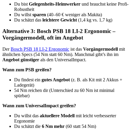
Du bist
Gelegenheits-Heimwerker
und brauchst keine Profi-
Robustheit
Du willst
sparen
(40–60 € weniger als Makita)
Du schätzt das
leichtere Gewicht
(1,4 kg vs. 1,7 kg)
Alternative 3: Bosch PSB 18 LI-2 Ergonomic –
Vorgängermodell, oft im Angebot
Der
Bosch PSB 18 LI-2 Ergonomic
ist das
Vorgängermodell
mit
ähnlichen Specs (54 Nm statt 60 Nm). Manchmal gibt’s ihn im
Angebot günstiger
als den UniversalImpact.
Wann zum PSB greifen?
Du findest ein
gutes Angebot
(z. B. als Kit mit 2 Akkus +
Ladegerät)
54 Nm reichen dir (Unterschied zu 60 Nm ist minimal
spürbar)
Wann zum UniversalImpact greifen?
Du willst das
aktuellere Modell
mit leicht verbesserter
Ergonomie
Du schätzt die
6 Nm mehr
(60 statt 54 Nm)