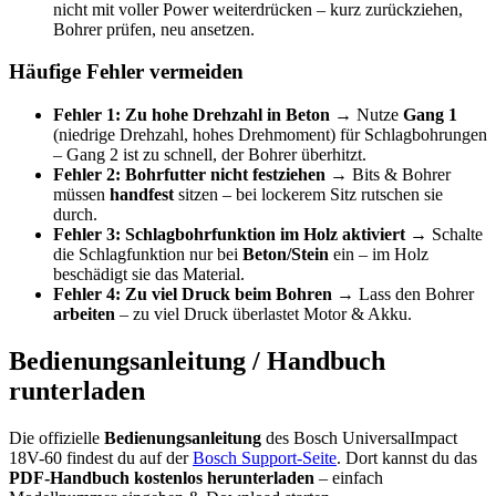
nicht mit voller Power weiterdrücken – kurz zurückziehen,
Bohrer prüfen, neu ansetzen.
Häufige Fehler vermeiden
Fehler 1: Zu hohe Drehzahl in Beton
→ Nutze
Gang 1
(niedrige Drehzahl, hohes Drehmoment) für Schlagbohrungen
– Gang 2 ist zu schnell, der Bohrer überhitzt.
Fehler 2: Bohrfutter nicht festziehen
→ Bits & Bohrer
müssen
handfest
sitzen – bei lockerem Sitz rutschen sie
durch.
Fehler 3: Schlagbohrfunktion im Holz aktiviert
→ Schalte
die Schlagfunktion nur bei
Beton/Stein
ein – im Holz
beschädigt sie das Material.
Fehler 4: Zu viel Druck beim Bohren
→ Lass den Bohrer
arbeiten
– zu viel Druck überlastet Motor & Akku.
Bedienungsanleitung / Handbuch
runterladen
Die offizielle
Bedienungsanleitung
des Bosch UniversalImpact
18V-60 findest du auf der
Bosch Support-Seite
. Dort kannst du das
PDF-Handbuch kostenlos herunterladen
– einfach