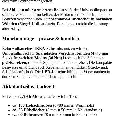
eher zum Bohrhammer greifen.
Bei
Altbeton oder armiertem Beton
stößt der UniversalImpact an
seine Grenzen – hier ruckelt er, der Motor überhitzt leicht, und die
Bohrzeit verdoppelt sich. Für
Standard-Dübellöcher in normalen
Wänden
(Ziegel, Kalksandstein, Porenbeton) reicht die Leistung
aber völlig.
Möbelmontage – präzise & handlich
Beim Aufbau eines
IKEA-Schranks
nutzen wir den
UniversalImpact für
Spanplatten-Verschraubungen
(4×40 mm
Spax). Im
weichen Modus (30 Nm)
lassen sich die Schrauben
präzise setzen
, ohne die Spanplatten zu überdrehen. Die kompakte
Bauweise ermöglicht auch Arbeiten in engen Ecken (Rückwand,
Schubladenfächer). Die
LED-Leuchte
hilft beim Verschrauben in
dunklen Schrank-Innenbereichen – praktisch!
Akkulaufzeit & Ladezeit
Mit einem
2,5 Ah Akku
schaffen wir im Test:
ca. 180 Holzschrauben
(6×80 mm in Weichholz)
ca. 35 Dübellöcher
(8 mm × 50 mm in Kalksandstein)
ca. 60 Bohrungen
(8 mm × 30 mm in Fichtenholz)