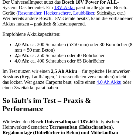
Der UniversalImpact nutzt das
Bosch 18V Power for ALL
-
System. Das bedeutet: Ein
18V-Akku
passt in alle grünen Bosch-
Geräte (
Rasenmäher
,
Heckenschere
,
Laubbläser
, Stichsäge, etc.).
Wer bereits andere Bosch-18V-Geräte besitzt, kann die vorhandenen
Akkus nutzen – praktisch & kostensparend.
Empfohlene Akkukapazitäten:
2,0 Ah
: ca. 200 Schrauben (5×50 mm) oder 30 Bohrlöcher (8
mm × 50 mm Beton)
2,5 Ah
: ca. 250 Schrauben oder 40 Bohrlöcher
4,0 Ah
: ca. 400 Schrauben oder 65 Bohrlöcher
Im Test nutzen wir einen
2,5 Ah Akku
– für typische Heimwerker-
Sessions (Regal aufhängen, Terrassendielen verschrauben) reicht
das locker. Wer ganze Carports baut, sollte einen
4,0 Ah Akku
oder
einen Zweitakku parat haben.
So läuft’s im Test – Praxis &
Performance
Wir testen den
Bosch UniversalImpact 18V-60
in typischen
Heimwerker-Szenarien:
Terrassenbau (Holzschrauben),
Regalmontage (Dübellöcher in Beton) und Möbelaufbau