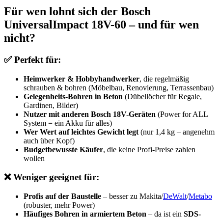
Für wen lohnt sich der Bosch
UniversalImpact 18V-60 – und für wen
nicht?
✅ Perfekt für:
Heimwerker & Hobbyhandwerker
, die regelmäßig
schrauben & bohren (Möbelbau, Renovierung, Terrassenbau)
Gelegenheits-Bohren in Beton
(Dübellöcher für Regale,
Gardinen, Bilder)
Nutzer mit anderen Bosch 18V-Geräten
(Power for ALL
System = ein Akku für alles)
Wer Wert auf leichtes Gewicht legt
(nur 1,4 kg – angenehm
auch über Kopf)
Budgetbewusste Käufer
, die keine Profi-Preise zahlen
wollen
❌ Weniger geeignet für:
Profis auf der Baustelle
– besser zu Makita/
DeWalt
/
Metabo
(robuster, mehr Power)
Häufiges Bohren in armiertem Beton
– da ist ein
SDS-