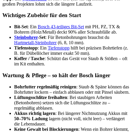
großen Projekten lohnt sich die längere Laufzeit.
Wichtiges Zubehör für den Start
Bit-Set
: Ein
Bosch 43-teiliges Bit-Set
mit PH, PZ, TX &
Bohrern (Holz/Metall) deckt 90% aller Schraubfälle ab.
Steinbohrer
-Set
: Für Betonbohrungen brauchst du
Hartmetall-Steinbohrer
(6, 8, 10 mm).
Tiefenstopp
: Ein
Tiefenstopp
hilft bei präzisen Bohrtiefen (z.
B. für Dübellöcher immer exakt 50 mm).
Koffer / Tasche
: Schützt das Gerät vor Staub & Stößen – oft
im Kit enthalten.
Wartung & Pflege – so hält der Bosch länger
Bohrfutter regelmäßig reinigen
: Staub & Späne können das
Bohrfutter lockern – einfach abblasen oder mit Pinsel säubern.
Lüftungsschlitze freihalten
: Bei staubigen Arbeiten
(Betonbohren) setzen sich die Lüftungsschlitze zu –
regelmäßig abblasen.
Akkus richtig lagern
: Bei längerer Nichtnutzung Akkus mit
50–70% Ladung
lagern (nicht voll, nicht leer) – verlängert
die Lebensdauer.
Keine Gewalt bei Blockierungen
: Wenn ein Bohrer klemmt,