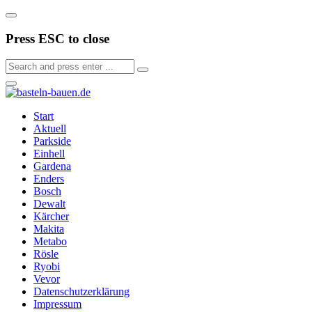
Press ESC to close
Start
Aktuell
Parkside
Einhell
Gardena
Enders
Bosch
Dewalt
Kärcher
Makita
Metabo
Rösle
Ryobi
Vevor
Datenschutzerklärung
Impressum