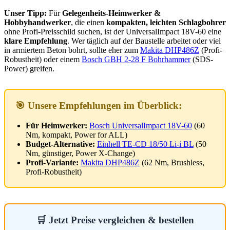
Unser Tipp:
Für
Gelegenheits-Heimwerker &
Hobbyhandwerker
, die einen
kompakten, leichten Schlagbohrer
ohne Profi-Preisschild suchen, ist der UniversalImpact 18V-60 eine
klare Empfehlung
. Wer täglich auf der Baustelle arbeitet oder viel
in armiertem Beton bohrt, sollte eher zum
Makita DHP486Z
(Profi-
Robustheit) oder einem
Bosch GBH 2-28 F Bohrhammer
(SDS-
Power) greifen.
🎯 Unsere Empfehlungen im Überblick:
Für Heimwerker:
Bosch UniversalImpact 18V-60
(60
Nm, kompakt, Power for ALL)
Budget-Alternative:
Einhell TE-CD 18/50 Li-i BL
(50
Nm, günstiger, Power X-Change)
Profi-Variante:
Makita DHP486Z
(62 Nm, Brushless,
Profi-Robustheit)
🛒 Jetzt Preise vergleichen & bestellen