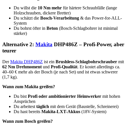
Du willst die
10 Nm mehr
für härtere Schraubfälle (lange
Holzschrauben, dickere Bretter)
Du schätzt die
Bosch-Verarbeitung
& das Power-for-ALL-
System
Du bohrst öfter in
Beton
(Bosch-Schlagbohrer ist minimal
stärker)
Alternative 2:
Makita
DHP486Z – Profi-Power, aber
teurer
Der
Makita DHP486Z
ist ein
Brushless-Schlagbohrschrauber
mit
62 Nm Drehmoment
und
Profi-Qualität
. Er kostet allerdings ca.
40–60 € mehr als der Bosch (je nach Set) und ist etwas schwerer
(1,7 kg).
Wann zum Makita greifen?
Du bist
Profi oder ambitionierter Heimwerker
mit hohen
Ansprüchen
Du arbeitest
täglich
mit dem Gerät (Baustelle, Schreinerei)
Du hast bereits
Makita-LXT-Akkus
(18V-System)
Wann zum Bosch greifen?