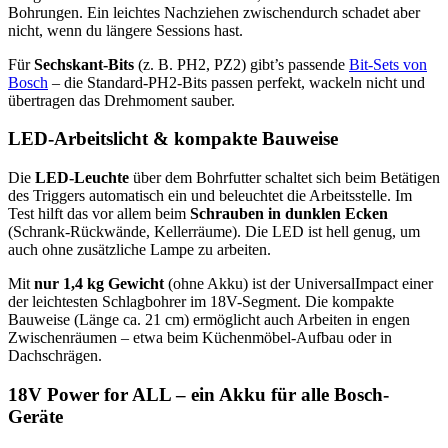
Bohrungen. Ein leichtes Nachziehen zwischendurch schadet aber
nicht, wenn du längere Sessions hast.
Für
Sechskant-Bits
(z. B. PH2, PZ2) gibt’s passende
Bit-Sets von
Bosch
– die Standard-PH2-Bits passen perfekt, wackeln nicht und
übertragen das Drehmoment sauber.
LED-Arbeitslicht & kompakte Bauweise
Die
LED-Leuchte
über dem Bohrfutter schaltet sich beim Betätigen
des Triggers automatisch ein und beleuchtet die Arbeitsstelle. Im
Test hilft das vor allem beim
Schrauben in dunklen Ecken
(Schrank-Rückwände, Kellerräume). Die LED ist hell genug, um
auch ohne zusätzliche Lampe zu arbeiten.
Mit
nur 1,4 kg Gewicht
(ohne Akku) ist der UniversalImpact einer
der leichtesten Schlagbohrer im 18V-Segment. Die kompakte
Bauweise (Länge ca. 21 cm) ermöglicht auch Arbeiten in engen
Zwischenräumen – etwa beim Küchenmöbel-Aufbau oder in
Dachschrägen.
18V Power for ALL – ein Akku für alle Bosch-
Geräte