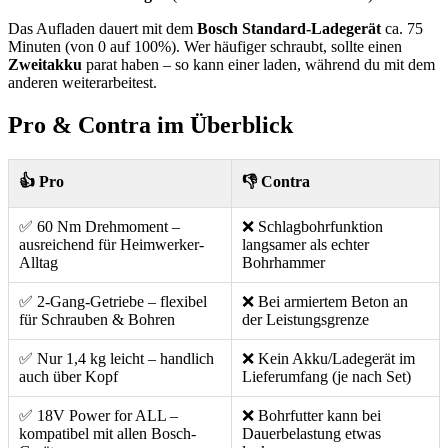
Das Aufladen dauert mit dem
Bosch Standard-Ladegerät
ca. 75
Minuten (von 0 auf 100%). Wer häufiger schraubt, sollte einen
Zweitakku
parat haben – so kann einer laden, während du mit dem
anderen weiterarbeitest.
Pro & Contra im Überblick
👍 Pro
👎 Contra
✅ 60 Nm Drehmoment –
❌ Schlagbohrfunktion
ausreichend für Heimwerker-
langsamer als echter
Alltag
Bohrhammer
✅ 2-Gang-Getriebe – flexibel
❌ Bei armiertem Beton an
für Schrauben & Bohren
der Leistungsgrenze
✅ Nur 1,4 kg leicht – handlich
❌ Kein Akku/Ladegerät im
auch über Kopf
Lieferumfang (je nach Set)
✅ 18V Power for ALL –
❌ Bohrfutter kann bei
kompatibel mit allen Bosch-
Dauerbelastung etwas