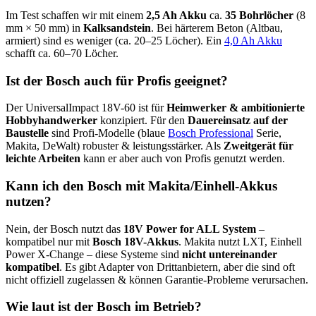
Im Test schaffen wir mit einem
2,5 Ah Akku
ca.
35 Bohrlöcher
(8
mm × 50 mm) in
Kalksandstein
. Bei härterem Beton (Altbau,
armiert) sind es weniger (ca. 20–25 Löcher). Ein
4,0 Ah Akku
schafft ca. 60–70 Löcher.
Ist der Bosch auch für Profis geeignet?
Der UniversalImpact 18V-60 ist für
Heimwerker & ambitionierte
Hobbyhandwerker
konzipiert. Für den
Dauereinsatz auf der
Baustelle
sind Profi-Modelle (blaue
Bosch Professional
Serie,
Makita, DeWalt) robuster & leistungsstärker. Als
Zweitgerät für
leichte Arbeiten
kann er aber auch von Profis genutzt werden.
Kann ich den Bosch mit Makita/Einhell-Akkus
nutzen?
Nein, der Bosch nutzt das
18V Power for ALL System
–
kompatibel nur mit
Bosch 18V-Akkus
. Makita nutzt LXT, Einhell
Power X-Change – diese Systeme sind
nicht untereinander
kompatibel
. Es gibt Adapter von Drittanbietern, aber die sind oft
nicht offiziell zugelassen & können Garantie-Probleme verursachen.
Wie laut ist der Bosch im Betrieb?