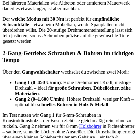
Bei härteren Materialien wie Altbeton oder armiertem Mauerwerk
dauert es etwas länger, ist aber machbar.
Der
weiche Modus mit 30 Nm
ist perfekt für
empfindliche
Schraubfälle
– etwa beim Möbelbau, wo du Spanplatten nicht
überdrehen willst. Die 20-stufige Drehmomenteinstellung lässt sich
fein justieren, sodass Schrauben präzise auf die gewünschte Tiefe
gesetzt werden.
2-Gang-Getriebe: Schrauben & Bohren im richtigen
Tempo
Über den
Gangwahlschalter
wechselst du zwischen zwei Modi:
Gang 1 (0–450 U/min)
: Hohe Drehmoment-Kraft, niedrige
Drehzahl – ideal für
große Schrauben, Dübellöcher, zähe
Materialien
.
Gang 2 (0–1.600 U/min)
: Höhere Drehzahl, weniger Kraft –
optimal für
schnelles Bohren in Holz & Metall
.
Im Test nutzen wir Gang 1 für 6-mm-Schrauben in
Konstruktionsholz – der Bosch zieht sie gleichmäßig rein, ohne zu
ruckeln. Gang 2 nehmen wir für 8-mm-
Holzbohrer
in Fichtenbretter
– saubere, schnelle Löcher ohne Ausreißer. Die Umschaltung erfolgt
über einen kleinen Schiebeschalter am Gehäuse – einfach &