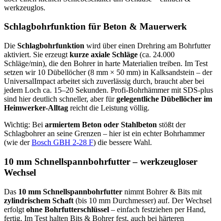
werkzeuglos.
Schlagbohrfunktion für Beton & Mauerwerk
Die
Schlagbohrfunktion
wird über einen Drehring am Bohrfutter
aktiviert. Sie erzeugt
kurze axiale Schläge
(ca. 24.000
Schläge/min), die den Bohrer in harte Materialien treiben. Im Test
setzen wir 10 Dübellöcher (8 mm × 50 mm) in Kalksandstein – der
UniversalImpact arbeitet sich zuverlässig durch, braucht aber bei
jedem Loch ca. 15–20 Sekunden. Profi-Bohrhämmer mit SDS-plus
sind hier deutlich schneller, aber für
gelegentliche Dübellöcher im
Heimwerker-Alltag
reicht die Leistung völlig.
Wichtig: Bei
armiertem Beton oder Stahlbeton
stößt der
Schlagbohrer an seine Grenzen – hier ist ein echter Bohrhammer
(wie der
Bosch GBH 2-28 F
) die bessere Wahl.
10 mm Schnellspannbohrfutter – werkzeugloser
Wechsel
Das
10 mm Schnellspannbohrfutter
nimmt Bohrer & Bits mit
zylindrischem Schaft
(bis 10 mm Durchmesser) auf. Der Wechsel
erfolgt
ohne Bohrfutterschlüssel
– einfach festziehen per Hand,
fertig. Im Test halten Bits & Bohrer fest, auch bei härteren