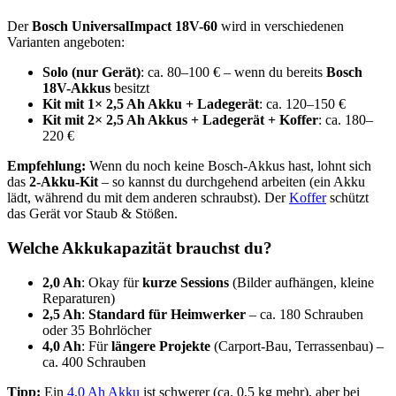
Der
Bosch UniversalImpact 18V-60
wird in verschiedenen
Varianten angeboten:
Solo (nur Gerät)
: ca. 80–100 € – wenn du bereits
Bosch
18V-Akkus
besitzt
Kit mit 1× 2,5 Ah Akku + Ladegerät
: ca. 120–150 €
Kit mit 2× 2,5 Ah Akkus + Ladegerät + Koffer
: ca. 180–
220 €
Empfehlung:
Wenn du noch keine Bosch-Akkus hast, lohnt sich
das
2-Akku-Kit
– so kannst du durchgehend arbeiten (ein Akku
lädt, während du mit dem anderen schraubst). Der
Koffer
schützt
das Gerät vor Staub & Stößen.
Welche Akkukapazität brauchst du?
2,0 Ah
: Okay für
kurze Sessions
(Bilder aufhängen, kleine
Reparaturen)
2,5 Ah
:
Standard für Heimwerker
– ca. 180 Schrauben
oder 35 Bohrlöcher
4,0 Ah
: Für
längere Projekte
(Carport-Bau, Terrassenbau) –
ca. 400 Schrauben
Tipp:
Ein
4,0 Ah Akku
ist schwerer (ca. 0,5 kg mehr), aber bei