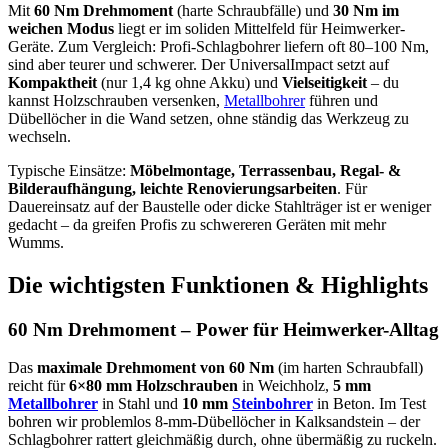
Mit
60 Nm Drehmoment
(harte Schraubfälle) und
30 Nm im
weichen Modus
liegt er im soliden Mittelfeld für Heimwerker-
Geräte. Zum Vergleich: Profi-Schlagbohrer liefern oft 80–100 Nm,
sind aber teurer und schwerer. Der UniversalImpact setzt auf
Kompaktheit
(nur 1,4 kg ohne Akku) und
Vielseitigkeit
– du
kannst Holzschrauben versenken,
Metallbohrer
führen und
Dübellöcher in die Wand setzen, ohne ständig das Werkzeug zu
wechseln.
Typische Einsätze:
Möbelmontage, Terrassenbau, Regal- &
Bilderaufhängung, leichte Renovierungsarbeiten
. Für
Dauereinsatz auf der Baustelle oder dicke Stahlträger ist er weniger
gedacht – da greifen Profis zu schwereren Geräten mit mehr
Wumms.
Die wichtigsten Funktionen & Highlights
60 Nm Drehmoment – Power für Heimwerker-Alltag
Das
maximale Drehmoment von 60 Nm
(im harten Schraubfall)
reicht für
6×80 mm Holzschrauben
in Weichholz,
5 mm
Metallbohrer
in Stahl und
10 mm
Steinbohrer
in Beton. Im Test
bohren wir problemlos 8-mm-Dübellöcher in Kalksandstein – der
Schlagbohrer rattert gleichmäßig durch, ohne übermäßig zu ruckeln.