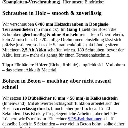
(Spanplatten-Verschraubung)
. Hier unsere Eindrücke:
Schrauben in Holz – smooth & zuverlässig
Wir verschrauben
6×80 mm Holzschrauben
in
Douglasie-
Terrassendielen
(45 mm dick). Im
Gang 1
zieht der Bosch die
Schrauben
gleichmäßig & ohne Ruckeln
rein – kein Überdrehern,
kein Abrutschen. Die 20-stufige Drehmomenteinstellung lässt sich
präzise justieren, sodass die Schraubenköpfe exakt bündig sitzen.
Mit einem
2,5 Ah Akku
schaffen wir ca. 180 Schrauben, bevor der
Akku leer ist – mehr als genug für einen Terrassenabschnitt.
Tipp:
Für härtere Hölzer (Eiche, Robinie) empfiehlt sich Vorbohren
– das schont Akku & Material.
Bohren in Beton – machbar, aber nicht rasend
schnell
Wir setzen
10 Dübellöcher (8 mm × 50 mm)
in
Kalksandstein
(Innenwand). Mit aktivierter Schlagbohrfunktion arbeitet sich der
Bosch
zuverlässig durch
, braucht aber pro Loch ca. 15–20
Sekunden. Das ist okay für gelegentliche Arbeiten, aber bei 50+
Löchern wird’s mühsam. Ein echter
SDS-Bohrhammer
schafft
dasselbe Loch in 5 Sekunden – wer viel in Beton bohrt, sollte daher