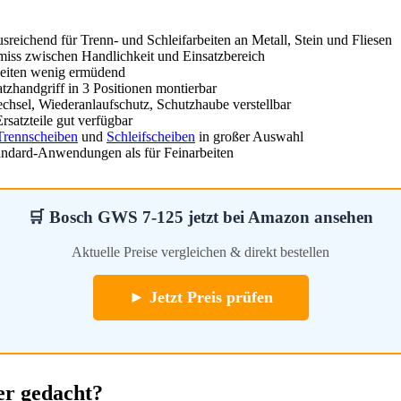
reichend für Trenn- und Schleifarbeiten an Metall, Stein und Fliesen
ss zwischen Handlichkeit und Einsatzbereich
beiten wenig ermüdend
zhandgriff in 3 Positionen montierbar
hsel, Wiederanlaufschutz, Schutzhaube verstellbar
rsatzteile gut verfügbar
Trennscheiben
und
Schleifscheiben
in großer Auswahl
tandard-Anwendungen als für Feinarbeiten
🛒 Bosch GWS 7-125 jetzt bei Amazon ansehen
Aktuelle Preise vergleichen & direkt bestellen
► Jetzt Preis prüfen
er gedacht?