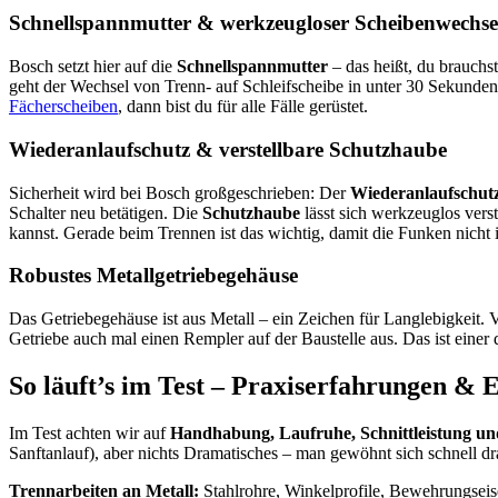
Schnellspannmutter & werkzeugloser Scheibenwechse
Bosch setzt hier auf die
Schnellspannmutter
– das heißt, du brauchs
geht der Wechsel von Trenn- auf Schleifscheibe in unter 30 Sekunden
Fächerscheiben
, dann bist du für alle Fälle gerüstet.
Wiederanlaufschutz & verstellbare Schutzhaube
Sicherheit wird bei Bosch großgeschrieben: Der
Wiederanlaufschut
Schalter neu betätigen. Die
Schutzhaube
lässt sich werkzeuglos vers
kannst. Gerade beim Trennen ist das wichtig, damit die Funken nicht 
Robustes Metallgetriebegehäuse
Das Getriebegehäuse ist aus Metall – ein Zeichen für Langlebigkeit
Getriebe auch mal einen Rempler auf der Baustelle aus. Das ist einer 
So läuft’s im Test – Praxiserfahrungen &
Im Test achten wir auf
Handhabung, Laufruhe, Schnittleistung un
Sanftanlauf), aber nichts Dramatisches – man gewöhnt sich schnell dra
Trennarbeiten an Metall:
Stahlrohre, Winkelprofile, Bewehrungseise