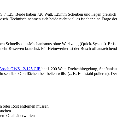
7-125. Beide haben 720 Watt, 125mm-Scheiben und liegen preislich ähn
ch. Technisch nehmen sich beide nicht viel, es ist eher eine Frage d
nen Schnellspann-Mechanismus ohne Werkzeug (Quick-System). Er ist etw
mehr Reserven brauchst. Für Heimwerker ist der Bosch oft ausreichend
Bosch GWS 12-125 CIE
hat 1.200 Watt, Drehzahlregelung, Sanftanlau
u sensible Oberflächen bearbeiten willst (z. B. Edelstahl polieren). D
den oder Rost entfernen müssen
 suchen
zdem Qualität erwarten