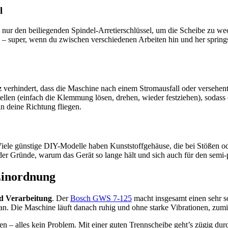
l
t nur den beiliegenden Spindel-Arretierschlüssel, um die Scheibe zu we
 – super, wenn du zwischen verschiedenen Arbeiten hin und her springs
z
verhindert, dass die Maschine nach einem Stromausfall oder versehent
tellen (einfach die Klemmung lösen, drehen, wieder festziehen), sodas
in deine Richtung fliegen.
. Viele günstige DIY-Modelle haben Kunststoffgehäuse, die bei Stößen
der Gründe, warum das Gerät so lange hält und sich auch für den semi-p
 Einordnung
d Verarbeitung
. Der
Bosch GWS 7-125
macht insgesamt einen sehr so
n. Die Maschine läuft danach ruhig und ohne starke Vibrationen, zumind
n – alles kein Problem. Mit einer guten Trennscheibe geht’s zügig du