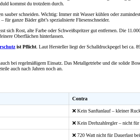
Geduld kommst du trotzdem durch.
en sauber schneiden. Wichtig: Immer mit Wasser kühlen oder zumindest
– für ganze Bäder gibt’s spezialisierte Fliesenschneider.
st sich Rost, alte Farbe oder Schweißspritzer gut entfernen. Die 11.0
feinere Oberflächen hinterlassen.
rschutz
ist Pflicht
. Laut Hersteller liegt der Schalldruckpegel bei ca. 
 auch bei regelmäßigem Einsatz. Das Metallgetriebe und die solide Bos
zteile auch nach Jahren noch an.
Contra
❌ Kein Sanftanlauf – kleiner Ruck
❌ Kein Drehzahlregler – nicht für 
❌ 720 Watt nicht für Dauerlast be