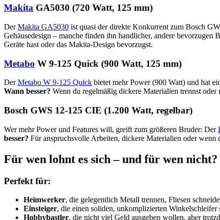
Makita
GA5030 (720 Watt, 125 mm)
Der
Makita GA5030
ist quasi der direkte Konkurrent zum Bosch GWS 
Gehäusedesign – manche finden ihn handlicher, andere bevorzugen Bos
Geräte hast oder das Makita-Design bevorzugst.
Metabo
W 9-125 Quick (900 Watt, 125 mm)
Der
Metabo W 9-125 Quick
bietet mehr Power (900 Watt) und hat ei
Wann besser?
Wenn du regelmäßig dickere Materialien trennst oder 
Bosch GWS 12-125 CIE (1.200 Watt, regelbar)
Wer mehr Power und Features will, greift zum größeren Bruder: Der
besser?
Für anspruchsvolle Arbeiten, dickere Materialien oder wenn d
Für wen lohnt es sich – und für wen nicht?
Perfekt für:
Heimwerker
, die gelegentlich Metall trennen, Fliesen schnei
Einsteiger
, die einen soliden, unkomplizierten Winkelschleifer
Hobbybastler
, die nicht viel Geld ausgeben wollen, aber trot