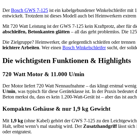
Der
Bosch GWS 7-125
ist ein kabelgebundener Winkelschleifer mit 
entwickelt. Trotzdem ist dieses Modell auch bei Heimwerkern extrem b
Mit 720 Watt Leistung ist der GWS 7-125 kein Kraftprotz, aber für 
abschleifen, Betonkanten glätten
– all das geht problemlos. Die 125
Die Zielgruppe? Heimwerker, die gelegentlich schleifen oder trenn
leichtere Arbeiten
. Wer einen
Bosch Winkelschleifer
sucht, der solide
Die wichtigsten Funktionen & Highlights
720 Watt Motor & 11.000 U/min
Der Motor liefert 720 Watt Nennaufnahme – das klingt erstmal wenig 
U/min
, was typisch für diese Geräteklasse ist. In der Praxis bedeut
Beton merkst du, dass es kein 1.200-Watt-Gerät ist – aber das ist auc
Kompaktes Gehäuse & nur 1,9 kg Gewicht
Mit
1,9 kg
(ohne Kabel) gehört der GWS 7-125 zu den Leichtgewichte
Halt, selbst wenn’s mal staubig wird. Der
Zusatzhandgriff
lässt sich
oder entgratest.