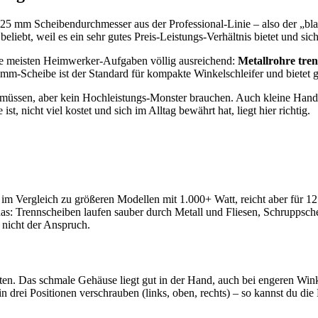
125 mm Scheibendurchmesser aus der Professional-Linie – also der „bla
eliebt, weil es ein sehr gutes Preis-Leistungs-Verhältnis bietet und s
die meisten Heimwerker-Aufgaben völlig ausreichend:
Metallrohre tren
mm-Scheibe ist der Standard für kompakte Winkelschleifer und bietet g
en müssen, aber kein Hochleistungs-Monster brauchen. Auch kleine Ha
 ist, nicht viel kostet und sich im Alltag bewährt hat, liegt hier richtig.
im Vergleich zu größeren Modellen mit 1.000+ Watt, reicht aber für 12
et das: Trennscheiben laufen sauber durch Metall und Fliesen, Schruppsc
h nicht der Anspruch.
n. Das schmale Gehäuse liegt gut in der Hand, auch bei engeren Winke
 in drei Positionen verschrauben (links, oben, rechts) – so kannst du di