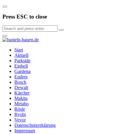
Press ESC to close
Start
Aktuell
Parkside
Einhell
Gardena
Enders
Bosch
Dewalt
Kärcher
Makita
Metabo
Rösle
Ryobi
Vevor
Datenschutzerklärung
Impressum