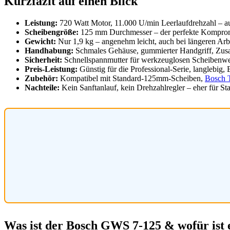
Kurzfazit auf einen Blick
Leistung:
720 Watt Motor, 11.000 U/min Leerlaufdrehzahl – aus
Scheibengröße:
125 mm Durchmesser – der perfekte Kompromi
Gewicht:
Nur 1,9 kg – angenehm leicht, auch bei längeren Ar
Handhabung:
Schmales Gehäuse, gummierter Handgriff, Zusat
Sicherheit:
Schnellspannmutter für werkzeuglosen Scheibenwec
Preis-Leistung:
Günstig für die Professional-Serie, langlebig, E
Zubehör:
Kompatibel mit Standard-125mm-Scheiben,
Bosch 
Nachteile:
Kein Sanftanlauf, kein Drehzahlregler – eher für S
Was ist der Bosch GWS 7-125 & wofür ist 