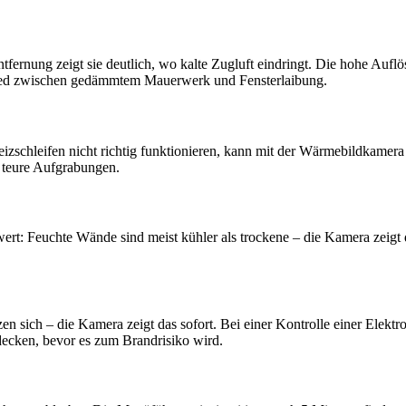
fernung zeigt sie deutlich, wo kalte Zugluft eindringt. Die hohe Auflö
chied zwischen gedämmtem Mauerwerk und Fensterlaibung.
izschleifen nicht richtig funktionieren, kann mit der Wärmebildkamera 
t teure Aufgrabungen.
ert: Feuchte Wände sind meist kühler als trockene – die Kamera zeigt 
en sich – die Kamera zeigt das sofort. Bei einer Kontrolle einer Elek
tdecken, bevor es zum Brandrisiko wird.