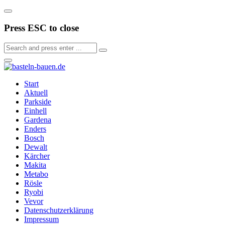
Press ESC to close
Start
Aktuell
Parkside
Einhell
Gardena
Enders
Bosch
Dewalt
Kärcher
Makita
Metabo
Rösle
Ryobi
Vevor
Datenschutzerklärung
Impressum