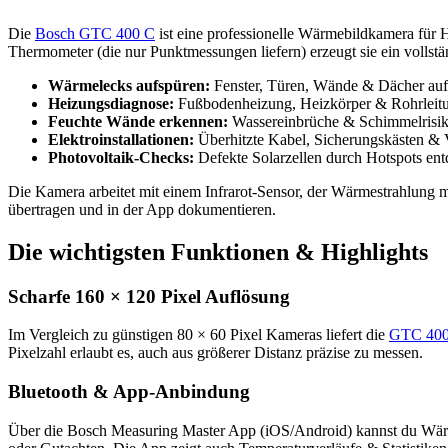
Die
Bosch GTC 400 C
ist eine professionelle Wärmebildkamera für 
Thermometer (die nur Punktmessungen liefern) erzeugt sie ein vollstä
Wärmelecks aufspüren:
Fenster, Türen, Wände & Dächer auf
Heizungsdiagnose:
Fußbodenheizung, Heizkörper & Rohrleitu
Feuchte Wände erkennen:
Wassereinbrüche & Schimmelrisiko 
Elektroinstallationen:
Überhitzte Kabel, Sicherungskästen & Ve
Photovoltaik-Checks:
Defekte Solarzellen durch Hotspots en
Die Kamera arbeitet mit einem Infrarot-Sensor, der Wärmestrahlung mi
übertragen und in der App dokumentieren.
Die wichtigsten Funktionen & Highlights
Scharfe 160 × 120 Pixel Auflösung
Im Vergleich zu günstigen 80 × 60 Pixel Kameras liefert die
GTC 40
Pixelzahl erlaubt es, auch aus größerer Distanz präzise zu messen.
Bluetooth & App-Anbindung
Über die Bosch Measuring Master App (iOS/Android) kannst du Wärme