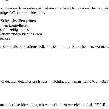
Handwerker, Energieberater und ambitionierte Heimwerker, die Temperat
ndiges Wärmebild – ideal für:
 Schwachstellen prüfen
ngen kontrollieren
frühzeitig lokalisieren
rteilerdosen identifizieren
tdecken
sst und als farbcodiertes Bild darstellt – kühle Bereiche blau, warme 
0 C
deutlich detailliertere Bilder – wichtig, wenn man kleine Wärmebrüc
bilder live übertragen, mit Anmerkungen versehen und als PDF-Repor