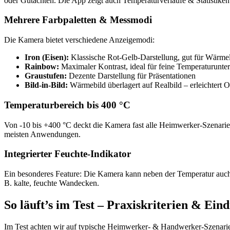
oder Gutachten. Die App zeigt auch Temperaturverläufe & Statistiken
Mehrere Farbpaletten & Messmodi
Die Kamera bietet verschiedene Anzeigemodi:
Iron (Eisen):
Klassische Rot-Gelb-Darstellung, gut für Wärme
Rainbow:
Maximaler Kontrast, ideal für feine Temperaturunte
Graustufen:
Dezente Darstellung für Präsentationen
Bild-in-Bild:
Wärmebild überlagert auf Realbild – erleichtert O
Temperaturbereich bis 400 °C
Von -10 bis +400 °C deckt die Kamera fast alle Heimwerker-Szenarie
meisten Anwendungen.
Integrierter Feuchte-Indikator
Ein besonderes Feature: Die Kamera kann neben der Temperatur auch r
B. kalte, feuchte Wandecken.
So läuft’s im Test – Praxiskriterien & Ein
Im Test achten wir auf typische Heimwerker- & Handwerker-Szenari