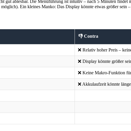
icht gut ablesbar. Die Menüführung ist intuitiv – nach 5 Minuten findet
öglich). Ein kleines Manko: Das Display könnte etwas größer sein – 3,
👎 Contra
❌ Relativ hoher Preis – kei
❌ Display könnte größer sei
❌ Keine Makro-Funktion für
❌ Akkulaufzeit könnte länger