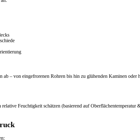
 an.
lecks
rschiede
rientierung
n ab – von eingefrorenen Rohren bis hin zu glühenden Kaminen oder he
elative Feuchtigkeit schätzen (basierend auf Oberflächentemperatur &
druck
en: