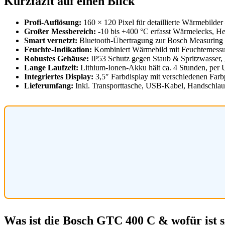
Kurzfazit auf einen Blick
Profi-Auflösung:
160 × 120 Pixel für detaillierte Wärmebilder 
Großer Messbereich:
-10 bis +400 °C erfasst Wärmelecks, He
Smart vernetzt:
Bluetooth-Übertragung zur Bosch Measuring
Feuchte-Indikation:
Kombiniert Wärmebild mit Feuchtemessu
Robustes Gehäuse:
IP53 Schutz gegen Staub & Spritzwasser, g
Lange Laufzeit:
Lithium-Ionen-Akku hält ca. 4 Stunden, per 
Integriertes Display:
3,5″ Farbdisplay mit verschiedenen Far
Lieferumfang:
Inkl. Transporttasche, USB-Kabel, Handschlauf
Was ist die Bosch GTC 400 C & wofür ist s