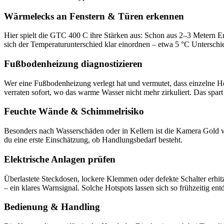
Wärmelecks an Fenstern & Türen erkennen
Hier spielt die GTC 400 C ihre Stärken aus: Schon aus 2–3 Metern Ent
sich der Temperaturunterschied klar einordnen – etwa 5 °C Unters
Fußbodenheizung diagnostizieren
Wer eine Fußbodenheizung verlegt hat und vermutet, dass einzelne He
verraten sofort, wo das warme Wasser nicht mehr zirkuliert. Das spar
Feuchte Wände & Schimmelrisiko
Besonders nach Wasserschäden oder in Kellern ist die Kamera Gold w
du eine erste Einschätzung, ob Handlungsbedarf besteht.
Elektrische Anlagen prüfen
Überlastete Steckdosen, lockere Klemmen oder defekte Schalter erhitz
– ein klares Warnsignal. Solche Hotspots lassen sich so frühzeitig en
Bedienung & Handling