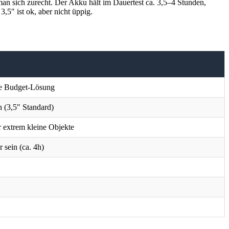
 man sich zurecht. Der Akku hält im Dauertest ca. 3,5–4 Stunden,
5″ ist ok, aber nicht üppig.
ne Budget-Lösung
n (3,5″ Standard)
 extrem kleine Objekte
 sein (ca. 4h)