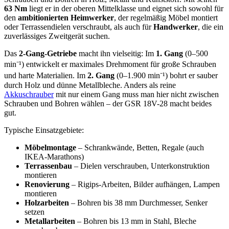
63 Nm
liegt er in der oberen Mittelklasse und eignet sich sowohl für
den
ambitionierten Heimwerker
, der regelmäßig Möbel montiert
oder Terrassendielen verschraubt, als auch für
Handwerker
, die ein
zuverlässiges Zweitgerät suchen.
Das
2-Gang-Getriebe
macht ihn vielseitig: Im
1. Gang
(0–500
min⁻¹) entwickelt er maximales Drehmoment für große Schrauben
und harte Materialien. Im
2. Gang
(0–1.900 min⁻¹) bohrt er sauber
durch Holz und dünne Metallbleche. Anders als reine
Akkuschrauber
mit nur einem Gang muss man hier nicht zwischen
Schrauben und Bohren wählen – der GSR 18V-28 macht beides
gut.
Typische Einsatzgebiete:
Möbelmontage
– Schrankwände, Betten, Regale (auch
IKEA-Marathons)
Terrassenbau
– Dielen verschrauben, Unterkonstruktion
montieren
Renovierung
– Rigips-Arbeiten, Bilder aufhängen, Lampen
montieren
Holzarbeiten
– Bohren bis 38 mm Durchmesser, Senker
setzen
Metallarbeiten
– Bohren bis 13 mm in Stahl, Bleche