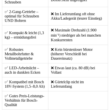
Schrauben
✅ 2-Gang-Getriebe –
❌ Im Lieferumfang oft ohne
optimal für Schrauben
Akku/Ladegerät (teurer Einstieg)
UND Bohren
❌ Maximale Drehzahl (1.900
✅ Kompakt & leicht (1,3
min⁻¹) niedriger als bei manchen
kg) – ermüdungsfrei
Konkurrenten
✅ Robustes
❌ Kein bürstenloser Motor
Metallbohrfutter &
(höherer Verschleiß bei
Vollmetallgetriebe
Dauereinsatz)
✅ LED-Arbeitslicht –
❌ Etwas laut (ca. 80 dB) bei
auch in dunklen Ecken
Vollast
✅ Kompatibel mit Bosch
❌ Gürtelclip nicht im
18V-System (1,5–8,0 Ah)
Lieferumfang
✅ Gutes Preis-Leistungs-
Verhältnis für Bosch-
Qualität