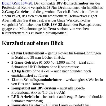
Bosch GSR 18V-28
. Der kompakte
18V-Bohrschrauber
aus der
Professional-Reihe verspricht
63 Nm Drehmoment
, ein handliches
2-Gang-Getriebe
und die gewohnte Bosch-Robustheit – alles in
einem Paket, das sich auch für ambitionierte Heimwerker eignet.
Aber hält das Gerät im Test, was der blaue Werkzeugkoffer
verspricht? Wir haben den
GSR 18V-28
durch den Praxisparcours
gejagt: von Möbelmontage bis Terrassenbau, von weichen
Kiefernbrettern bis zu harten Metallprofilen.
Kurzfazit auf einen Blick
63 Nm Drehmoment
– genug Power für 6-mm-Bohrungen
in Stahl und 38-mm-Löcher in Holz
2-Gang-Getriebe
(0–500 / 0–1.900 min⁻¹) – ideal zum
Schrauben UND Bohren ohne Kompromisse
1,3 kg leicht
(ohne Akku) – auch nach Stunden noch
ermüdungsfrei zu führen
13-mm-Schnellspannbohrfutter
– werkzeugloses Wechseln
von Bits und Bohrern
Kompatibel mit 18V-System
– nutzt alle Bosch-
Professional-Akkus (1,5 bis 8,0 Ah)
LED-Arbeitslicht
– beleuchtet auch enge Ecken und dunkle
Schränke zuverlässig
Kompakte Bauform
(183 mm Länge) – perfekt für