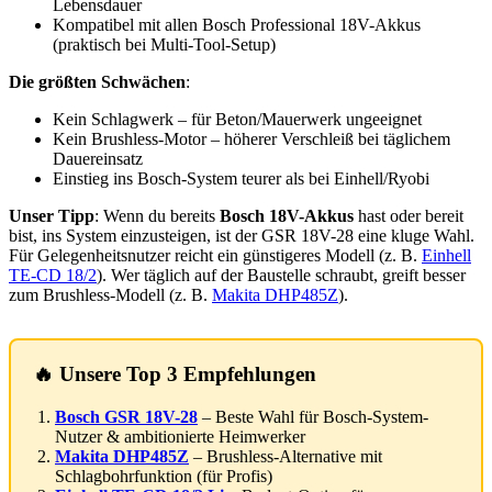
Lebensdauer
Kompatibel mit allen Bosch Professional 18V-Akkus
(praktisch bei Multi-Tool-Setup)
Die größten Schwächen
:
Kein Schlagwerk – für Beton/Mauerwerk ungeeignet
Kein Brushless-Motor – höherer Verschleiß bei täglichem
Dauereinsatz
Einstieg ins Bosch-System teurer als bei Einhell/Ryobi
Unser Tipp
: Wenn du bereits
Bosch 18V-Akkus
hast oder bereit
bist, ins System einzusteigen, ist der GSR 18V-28 eine kluge Wahl.
Für Gelegenheitsnutzer reicht ein günstigeres Modell (z. B.
Einhell
TE-CD 18/2
). Wer täglich auf der Baustelle schraubt, greift besser
zum Brushless-Modell (z. B.
Makita DHP485Z
).
🔥 Unsere Top 3 Empfehlungen
Bosch GSR 18V-28
– Beste Wahl für Bosch-System-
Nutzer & ambitionierte Heimwerker
Makita DHP485Z
– Brushless-Alternative mit
Schlagbohrfunktion (für Profis)