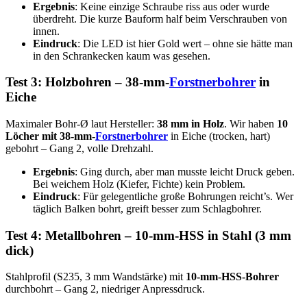
Ergebnis
: Keine einzige Schraube riss aus oder wurde
überdreht. Die kurze Bauform half beim Verschrauben von
innen.
Eindruck
: Die LED ist hier Gold wert – ohne sie hätte man
in den Schrankecken kaum was gesehen.
Test 3: Holzbohren – 38-mm-
Forstnerbohrer
in
Eiche
Maximaler Bohr-Ø laut Hersteller:
38 mm in Holz
. Wir haben
10
Löcher mit 38-mm-
Forstnerbohrer
in Eiche (trocken, hart)
gebohrt – Gang 2, volle Drehzahl.
Ergebnis
: Ging durch, aber man musste leicht Druck geben.
Bei weichem Holz (Kiefer, Fichte) kein Problem.
Eindruck
: Für gelegentliche große Bohrungen reicht’s. Wer
täglich Balken bohrt, greift besser zum Schlagbohrer.
Test 4: Metallbohren – 10-mm-HSS in Stahl (3 mm
dick)
Stahlprofil (S235, 3 mm Wandstärke) mit
10-mm-HSS-Bohrer
durchbohrt – Gang 2, niedriger Anpressdruck.