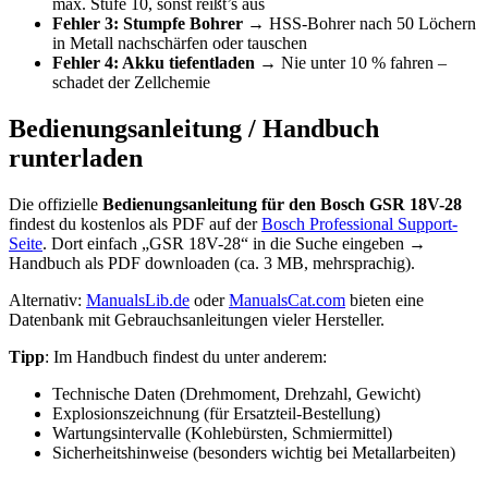
max. Stufe 10, sonst reißt’s aus
Fehler 3: Stumpfe Bohrer
→ HSS-Bohrer nach 50 Löchern
in Metall nachschärfen oder tauschen
Fehler 4: Akku tiefentladen
→ Nie unter 10 % fahren –
schadet der Zellchemie
Bedienungsanleitung / Handbuch
runterladen
Die offizielle
Bedienungsanleitung für den Bosch GSR 18V-28
findest du kostenlos als PDF auf der
Bosch Professional Support-
Seite
. Dort einfach „GSR 18V-28“ in die Suche eingeben →
Handbuch als PDF downloaden (ca. 3 MB, mehrsprachig).
Alternativ:
ManualsLib.de
oder
ManualsCat.com
bieten eine
Datenbank mit Gebrauchsanleitungen vieler Hersteller.
Tipp
: Im Handbuch findest du unter anderem:
Technische Daten (Drehmoment, Drehzahl, Gewicht)
Explosionszeichnung (für Ersatzteil-Bestellung)
Wartungsintervalle (Kohlebürsten, Schmiermittel)
Sicherheitshinweise (besonders wichtig bei Metallarbeiten)