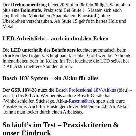
Der
Drehmomentring
bietet 20 Stufen für feinfühliges Schrauben
plus eine
Bohrstufe
. Praktisch: Bei Stufe 1–5 lassen sich auch
empfindliche Materialien (Spanplatten, Kunststoff) ohne
Überdrehen verschrauben. Ab Stufe 15 geht’s in hartes Holz und
Metall.
LED-Arbeitslicht – auch in dunklen Ecken
Die
LED unterhalb des Bohrfutters
leuchtet automatisch beim
Drücken des Triggers. Klingt banal, ist aber Gold wert bei Schrank-
Innenarbeiten oder im Keller. Im Test leuchtete die LED selbst bei
2-Ah-Akku mehrere Stunden durch.
Bosch 18V-System – ein Akku für alles
Der
GSR 18V-28
nutzt die
Bosch Professional 18V-Akkus
(blau) –
von 1,5 bis 8,0 Ah. Wer bereits andere Bosch-Geräte hat
(Winkelschleifer, Stichsäge, Akku-
Rasenmäher
), spart sich teure
Zusatzkäufe. Auch für Einsteiger clever: Mit einem 4,0-Ah-Akku
kommt man locker durch einen Arbeitstag.
So läuft’s im Test – Praxiskriterien &
unser Eindruck