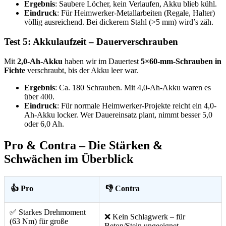
Ergebnis
: Saubere Löcher, kein Verlaufen, Akku blieb kühl.
Eindruck
: Für Heimwerker-Metallarbeiten (Regale, Halter)
völlig ausreichend. Bei dickerem Stahl (>5 mm) wird’s zäh.
Test 5: Akkulaufzeit – Dauerverschrauben
Mit
2,0-Ah-Akku
haben wir im Dauertest
5×60-mm-Schrauben in
Fichte
verschraubt, bis der Akku leer war.
Ergebnis
: Ca. 180 Schrauben. Mit 4,0-Ah-Akku waren es
über 400.
Eindruck
: Für normale Heimwerker-Projekte reicht ein 4,0-
Ah-Akku locker. Wer Dauereinsatz plant, nimmt besser 5,0
oder 6,0 Ah.
Pro & Contra – Die Stärken &
Schwächen im Überblick
👍 Pro
👎 Contra
✅ Starkes Drehmoment
❌ Kein Schlagwerk – für
(63 Nm) für große
Beton/Stein ungeeignet