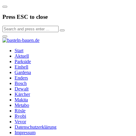
Press ESC to close
Start
Aktuell
Parkside
Einhell
Gardena
Enders
Bosch
Dewalt
Kärcher
Makita
Metabo
Rösle
Ryobi
Vevor
Datenschutzerklärung
Impressum