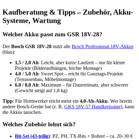
Kaufberatung & Tipps – Zubehör, Akku-
Systeme, Wartung
Welcher Akku passt zum GSR 18V-28?
Der
Bosch GSR 18V-28
nutzt alle
Bosch Professional 18V-Akkus
(blau):
1,5 / 2,0 Ah
: Leicht, aber kurze Laufzeit – nur für kleine
Projekte (Bilderaufhängen, leichte Montage)
4,0 / 5,0 Ah
: Sweet Spot – reicht für Ganztags-Projekte
(Terrassenbau, Möbelmontage)
6,0 / 8,0 Ah
: Maximum – für Dauereinsatz, aber schwerer
(Gewicht steigt auf 1,8 kg)
Tipp
: Für Heimwerker reicht meist ein
4,0-Ah-Akku
. Wer bereits
andere Bosch-Geräte hat (z. B.
GKS 18V-57 Handkreissäge
), kann
die Akkus tauschen.
Welches Zubehör lohnt sich?
Bit-Set (43-teilig)
: PZ, PH, TX-Bits + Bohrer – ca. 20–30 €