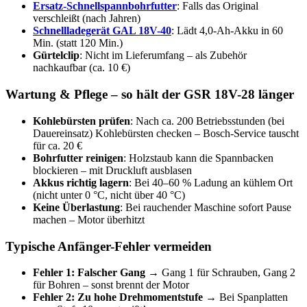
Ersatz-Schnellspannbohrfutter
: Falls das Original
verschleißt (nach Jahren)
Schnellladegerät GAL 18V-40
: Lädt 4,0-Ah-Akku in 60
Min. (statt 120 Min.)
Gürtelclip
: Nicht im Lieferumfang – als Zubehör
nachkaufbar (ca. 10 €)
Wartung & Pflege – so hält der GSR 18V-28 länger
Kohlebürsten prüfen
: Nach ca. 200 Betriebsstunden (bei
Dauereinsatz) Kohlebürsten checken – Bosch-Service tauscht
für ca. 20 €
Bohrfutter reinigen
: Holzstaub kann die Spannbacken
blockieren – mit Druckluft ausblasen
Akkus richtig lagern
: Bei 40–60 % Ladung an kühlem Ort
(nicht unter 0 °C, nicht über 40 °C)
Keine Überlastung
: Bei rauchender Maschine sofort Pause
machen – Motor überhitzt
Typische Anfänger-Fehler vermeiden
Fehler 1: Falscher Gang
→ Gang 1 für Schrauben, Gang 2
für Bohren – sonst brennt der Motor
Fehler 2: Zu hohe Drehmomentstufe
→ Bei Spanplatten