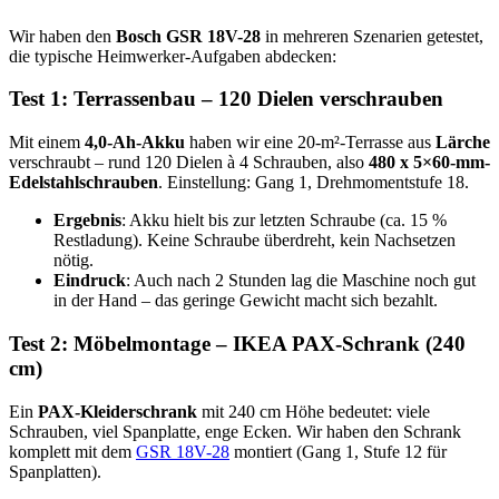
Wir haben den
Bosch GSR 18V-28
in mehreren Szenarien getestet,
die typische Heimwerker-Aufgaben abdecken:
Test 1: Terrassenbau – 120 Dielen verschrauben
Mit einem
4,0-Ah-Akku
haben wir eine 20-m²-Terrasse aus
Lärche
verschraubt – rund 120 Dielen à 4 Schrauben, also
480 x 5×60-mm-
Edelstahlschrauben
. Einstellung: Gang 1, Drehmomentstufe 18.
Ergebnis
: Akku hielt bis zur letzten Schraube (ca. 15 %
Restladung). Keine Schraube überdreht, kein Nachsetzen
nötig.
Eindruck
: Auch nach 2 Stunden lag die Maschine noch gut
in der Hand – das geringe Gewicht macht sich bezahlt.
Test 2: Möbelmontage – IKEA PAX-Schrank (240
cm)
Ein
PAX-Kleiderschrank
mit 240 cm Höhe bedeutet: viele
Schrauben, viel Spanplatte, enge Ecken. Wir haben den Schrank
komplett mit dem
GSR 18V-28
montiert (Gang 1, Stufe 12 für
Spanplatten).