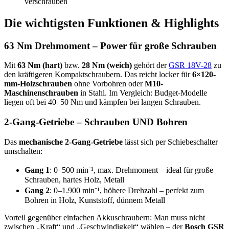
verschrauben
Die wichtigsten Funktionen & Highlights
63 Nm Drehmoment – Power für große Schrauben
Mit
63 Nm (hart)
bzw.
28 Nm (weich)
gehört der
GSR 18V-28
zu
den kräftigeren Kompaktschraubern. Das reicht locker für
6×120-
mm-Holzschrauben
ohne Vorbohren oder
M10-
Maschinenschrauben
in Stahl. Im Vergleich: Budget-Modelle
liegen oft bei 40–50 Nm und kämpfen bei langen Schrauben.
2-Gang-Getriebe – Schrauben UND Bohren
Das
mechanische 2-Gang-Getriebe
lässt sich per Schiebeschalter
umschalten:
Gang 1
: 0–500 min⁻¹, max. Drehmoment – ideal für große
Schrauben, hartes Holz, Metall
Gang 2
: 0–1.900 min⁻¹, höhere Drehzahl – perfekt zum
Bohren in Holz, Kunststoff, dünnem Metall
Vorteil gegenüber einfachen Akkuschraubern: Man muss nicht
zwischen „Kraft“ und „Geschwindigkeit“ wählen – der
Bosch GSR