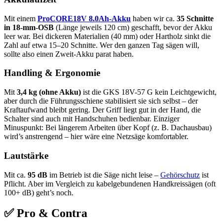
Mit einem
ProCORE18V 8.0Ah-Akku
haben wir ca.
35 Schnitte
in 18-mm-OSB
(Länge jeweils 120 cm) geschafft, bevor der Akku
leer war. Bei dickeren Materialien (40 mm) oder Hartholz sinkt die
Zahl auf etwa 15–20 Schnitte. Wer den ganzen Tag sägen will,
sollte also einen Zweit-Akku parat haben.
Handling & Ergonomie
Mit
3,4 kg (ohne Akku)
ist die GKS 18V-57 G kein Leichtgewicht,
aber durch die Führungsschiene stabilisiert sie sich selbst – der
Kraftaufwand bleibt gering. Der Griff liegt gut in der Hand, die
Schalter sind auch mit Handschuhen bedienbar. Einziger
Minuspunkt: Bei längerem Arbeiten über Kopf (z. B. Dachausbau)
wird’s anstrengend – hier wäre eine Netzsäge komfortabler.
Lautstärke
Mit ca.
95 dB
im Betrieb ist die Säge nicht leise –
Gehörschutz
ist
Pflicht. Aber im Vergleich zu kabelgebundenen Handkreissägen (oft
100+ dB) geht’s noch.
✅ Pro & Contra