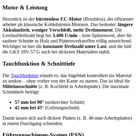
Motor & Leistung
Herzstück ist der
bürstenlose EC-Motor
(Brushless), der effizienter
arbeitet als klassische Kohlebürsten-Motoren. Das bedeutet:
längere
Akkulaufzeit, weniger Verschleiß, mehr Drehmoment
. Die
Leerlaufdrehzahl liegt bei
3.400 U/min
– kein Spitzenwert, aber für
saubere Schnitte in Holz und Plattenwerkstoffen völlig ausreichend.
Wichtiger ist hier die
konstante Drehzahl unter Last
, und die hält
die GKS 18V-57 G auch bei dickeren Materialien stabil.
Tauchfunktion & Schnitttiefe
Die
Tauchfunktion
erlaubt es, das Sägeblatt kontrolliert ins Material
zu senken – ohne vorher von der Kante zu starten. Das ist ideal für
Mittelausschnitte
(z. B. Kochfeld in Arbeitsplatte). Die maximale
Schnitttiefe beträgt:
57 mm bei 90°
(senkrechter Schnitt)
42 mm bei 45°
(Gehrungsschnitt)
Damit lassen sich auch dickere Platten (z. B. 40-mm-Arbeitsplatten)
in einem Durchgang schneiden.
Führungsschienen-System (FSN)