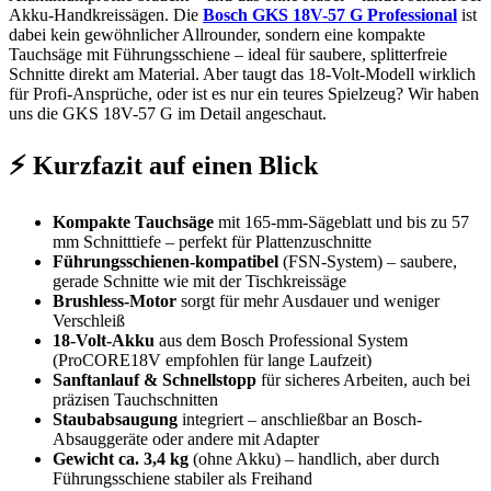
Akku-Handkreissägen. Die
Bosch GKS 18V-57 G Professional
ist
dabei kein gewöhnlicher Allrounder, sondern eine kompakte
Tauchsäge mit Führungsschiene – ideal für saubere, splitterfreie
Schnitte direkt am Material. Aber taugt das 18-Volt-Modell wirklich
für Profi-Ansprüche, oder ist es nur ein teures Spielzeug? Wir haben
uns die GKS 18V-57 G im Detail angeschaut.
⚡ Kurzfazit auf einen Blick
Kompakte Tauchsäge
mit 165-mm-Sägeblatt und bis zu 57
mm Schnitttiefe – perfekt für Plattenzuschnitte
Führungsschienen-kompatibel
(FSN-System) – saubere,
gerade Schnitte wie mit der Tischkreissäge
Brushless-Motor
sorgt für mehr Ausdauer und weniger
Verschleiß
18-Volt-Akku
aus dem Bosch Professional System
(ProCORE18V empfohlen für lange Laufzeit)
Sanftanlauf & Schnellstopp
für sicheres Arbeiten, auch bei
präzisen Tauchschnitten
Staubabsaugung
integriert – anschließbar an Bosch-
Absauggeräte oder andere mit Adapter
Gewicht ca. 3,4 kg
(ohne Akku) – handlich, aber durch
Führungsschiene stabiler als Freihand