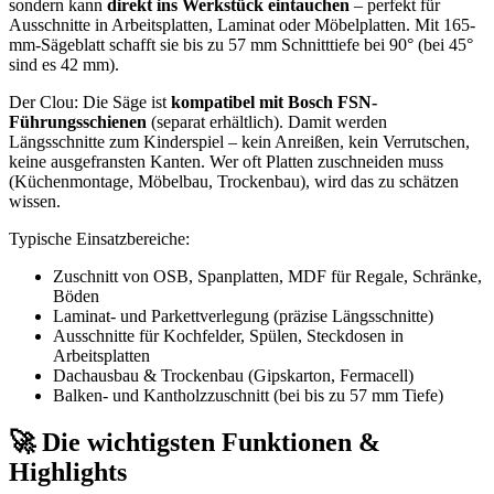
sondern kann
direkt ins Werkstück eintauchen
– perfekt für
Ausschnitte in Arbeitsplatten, Laminat oder Möbelplatten. Mit 165-
mm-Sägeblatt schafft sie bis zu 57 mm Schnitttiefe bei 90° (bei 45°
sind es 42 mm).
Der Clou: Die Säge ist
kompatibel mit Bosch FSN-
Führungsschienen
(separat erhältlich). Damit werden
Längsschnitte zum Kinderspiel – kein Anreißen, kein Verrutschen,
keine ausgefransten Kanten. Wer oft Platten zuschneiden muss
(Küchenmontage, Möbelbau, Trockenbau), wird das zu schätzen
wissen.
Typische Einsatzbereiche:
Zuschnitt von OSB, Spanplatten, MDF für Regale, Schränke,
Böden
Laminat- und Parkettverlegung (präzise Längsschnitte)
Ausschnitte für Kochfelder, Spülen, Steckdosen in
Arbeitsplatten
Dachausbau & Trockenbau (Gipskarton, Fermacell)
Balken- und Kantholzzuschnitt (bei bis zu 57 mm Tiefe)
🚀 Die wichtigsten Funktionen &
Highlights