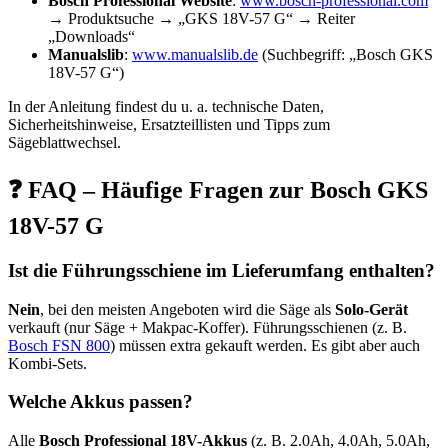
Bosch Professional Website
:
www.bosch-professional.com
→ Produktsuche → „GKS 18V-57 G“ → Reiter
„Downloads“
Manualslib
:
www.manualslib.de
(Suchbegriff: „Bosch GKS
18V-57 G“)
In der Anleitung findest du u. a. technische Daten,
Sicherheitshinweise, Ersatzteillisten und Tipps zum
Sägeblattwechsel.
❓ FAQ – Häufige Fragen zur Bosch GKS
18V-57 G
Ist die Führungsschiene im Lieferumfang enthalten?
Nein
, bei den meisten Angeboten wird die Säge als
Solo-Gerät
verkauft (nur Säge + Makpac-Koffer). Führungsschienen (z. B.
Bosch FSN 800
) müssen extra gekauft werden. Es gibt aber auch
Kombi-Sets.
Welche Akkus passen?
Alle
Bosch Professional 18V-Akkus
(z. B. 2.0Ah, 4.0Ah, 5.0Ah,