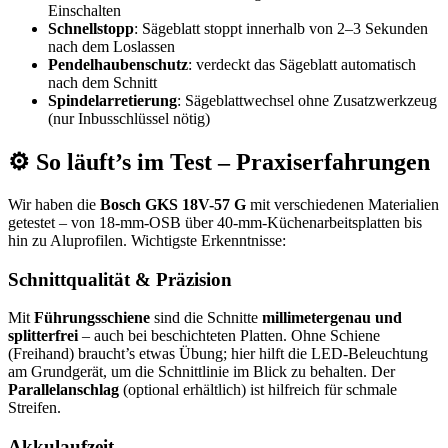
Einschalten
Schnellstopp
: Sägeblatt stoppt innerhalb von 2–3 Sekunden
nach dem Loslassen
Pendelhaubenschutz
: verdeckt das Sägeblatt automatisch
nach dem Schnitt
Spindelarretierung
: Sägeblattwechsel ohne Zusatzwerkzeug
(nur Inbusschlüssel nötig)
⚙️ So läuft’s im Test – Praxiserfahrungen
Wir haben die
Bosch GKS 18V-57 G
mit verschiedenen Materialien
getestet – von 18-mm-OSB über 40-mm-Küchenarbeitsplatten bis
hin zu Aluprofilen. Wichtigste Erkenntnisse:
Schnittqualität & Präzision
Mit
Führungsschiene
sind die Schnitte
millimetergenau und
splitterfrei
– auch bei beschichteten Platten. Ohne Schiene
(Freihand) braucht’s etwas Übung; hier hilft die LED-Beleuchtung
am Grundgerät, um die Schnittlinie im Blick zu behalten. Der
Parallelanschlag
(optional erhältlich) ist hilfreich für schmale
Streifen.
Akkulaufzeit