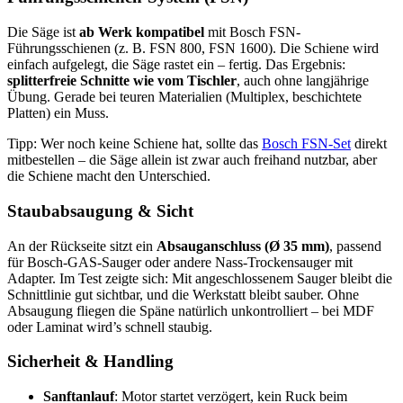
Die Säge ist
ab Werk kompatibel
mit Bosch FSN-
Führungsschienen (z. B. FSN 800, FSN 1600). Die Schiene wird
einfach aufgelegt, die Säge rastet ein – fertig. Das Ergebnis:
splitterfreie Schnitte wie vom Tischler
, auch ohne langjährige
Übung. Gerade bei teuren Materialien (Multiplex, beschichtete
Platten) ein Muss.
Tipp: Wer noch keine Schiene hat, sollte das
Bosch FSN-Set
direkt
mitbestellen – die Säge allein ist zwar auch freihand nutzbar, aber
die Schiene macht den Unterschied.
Staubabsaugung & Sicht
An der Rückseite sitzt ein
Absauganschluss (Ø 35 mm)
, passend
für Bosch-GAS-Sauger oder andere Nass-Trockensauger mit
Adapter. Im Test zeigte sich: Mit angeschlossenem Sauger bleibt die
Schnittlinie gut sichtbar, und die Werkstatt bleibt sauber. Ohne
Absaugung fliegen die Späne natürlich unkontrolliert – bei MDF
oder Laminat wird’s schnell staubig.
Sicherheit & Handling
Sanftanlauf
: Motor startet verzögert, kein Ruck beim