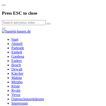
Press ESC to close
Start
Aktuell
Parkside
Einhell
Gardena
Enders
Bosch
Dewalt
Kärcher
Makita
Metabo
Rösle
Ryobi
Vevor
Datenschutzerklärung
Impressum