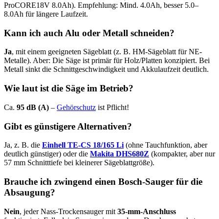
ProCORE18V 8.0Ah). Empfehlung: Mind. 4.0Ah, besser 5.0–
8.0Ah für längere Laufzeit.
Kann ich auch Alu oder Metall schneiden?
Ja
, mit einem geeigneten Sägeblatt (z. B. HM-Sägeblatt für NE-
Metalle). Aber: Die Säge ist primär für Holz/Platten konzipiert. Bei
Metall sinkt die Schnittgeschwindigkeit und Akkulaufzeit deutlich.
Wie laut ist die Säge im Betrieb?
Ca.
95 dB (A)
–
Gehörschutz
ist Pflicht!
Gibt es günstigere Alternativen?
Ja, z. B. die
Einhell TE-CS 18/165 Li
(ohne Tauchfunktion, aber
deutlich günstiger) oder die
Makita DHS680Z
(kompakter, aber nur
57 mm Schnitttiefe bei kleinerer Sägeblattgröße).
Brauche ich zwingend einen Bosch-Sauger für die
Absaugung?
Nein
, jeder Nass-Trockensauger mit
35-mm-Anschluss