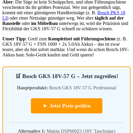
Aber
: Die Säge ist kein Schnäppchen, und ohne Führungsschiene
verschenkst du ihr größtes Potenzial. Wer nur gelegentlich sägt,
kommt mit einer günstigeren Handkreissäge (z. B.
Bosch PKS 18
LI
) oder einer Netzsäge günstiger weg. Wer aber
täglich auf der
Baustelle
oder
im Möbelbau
unterwegs ist, wird die Präzision und
Flexibilität der GKS 18V-57 G schnell zu schätzen wissen.
Unser Tipp
: Greif zum
Komplettset mit Führungsschiene
(z. B.
GKS 18V-57 G + FSN 1600 + 2x 5.0Ah Akku) – das ist zwar
teurer, aber du bist sofort startklar. Und wenn du schon Bosch-18V-
Akkus hast: Solo-Gerät kaufen und Geld sparen!
🛒 Bosch GKS 18V-57 G – Jetzt zugreifen!
Hauptprodukt:
Bosch GKS 18V-57 G Professional
► Jetzt Preis prüfen
Alternative 1:
Makita DSP600ZJ (18V Tauchsäge)