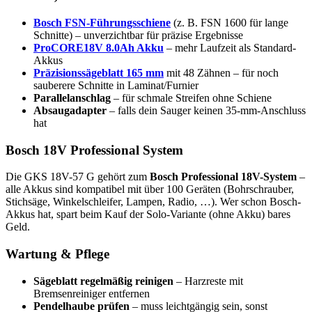
Bosch FSN-Führungsschiene
(z. B. FSN 1600 für lange
Schnitte) – unverzichtbar für präzise Ergebnisse
ProCORE18V 8.0Ah Akku
– mehr Laufzeit als Standard-
Akkus
Präzisionssägeblatt 165 mm
mit 48 Zähnen – für noch
sauberere Schnitte in Laminat/Furnier
Parallelanschlag
– für schmale Streifen ohne Schiene
Absaugadapter
– falls dein Sauger keinen 35-mm-Anschluss
hat
Bosch 18V Professional System
Die GKS 18V-57 G gehört zum
Bosch Professional 18V-System
–
alle Akkus sind kompatibel mit über 100 Geräten (Bohrschrauber,
Stichsäge, Winkelschleifer, Lampen, Radio, …). Wer schon Bosch-
Akkus hat, spart beim Kauf der Solo-Variante (ohne Akku) bares
Geld.
Wartung & Pflege
Sägeblatt regelmäßig reinigen
– Harzreste mit
Bremsenreiniger entfernen
Pendelhaube prüfen
– muss leichtgängig sein, sonst