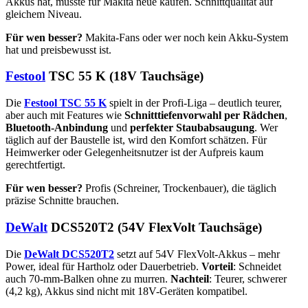
Akkus hat, müsste für Makita neue kaufen. Schnittqualität auf
gleichem Niveau.
Für wen besser?
Makita-Fans oder wer noch kein Akku-System
hat und preisbewusst ist.
Festool
TSC 55 K (18V Tauchsäge)
Die
Festool TSC 55 K
spielt in der Profi-Liga – deutlich teurer,
aber auch mit Features wie
Schnitttiefenvorwahl per Rädchen
,
Bluetooth-Anbindung
und
perfekter Staubabsaugung
. Wer
täglich auf der Baustelle ist, wird den Komfort schätzen. Für
Heimwerker oder Gelegenheitsnutzer ist der Aufpreis kaum
gerechtfertigt.
Für wen besser?
Profis (Schreiner, Trockenbauer), die täglich
präzise Schnitte brauchen.
DeWalt
DCS520T2 (54V FlexVolt Tauchsäge)
Die
DeWalt DCS520T2
setzt auf 54V FlexVolt-Akkus – mehr
Power, ideal für Hartholz oder Dauerbetrieb.
Vorteil
: Schneidet
auch 70-mm-Balken ohne zu murren.
Nachteil
: Teurer, schwerer
(4,2 kg), Akkus sind nicht mit 18V-Geräten kompatibel.