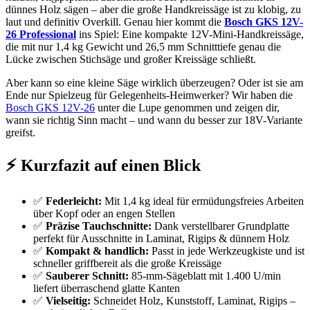
dünnes Holz sägen – aber die große Handkreissäge ist zu klobig, zu
laut und definitiv Overkill. Genau hier kommt die
Bosch GKS 12V-
26 Professional
ins Spiel: Eine kompakte 12V-Mini-Handkreissäge,
die mit nur 1,4 kg Gewicht und 26,5 mm Schnitttiefe genau die
Lücke zwischen Stichsäge und großer Kreissäge schließt.
Aber kann so eine kleine Säge wirklich überzeugen? Oder ist sie am
Ende nur Spielzeug für Gelegenheits-Heimwerker? Wir haben die
Bosch GKS 12V-26
unter die Lupe genommen und zeigen dir,
wann sie richtig Sinn macht – und wann du besser zur 18V-Variante
greifst.
⚡ Kurzfazit auf einen Blick
✅
Federleicht:
Mit 1,4 kg ideal für ermüdungsfreies Arbeiten
über Kopf oder an engen Stellen
✅
Präzise Tauchschnitte:
Dank verstellbarer Grundplatte
perfekt für Ausschnitte in Laminat, Rigips & dünnem Holz
✅
Kompakt & handlich:
Passt in jede Werkzeugkiste und ist
schneller griffbereit als die große Kreissäge
✅
Sauberer Schnitt:
85-mm-Sägeblatt mit 1.400 U/min
liefert überraschend glatte Kanten
✅
Vielseitig:
Schneidet Holz, Kunststoff, Laminat, Rigips –