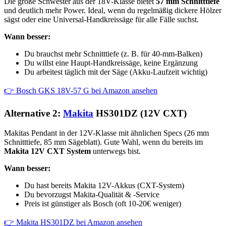
Die große Schwester aus der 18V-Klasse bietet
57 mm Schnitttiefe
und deutlich mehr Power. Ideal, wenn du regelmäßig dickere Hölzer
sägst oder eine Universal-Handkreissäge für alle Fälle suchst.
Wann besser:
Du brauchst mehr Schnitttiefe (z. B. für 40-mm-Balken)
Du willst eine Haupt-Handkreissäge, keine Ergänzung
Du arbeitest täglich mit der Säge (Akku-Laufzeit wichtig)
👉 Bosch GKS 18V-57 G bei Amazon ansehen
Alternative 2:
Makita
HS301DZ (12V CXT)
Makitas Pendant in der 12V-Klasse mit ähnlichen Specs (26 mm
Schnitttiefe, 85 mm Sägeblatt). Gute Wahl, wenn du bereits im
Makita 12V CXT System
unterwegs bist.
Wann besser:
Du hast bereits Makita 12V-Akkus (CXT-System)
Du bevorzugst Makita-Qualität & -Service
Preis ist günstiger als Bosch (oft 10-20€ weniger)
👉 Makita HS301DZ bei Amazon ansehen