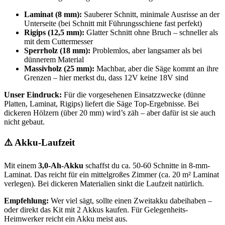
Laminat (8 mm):
Sauberer Schnitt, minimale Ausrisse an der
Unterseite (bei Schnitt mit Führungsschiene fast perfekt)
Rigips (12,5 mm):
Glatter Schnitt ohne Bruch – schneller als
mit dem Cuttermesser
Sperrholz (18 mm):
Problemlos, aber langsamer als bei
dünnerem Material
Massivholz (25 mm):
Machbar, aber die Säge kommt an ihre
Grenzen – hier merkst du, dass 12V keine 18V sind
Unser Eindruck:
Für die vorgesehenen Einsatzzwecke (dünne
Platten, Laminat, Rigips) liefert die Säge Top-Ergebnisse. Bei
dickeren Hölzern (über 20 mm) wird’s zäh – aber dafür ist sie auch
nicht gebaut.
⚠️ Akku-Laufzeit
Mit einem
3,0-Ah-Akku
schaffst du ca. 50-60 Schnitte in 8-mm-
Laminat. Das reicht für ein mittelgroßes Zimmer (ca. 20 m² Laminat
verlegen). Bei dickeren Materialien sinkt die Laufzeit natürlich.
Empfehlung:
Wer viel sägt, sollte einen Zweitakku dabeihaben –
oder direkt das Kit mit 2 Akkus kaufen. Für Gelegenheits-
Heimwerker reicht ein Akku meist aus.