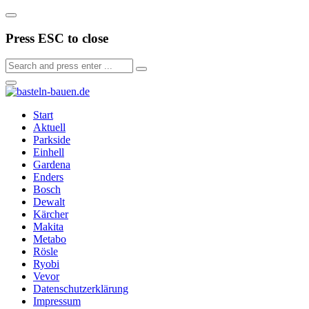
Press ESC to close
Start
Aktuell
Parkside
Einhell
Gardena
Enders
Bosch
Dewalt
Kärcher
Makita
Metabo
Rösle
Ryobi
Vevor
Datenschutzerklärung
Impressum