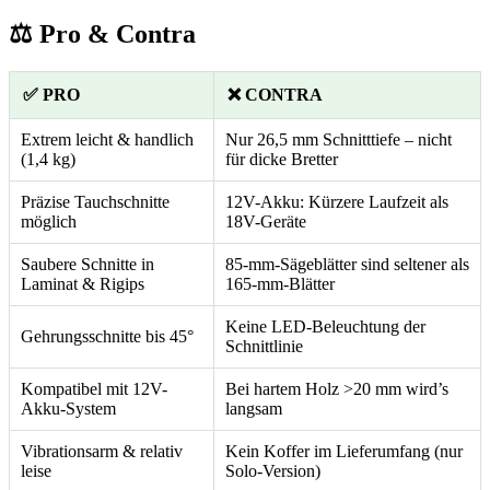
⚖️ Pro & Contra
✅ PRO
❌ CONTRA
Extrem leicht & handlich
Nur 26,5 mm Schnitttiefe – nicht
(1,4 kg)
für dicke Bretter
Präzise Tauchschnitte
12V-Akku: Kürzere Laufzeit als
möglich
18V-Geräte
Saubere Schnitte in
85-mm-Sägeblätter sind seltener als
Laminat & Rigips
165-mm-Blätter
Keine LED-Beleuchtung der
Gehrungsschnitte bis 45°
Schnittlinie
Kompatibel mit 12V-
Bei hartem Holz >20 mm wird’s
Akku-System
langsam
Vibrationsarm & relativ
Kein Koffer im Lieferumfang (nur
leise
Solo-Version)