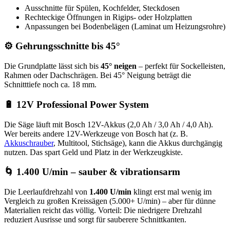
Ausschnitte für Spülen, Kochfelder, Steckdosen
Rechteckige Öffnungen in Rigips- oder Holzplatten
Anpassungen bei Bodenbelägen (Laminat um Heizungsrohre)
⚙️ Gehrungsschnitte bis 45°
Die Grundplatte lässt sich bis
45° neigen
– perfekt für Sockelleisten,
Rahmen oder Dachschrägen. Bei 45° Neigung beträgt die
Schnitttiefe noch ca. 18 mm.
🔋 12V Professional Power System
Die Säge läuft mit Bosch 12V-Akkus (2,0 Ah / 3,0 Ah / 4,0 Ah).
Wer bereits andere 12V-Werkzeuge von Bosch hat (z. B.
Akkuschrauber
, Multitool, Stichsäge), kann die Akkus durchgängig
nutzen. Das spart Geld und Platz in der Werkzeugkiste.
🌀 1.400 U/min – sauber & vibrationsarm
Die Leerlaufdrehzahl von
1.400 U/min
klingt erst mal wenig im
Vergleich zu großen Kreissägen (5.000+ U/min) – aber für dünne
Materialien reicht das völlig. Vorteil: Die niedrigere Drehzahl
reduziert Ausrisse und sorgt für sauberere Schnittkanten.