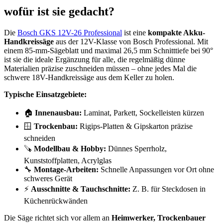
wofür ist sie gedacht?
Die
Bosch GKS 12V-26 Professional
ist eine
kompakte Akku-
Handkreissäge
aus der 12V-Klasse von Bosch Professional. Mit
einem 85-mm-Sägeblatt und maximal 26,5 mm Schnitttiefe bei 90°
ist sie die ideale Ergänzung für alle, die regelmäßig dünne
Materialien präzise zuschneiden müssen – ohne jedes Mal die
schwere 18V-Handkreissäge aus dem Keller zu holen.
Typische Einsatzgebiete:
🏠
Innenausbau:
Laminat, Parkett, Sockelleisten kürzen
🪟
Trockenbau:
Rigips-Platten & Gipskarton präzise
schneiden
🪚
Modellbau & Hobby:
Dünnes Sperrholz,
Kunststoffplatten, Acrylglas
🔧
Montage-Arbeiten:
Schnelle Anpassungen vor Ort ohne
schweres Gerät
⚡
Ausschnitte & Tauchschnitte:
Z. B. für Steckdosen in
Küchenrückwänden
Die Säge richtet sich vor allem an
Heimwerker, Trockenbauer