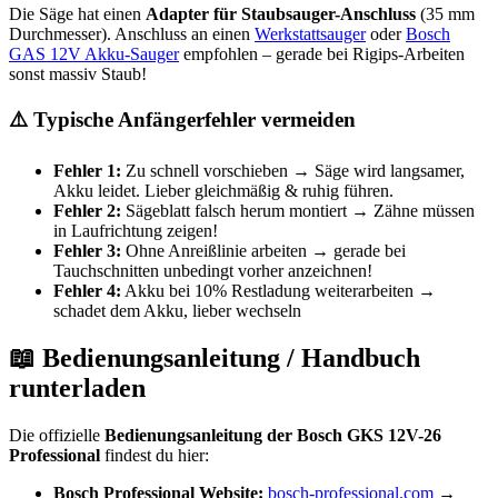
Die Säge hat einen
Adapter für Staubsauger-Anschluss
(35 mm
Durchmesser). Anschluss an einen
Werkstattsauger
oder
Bosch
GAS 12V Akku-Sauger
empfohlen – gerade bei Rigips-Arbeiten
sonst massiv Staub!
⚠️ Typische Anfängerfehler vermeiden
Fehler 1:
Zu schnell vorschieben → Säge wird langsamer,
Akku leidet. Lieber gleichmäßig & ruhig führen.
Fehler 2:
Sägeblatt falsch herum montiert → Zähne müssen
in Laufrichtung zeigen!
Fehler 3:
Ohne Anreißlinie arbeiten → gerade bei
Tauchschnitten unbedingt vorher anzeichnen!
Fehler 4:
Akku bei 10% Restladung weiterarbeiten →
schadet dem Akku, lieber wechseln
📖 Bedienungsanleitung / Handbuch
runterladen
Die offizielle
Bedienungsanleitung der Bosch GKS 12V-26
Professional
findest du hier:
Bosch Professional Website:
bosch-professional.com
→