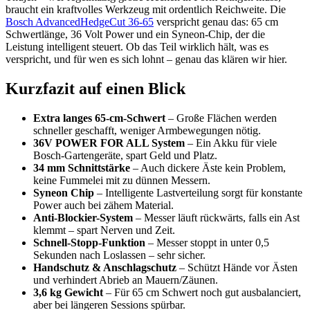
braucht ein kraftvolles Werkzeug mit ordentlich Reichweite. Die
Bosch AdvancedHedgeCut 36-65
verspricht genau das: 65 cm
Schwertlänge, 36 Volt Power und ein Syneon-Chip, der die
Leistung intelligent steuert. Ob das Teil wirklich hält, was es
verspricht, und für wen es sich lohnt – genau das klären wir hier.
Kurzfazit auf einen Blick
Extra langes 65-cm-Schwert
– Große Flächen werden
schneller geschafft, weniger Armbewegungen nötig.
36V POWER FOR ALL System
– Ein Akku für viele
Bosch-Gartengeräte, spart Geld und Platz.
34 mm Schnittstärke
– Auch dickere Äste kein Problem,
keine Fummelei mit zu dünnen Messern.
Syneon Chip
– Intelligente Lastverteilung sorgt für konstante
Power auch bei zähem Material.
Anti-Blockier-System
– Messer läuft rückwärts, falls ein Ast
klemmt – spart Nerven und Zeit.
Schnell-Stopp-Funktion
– Messer stoppt in unter 0,5
Sekunden nach Loslassen – sehr sicher.
Handschutz & Anschlagschutz
– Schützt Hände vor Ästen
und verhindert Abrieb an Mauern/Zäunen.
3,6 kg Gewicht
– Für 65 cm Schwert noch gut ausbalanciert,
aber bei längeren Sessions spürbar.