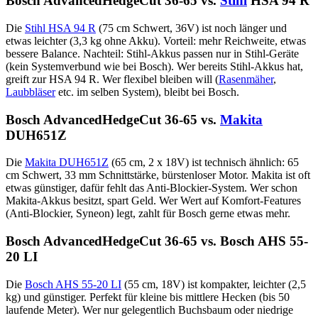
Bosch AdvancedHedgeCut 36-65 vs.
Stihl
HSA 94 R
Die
Stihl HSA 94 R
(75 cm Schwert, 36V) ist noch länger und
etwas leichter (3,3 kg ohne Akku). Vorteil: mehr Reichweite, etwas
bessere Balance. Nachteil: Stihl-Akkus passen nur in Stihl-Geräte
(kein Systemverbund wie bei Bosch). Wer bereits Stihl-Akkus hat,
greift zur HSA 94 R. Wer flexibel bleiben will (
Rasenmäher
,
Laubbläser
etc. im selben System), bleibt bei Bosch.
Bosch AdvancedHedgeCut 36-65 vs.
Makita
DUH651Z
Die
Makita DUH651Z
(65 cm, 2 x 18V) ist technisch ähnlich: 65
cm Schwert, 33 mm Schnittstärke, bürstenloser Motor. Makita ist oft
etwas günstiger, dafür fehlt das Anti-Blockier-System. Wer schon
Makita-Akkus besitzt, spart Geld. Wer Wert auf Komfort-Features
(Anti-Blockier, Syneon) legt, zahlt für Bosch gerne etwas mehr.
Bosch AdvancedHedgeCut 36-65 vs. Bosch AHS 55-
20 LI
Die
Bosch AHS 55-20 LI
(55 cm, 18V) ist kompakter, leichter (2,5
kg) und günstiger. Perfekt für kleine bis mittlere Hecken (bis 50
laufende Meter). Wer nur gelegentlich Buchsbaum oder niedrige