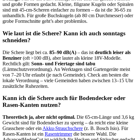
und große Formen gedacht. Kleine, filigrane Kugeln oder Spiralen
sind mit 45-cm-Scheren einfacher zu formen – da ist die 36-65 zu
unhandlich. Für große Buchskugeln (ab 80 cm Durchmesser) oder
grobe Formschnitte geht’s aber problemlos.
Wie laut ist die Schere? Kann ich auch sonntags
schneiden?
Die Schere liegt bei ca.
85–90 dB(A)
– das ist
deutlich leiser als
Benziner
(oft >100 dB), aber lauter als kleine 18V-Modelle.
Rechtlich gilt:
Sonn- und Feiertage sind tabu
(Lärmschutzverordnung). An Werktagen sind Gartengeräte meist
von 7–20 Uhr erlaubt (je nach Gemeinde). Check am besten die
lokale Verordnung – viele Gemeinden haben zwischen 13–15 Uhr
zusätzliche Ruhezeiten.
Kann ich die Schere auch für Bodendecker oder
Rasen-Kanten nutzen?
Theoretisch ja, aber nicht optimal.
Die 65-cm-Länge und 3,6 kg
Gewicht sind für Bodendecker zu sperrig – da reicht eine kleine
Grasschere oder ein
Akku-Strauchschere
(z. B. Bosch Isio). Für
Rasen-Kanten ist ein
Rasentrimmer
die bessere Wahl. Die
AdvancedHedgeCut ist wirklich für Hecken und Sträucher gedacht