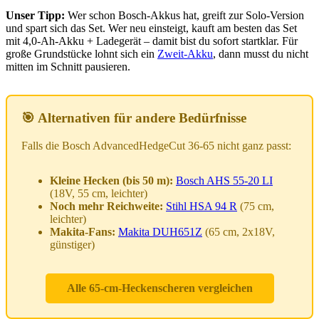
Unser Tipp:
Wer schon Bosch-Akkus hat, greift zur Solo-Version
und spart sich das Set. Wer neu einsteigt, kauft am besten das Set
mit 4,0-Ah-Akku + Ladegerät – damit bist du sofort startklar. Für
große Grundstücke lohnt sich ein
Zweit-Akku
, dann musst du nicht
mitten im Schnitt pausieren.
🎯 Alternativen für andere Bedürfnisse
Falls die Bosch AdvancedHedgeCut 36-65 nicht ganz passt:
Kleine Hecken (bis 50 m):
Bosch AHS 55-20 LI
(18V, 55 cm, leichter)
Noch mehr Reichweite:
Stihl HSA 94 R
(75 cm,
leichter)
Makita-Fans:
Makita DUH651Z
(65 cm, 2x18V,
günstiger)
Alle 65-cm-Heckenscheren vergleichen