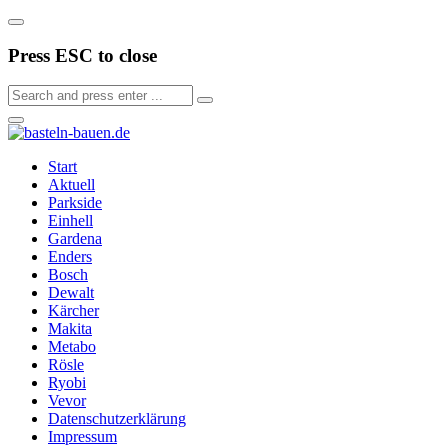
Press ESC to close
Start
Aktuell
Parkside
Einhell
Gardena
Enders
Bosch
Dewalt
Kärcher
Makita
Metabo
Rösle
Ryobi
Vevor
Datenschutzerklärung
Impressum