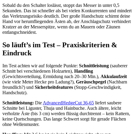
Sobald du den Schalter loslässt, stoppt das Messer in unter 0,5
Sekunden. Das ist schneller als bei vielen Konkurrenten und mindert
das Verletzungsrisiko deutlich. Der große Handschutz schirmt deine
Hand vor herumfliegenden Ästen ab, der Anschlagschutz verhindert
Kratzer an der Messerspitze, wenn du an Mauern oder Zäunen
entlangschneidest.
So läuft’s im Test – Praxiskriterien &
Eindruck
Im Test achten wir auf folgende Punkte:
Schnittleistung
(sauberer
Schnitt bei verschiedenen Holzarten),
Handling
(Gewichtsverteilung, Ermüdung nach 20–30 Min.),
Akkulaufzeit
(wie viele Meter Hecke pro Ladung?),
Geräuschpegel
(Nachbarn
freundlich?) und
Sicherheitsfeatures
(Stopp-Geschwindigkeit,
Handschutz).
Schnittleistung:
Die
AdvancedHedgeCut 36-65
liefert saubere
Schnitte bei Liguster, Thuja und Hainbuche. Auch ältere, leicht
verholzte Äste (bis 3 cm) werden flüssig durchtrennt – kein Rattern,
keine Quetschungen. Das lange Schwert sorgt für gerade Flächen
ohne Wellenmuster.