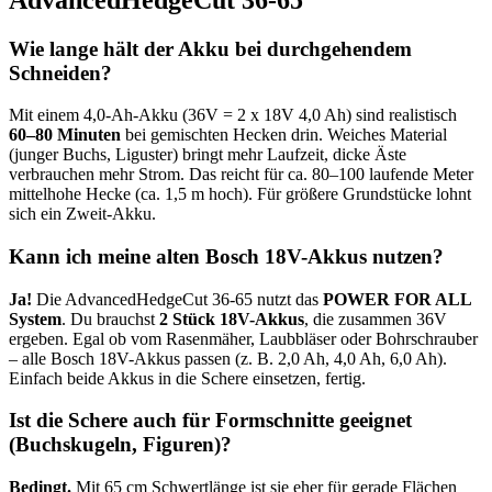
Wie lange hält der Akku bei durchgehendem
Schneiden?
Mit einem 4,0-Ah-Akku (36V = 2 x 18V 4,0 Ah) sind realistisch
60–80 Minuten
bei gemischten Hecken drin. Weiches Material
(junger Buchs, Liguster) bringt mehr Laufzeit, dicke Äste
verbrauchen mehr Strom. Das reicht für ca. 80–100 laufende Meter
mittelhohe Hecke (ca. 1,5 m hoch). Für größere Grundstücke lohnt
sich ein Zweit-Akku.
Kann ich meine alten Bosch 18V-Akkus nutzen?
Ja!
Die AdvancedHedgeCut 36-65 nutzt das
POWER FOR ALL
System
. Du brauchst
2 Stück 18V-Akkus
, die zusammen 36V
ergeben. Egal ob vom Rasenmäher, Laubbläser oder Bohrschrauber
– alle Bosch 18V-Akkus passen (z. B. 2,0 Ah, 4,0 Ah, 6,0 Ah).
Einfach beide Akkus in die Schere einsetzen, fertig.
Ist die Schere auch für Formschnitte geeignet
(Buchskugeln, Figuren)?
Bedingt.
Mit 65 cm Schwertlänge ist sie eher für gerade Flächen