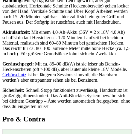
Handling:
Mit 3,6 kg ist sie kein Leichtgewicht, aber gut
ausbalanciert. Horizontale Schnitte (Heckenoberseite) gehen locker
von der Hand. Vertikale Schnitte und Über-Kopf-Arbeiten werden
nach 15–20 Minuten spürbar – hier zahlt sich ein guter Griff und
Pausen aus. Der Softgrip ist rutschfest, auch mit Handschuhen.
Akkulaufzeit:
Mit einem 4,0-Ah-Akku (36V = 2 x 18V 4,0 Ah)
schaffst du laut Hersteller ca. 120 Minuten Laufzeit bei leichtem
Material, realistisch sind 60–80 Minuten bei gemischten Hecken.
Das reicht für ca. 80–100 laufende Meter mittelhohe Hecke (ca. 1,5
m hoch). Für größere Grundstücke lohnt sich ein Zweitakku.
Geräuschpegel:
Mit ca. 85–90 dB(A) ist sie leiser als Benzin-
Heckenscheren (oft >100 dB), aber lauter als kleine 18V-Modelle.
Gehörschutz
ist bei längeren Sessions sinnvoll, die Nachbarn
werden’s aber entspannter sehen als bei Benzinern.
Sicherheit:
Schnell-Stopp funktioniert zuverlässig, Handschutz ist
großzügig dimensioniert. Das Anti-Blockier-System bewährt sich
bei dichtem Gestrüpp – Äste werden automatisch freigegeben, ohne
dass du eingreifen musst.
Pro & Contra