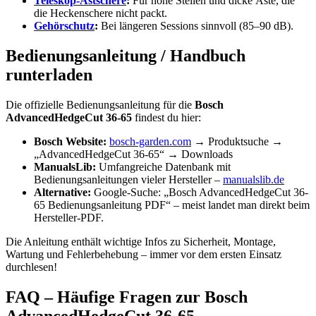
Teleskop-
Astschere
:
Für hohe Stellen und dicke Äste, die
die Heckenschere nicht packt.
Gehörschutz
:
Bei längeren Sessions sinnvoll (85–90 dB).
Bedienungsanleitung / Handbuch
runterladen
Die offizielle Bedienungsanleitung für die
Bosch
AdvancedHedgeCut 36-65
findest du hier:
Bosch Website:
bosch-garden.com
→ Produktsuche →
„AdvancedHedgeCut 36-65“ → Downloads
ManualsLib:
Umfangreiche Datenbank mit
Bedienungsanleitungen vieler Hersteller –
manualslib.de
Alternative:
Google-Suche: „Bosch AdvancedHedgeCut 36-
65 Bedienungsanleitung PDF“ – meist landet man direkt beim
Hersteller-PDF.
Die Anleitung enthält wichtige Infos zu Sicherheit, Montage,
Wartung und Fehlerbehebung – immer vor dem ersten Einsatz
durchlesen!
FAQ – Häufige Fragen zur Bosch
AdvancedHedgeCut 36-65