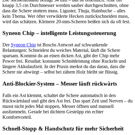
knapp 3,5 cm Durchmesser werden sauber durchgeschnitten, ohne
dass die Schere stottern muss. Liguster, Thuja, Hainbuche – alles
kein Thema. Wer öfter verwilderte Hecken zurückschneiden muss,
wird das schätzen. Kleinere 20-mm-Scheren beißen sich da oft fest.
Syneon Chip – intelligente Leistungssteuerung
Der
Syneon Chip
ist Boschs Antwort auf schwankende
Belastungen: Schneidest du weiches Material, läuft die Schere
sparsam. Kommst du an einen dicken Ast, gibt der Chip mehr
Power frei. Resultat: konstante Schnittleistung ohne Ruckeln und
längere Akkulaufzeit. In der Praxis merkst du das daran, dass die
Schere nie abwürgt – selbst bei zähem Holz bleibt sie flüssig.
Anti-Blockier-System – Messer läuft rückwärts
Falls ein Ast klemmt, schaltet die Schere automatisch in den
Rückwärtslauf und gibt den Ast frei. Das spart Zeit und Nerven – du
musst nicht jedes Mal stoppen, Messer öffnen und manuell
ausfummeln. Gerade bei dichtem Gestrüpp ein echter
Komfortvorteil.
Schnell-Stopp & Handschutz für mehr Sicherheit