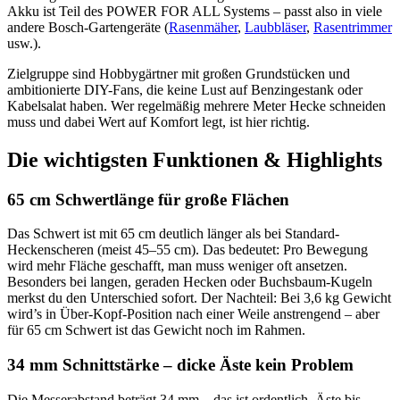
Akku ist Teil des POWER FOR ALL Systems – passt also in viele
andere Bosch-Gartengeräte (
Rasenmäher
,
Laubbläser
,
Rasentrimmer
usw.).
Zielgruppe sind Hobbygärtner mit großen Grundstücken und
ambitionierte DIY-Fans, die keine Lust auf Benzingestank oder
Kabelsalat haben. Wer regelmäßig mehrere Meter Hecke schneiden
muss und dabei Wert auf Komfort legt, ist hier richtig.
Die wichtigsten Funktionen & Highlights
65 cm Schwertlänge für große Flächen
Das Schwert ist mit 65 cm deutlich länger als bei Standard-
Heckenscheren (meist 45–55 cm). Das bedeutet: Pro Bewegung
wird mehr Fläche geschafft, man muss weniger oft ansetzen.
Besonders bei langen, geraden Hecken oder Buchsbaum-Kugeln
merkst du den Unterschied sofort. Der Nachteil: Bei 3,6 kg Gewicht
wird’s in Über-Kopf-Position nach einer Weile anstrengend – aber
für 65 cm Schwert ist das Gewicht noch im Rahmen.
34 mm Schnittstärke – dicke Äste kein Problem
Die Messerabstand beträgt 34 mm – das ist ordentlich. Äste bis