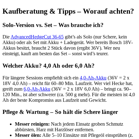
Kaufberatung & Tipps – Worauf achten?
Solo-Version vs. Set – Was brauche ich?
Die
AdvancedHedgeCut 36-65
gibt’s als Solo (nur Schere, kein
Akku) oder als Set mit Akku + Ladegerät. Wer bereits Bosch 18V-
Akkus besitzt, braucht 2 Stück davon (ergibt 36V). Wer neu
einsteigt, kauft am besten das Set – sonst wird’s teurer.
Welcher Akku? 4,0 Ah oder 6,0 Ah?
Für längere Sessions empfiehlt sich ein
4,0-Ah-Akku
(36V = 2 x
18V 4,0 Ah) – reicht für 60–80 Min. Laufzeit. Wer viel Hecke hat,
greift zum
6,0-Ah-Akku
(36V = 2 x 18V 6,0 Ah) – bringt ca. 90–
120 Min., ist aber schwerer (ca. 500 g mehr). Für die meisten ist 4,0
Ah der beste Kompromiss aus Laufzeit und Gewicht.
Pflege & Wartung – So hält die Schere länger
Messer reinigen:
Nach jedem Einsatz groben Schmutz
abbürsten, Harz mit Harzlöser entfernen.
Messer ölen:
Alle 5–10 Einsätze mit Pflegeöl einsprühen (z.