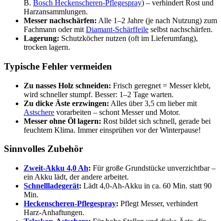
B.
Bosch Heckenscheren-Pflegespray
) – verhindert Rost und
Harzansammlungen.
Messer nachschärfen:
Alle 1–2 Jahre (je nach Nutzung) zum
Fachmann oder mit
Diamant-Schärffeile
selbst nachschärfen.
Lagerung:
Schutzköcher nutzen (oft im Lieferumfang),
trocken lagern.
Typische Fehler vermeiden
Zu nasses Holz schneiden:
Frisch geregnet = Messer klebt,
wird schneller stumpf. Besser: 1–2 Tage warten.
Zu dicke Äste erzwingen:
Alles über 3,5 cm lieber mit
Astschere
vorarbeiten – schont Messer und Motor.
Messer ohne Öl lagern:
Rost bildet sich schnell, gerade bei
feuchtem Klima. Immer einsprühen vor der Winterpause!
Sinnvolles Zubehör
Zweit-Akku 4,0 Ah
:
Für große Grundstücke unverzichtbar –
ein Akku lädt, der andere arbeitet.
Schnellladegerät
:
Lädt 4,0-Ah-Akku in ca. 60 Min. statt 90
Min.
Heckenscheren-Pflegespray
:
Pflegt Messer, verhindert
Harz-Anhaftungen.