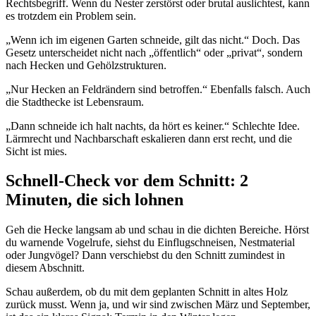
Rechtsbegriff. Wenn du Nester zerstörst oder brutal auslichtest, kann
es trotzdem ein Problem sein.
„Wenn ich im eigenen Garten schneide, gilt das nicht.“ Doch. Das
Gesetz unterscheidet nicht nach „öffentlich“ oder „privat“, sondern
nach Hecken und Gehölzstrukturen.
„Nur Hecken an Feldrändern sind betroffen.“ Ebenfalls falsch. Auch
die Stadthecke ist Lebensraum.
„Dann schneide ich halt nachts, da hört es keiner.“ Schlechte Idee.
Lärmrecht und Nachbarschaft eskalieren dann erst recht, und die
Sicht ist mies.
Schnell-Check vor dem Schnitt: 2
Minuten, die sich lohnen
Geh die Hecke langsam ab und schau in die dichten Bereiche. Hörst
du warnende Vogelrufe, siehst du Einflugschneisen, Nestmaterial
oder Jungvögel? Dann verschiebst du den Schnitt zumindest in
diesem Abschnitt.
Schau außerdem, ob du mit dem geplanten Schnitt in altes Holz
zurück musst. Wenn ja, und wir sind zwischen März und September,