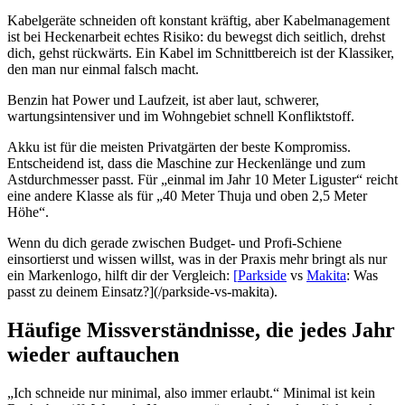
Kabelgeräte schneiden oft konstant kräftig, aber Kabelmanagement
ist bei Heckenarbeit echtes Risiko: du bewegst dich seitlich, drehst
dich, gehst rückwärts. Ein Kabel im Schnittbereich ist der Klassiker,
den man nur einmal falsch macht.
Benzin hat Power und Laufzeit, ist aber laut, schwerer,
wartungsintensiver und im Wohngebiet schnell Konfliktstoff.
Akku ist für die meisten Privatgärten der beste Kompromiss.
Entscheidend ist, dass die Maschine zur Heckenlänge und zum
Astdurchmesser passt. Für „einmal im Jahr 10 Meter Liguster“ reicht
eine andere Klasse als für „40 Meter Thuja und oben 2,5 Meter
Höhe“.
Wenn du dich gerade zwischen Budget- und Profi-Schiene
einsortierst und wissen willst, was in der Praxis mehr bringt als nur
ein Markenlogo, hilft dir der Vergleich:
[
Parkside
vs
Makita
: Was
passt zu deinem Einsatz?](/parkside-vs-makita).
Häufige Missverständnisse, die jedes Jahr
wieder auftauchen
„Ich schneide nur minimal, also immer erlaubt.“ Minimal ist kein