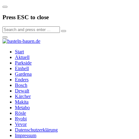
Press ESC to close
Start
Aktuell
Parkside
Einhell
Gardena
Enders
Bosch
Dewalt
Kärcher
Makita
Metabo
Rösle
Ryobi
Vevor
Datenschutzerklärung
Impressum