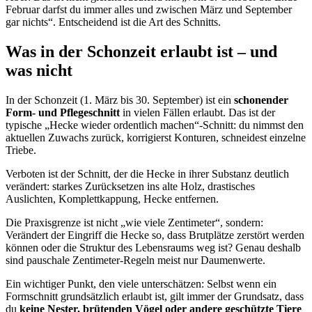
Februar darfst du immer alles und zwischen März und September
gar nichts“. Entscheidend ist die Art des Schnitts.
Was in der Schonzeit erlaubt ist – und
was nicht
In der Schonzeit (1. März bis 30. September) ist ein
schonender
Form- und Pflegeschnitt
in vielen Fällen erlaubt. Das ist der
typische „Hecke wieder ordentlich machen“-Schnitt: du nimmst den
aktuellen Zuwachs zurück, korrigierst Konturen, schneidest einzelne
Triebe.
Verboten ist der Schnitt, der die Hecke in ihrer Substanz deutlich
verändert: starkes Zurücksetzen ins alte Holz, drastisches
Auslichten, Komplettkappung, Hecke entfernen.
Die Praxisgrenze ist nicht „wie viele Zentimeter“, sondern:
Verändert der Eingriff die Hecke so, dass Brutplätze zerstört werden
können oder die Struktur des Lebensraums weg ist? Genau deshalb
sind pauschale Zentimeter-Regeln meist nur Daumenwerte.
Ein wichtiger Punkt, den viele unterschätzen: Selbst wenn ein
Formschnitt grundsätzlich erlaubt ist, gilt immer der Grundsatz, dass
du
keine Nester, brütenden Vögel oder andere geschützte Tiere