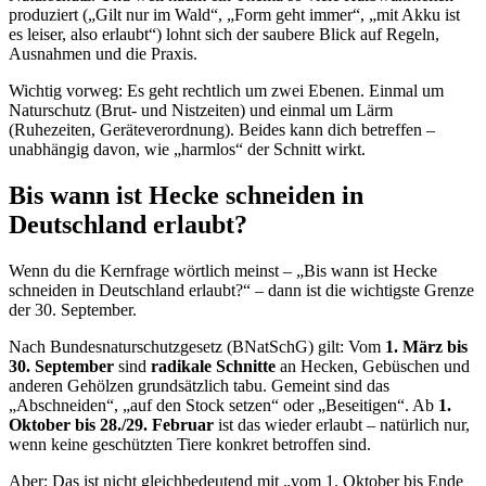
produziert („Gilt nur im Wald“, „Form geht immer“, „mit Akku ist
es leiser, also erlaubt“) lohnt sich der saubere Blick auf Regeln,
Ausnahmen und die Praxis.
Wichtig vorweg: Es geht rechtlich um zwei Ebenen. Einmal um
Naturschutz (Brut- und Nistzeiten) und einmal um Lärm
(Ruhezeiten, Geräteverordnung). Beides kann dich betreffen –
unabhängig davon, wie „harmlos“ der Schnitt wirkt.
Bis wann ist Hecke schneiden in
Deutschland erlaubt?
Wenn du die Kernfrage wörtlich meinst – „Bis wann ist Hecke
schneiden in Deutschland erlaubt?“ – dann ist die wichtigste Grenze
der 30. September.
Nach Bundesnaturschutzgesetz (BNatSchG) gilt: Vom
1. März bis
30. September
sind
radikale Schnitte
an Hecken, Gebüschen und
anderen Gehölzen grundsätzlich tabu. Gemeint sind das
„Abschneiden“, „auf den Stock setzen“ oder „Beseitigen“. Ab
1.
Oktober bis 28./29. Februar
ist das wieder erlaubt – natürlich nur,
wenn keine geschützten Tiere konkret betroffen sind.
Aber: Das ist nicht gleichbedeutend mit „vom 1. Oktober bis Ende