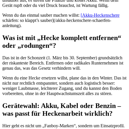
unsauber aus, es stresst die Pflanze und kostet Akku. Wenn dein
Gerät rupft oder du viel Druck brauchst, ist Wartung fällig.
Wenn du das einmal sauber machen willst:
[
Akku-Heckenschere
schärfen: so klappt’s sauber](/akku-heckenschere-schaerfen-
anleitung).
Was ist mit „Hecke komplett entfernen“
oder „rodungen“?
Das ist in der Schonzeit (1. März bis 30. September) grundsätzlich
der riskanteste Bereich. Entfernen oder radikales Runternehmen ist
genau das, was das Gesetz verhindern will.
Wenn du eine Hecke ersetzen willst, plane das in den Winter. Das ist
nicht nur rechtlich entspannter, sondern auch logistisch besser:
weniger Laubmasse, leichterer Zugang, und du kannst den Boden
vorbereiten, ohne in der Hauptwachstumszeit alles zu stören.
Gerätewahl: Akku, Kabel oder Benzin –
was passt für Heckenarbeit wirklich?
Hier geht es nicht um „Fanboy-Marken“, sondern um Einsatzprofil.