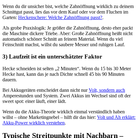
Wenn du dir unsicher bist, welche Zahnöffnung wirklich zu deinem
Schnittgut passt, lies das vor dem Kauf oder vor dem Fluchen im
Garten:
Heckenschere: Welche Zahnöffnung passt?
.
Als grobe Praxislogik: Je größer die Zahnöffnung, desto eher packt
die Maschine dickere Triebe. Aber: Große Zahnöffnung heißt nicht
automatisch schöner Schnitt an feinem Material. Wenn du viel
Feinschnitt machst, willst du saubere Messer und ruhigen Lauf.
3) Laufzeit ist ein unterschätzter Faktor
Hecke schneiden ist selten „2 Minuten“. Wenn du 15 bis 30 Meter
Hecke hast, kann das je nach Dichte schnell 45 bis 90 Minuten
dauern.
Bei Akkugeräten entscheidet dann nicht nur
Volt, sondern auch
Amperestunden und System. Zwei Akkus im Wechsel sind oft der
sweet spot: einer läuft, einer lädt.
Wenn du die Akku-Theorie wirklich einmal verständlich haben
willst – ohne Marketingnebel – hilft dir das hier:
Volt und Ah erklärt:
Akku-Power wirklich verstehen
.
Typische Streitpunkte mit Nachbarn –