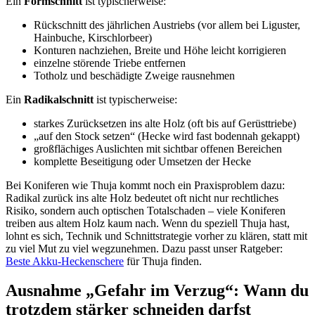
Ein
Formschnitt
ist typischerweise:
Rückschnitt des jährlichen Austriebs (vor allem bei Liguster,
Hainbuche, Kirschlorbeer)
Konturen nachziehen, Breite und Höhe leicht korrigieren
einzelne störende Triebe entfernen
Totholz und beschädigte Zweige rausnehmen
Ein
Radikalschnitt
ist typischerweise:
starkes Zurücksetzen ins alte Holz (oft bis auf Gerüsttriebe)
„auf den Stock setzen“ (Hecke wird fast bodennah gekappt)
großflächiges Auslichten mit sichtbar offenen Bereichen
komplette Beseitigung oder Umsetzen der Hecke
Bei Koniferen wie Thuja kommt noch ein Praxisproblem dazu:
Radikal zurück ins alte Holz bedeutet oft nicht nur rechtliches
Risiko, sondern auch optischen Totalschaden – viele Koniferen
treiben aus altem Holz kaum nach. Wenn du speziell Thuja hast,
lohnt es sich, Technik und Schnittstrategie vorher zu klären, statt mit
zu viel Mut zu viel wegzunehmen. Dazu passt unser Ratgeber:
Beste Akku-
Heckenschere
für Thuja finden.
Ausnahme „Gefahr im Verzug“: Wann du
trotzdem stärker schneiden darfst