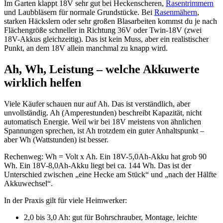
Im Garten klappt 18V sehr gut bei Heckenscheren,
Rasentrimmern
und Laubbläsern für normale Grundstücke. Bei
Rasenmähern
,
starken Häckslern oder sehr großen Blasarbeiten kommst du je nach
Flächengröße schneller in Richtung 36V oder Twin-18V (zwei
18V-Akkus gleichzeitig). Das ist kein Muss, aber ein realistischer
Punkt, an dem 18V allein manchmal zu knapp wird.
Ah, Wh, Leistung – welche Akkuwerte
wirklich helfen
Viele Käufer schauen nur auf Ah. Das ist verständlich, aber
unvollständig. Ah (Amperestunden) beschreibt Kapazität, nicht
automatisch Energie. Weil wir bei 18V meistens von ähnlichen
Spannungen sprechen, ist Ah trotzdem ein guter Anhaltspunkt –
aber Wh (Wattstunden) ist besser.
Rechenweg: Wh = Volt x Ah. Ein 18V-5,0Ah-Akku hat grob 90
Wh. Ein 18V-8,0Ah-Akku liegt bei ca. 144 Wh. Das ist der
Unterschied zwischen „eine Hecke am Stück“ und „nach der Hälfte
Akkuwechsel“.
In der Praxis gilt für viele Heimwerker:
2,0 bis 3,0 Ah: gut für Bohrschrauber, Montage, leichte