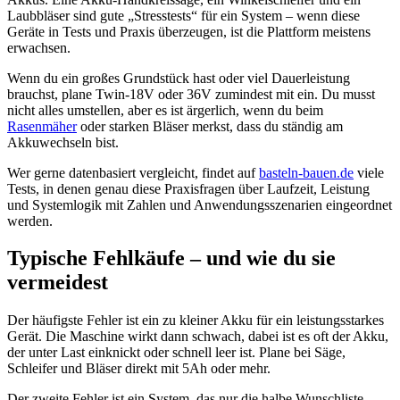
Laubbläser sind gute „Stresstests“ für ein System – wenn diese
Geräte in Tests und Praxis überzeugen, ist die Plattform meistens
erwachsen.
Wenn du ein großes Grundstück hast oder viel Dauerleistung
brauchst, plane Twin-18V oder 36V zumindest mit ein. Du musst
nicht alles umstellen, aber es ist ärgerlich, wenn du beim
Rasenmäher
oder starken Bläser merkst, dass du ständig am
Akkuwechseln bist.
Wer gerne datenbasiert vergleicht, findet auf
basteln-bauen.de
viele
Tests, in denen genau diese Praxisfragen über Laufzeit, Leistung
und Systemlogik mit Zahlen und Anwendungsszenarien eingeordnet
werden.
Typische Fehlkäufe – und wie du sie
vermeidest
Der häufigste Fehler ist ein zu kleiner Akku für ein leistungsstarkes
Gerät. Die Maschine wirkt dann schwach, dabei ist es oft der Akku,
der unter Last einknickt oder schnell leer ist. Plane bei Säge,
Schleifer und Bläser direkt mit 5Ah oder mehr.
Der zweite Fehler ist ein System, das nur die halbe Wunschliste