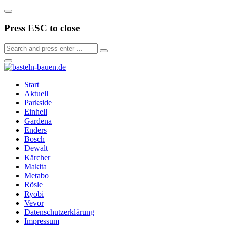
Press ESC to close
Start
Aktuell
Parkside
Einhell
Gardena
Enders
Bosch
Dewalt
Kärcher
Makita
Metabo
Rösle
Ryobi
Vevor
Datenschutzerklärung
Impressum