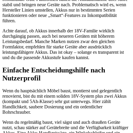
stabil und bringen neue Geräte nach. Problematisch wird es, wenn
Hersteller Linien umstellen, Akkus nur in bestimmten Serien
funktionieren oder neue „Smart“-Features zu Inkompatibilität
führen.
Achte darauf, ob Akkus innerhalb der 18V-Familie wirklich
durchgängig passen, auch bei neueren Geräten mit höherem
Leistungsbedarf. Manche Marken nutzen zwar den gleichen
Formfaktor, empfehlen für starke Geräte aber ausdrücklich
leistungsfähigere Akkus. Das ist okay – solange es transparent ist
und du die passende Akkustufe kaufen kannst.
Einfache Entscheidungshilfe nach
Nutzerprofil
Wenn du hauptsächlich Möbel baust, montierst und gelegentlich
renovierst, bist du mit einem soliden 18V-System plus zwei Akkus
(kompakt und 5Ah-Klasse) sehr gut unterwegs. Hier zählt
Handlichkeit, saubere Dosierung und ein ordentlicher
Bohrschrauber.
Wenn du regelmäßig baust, viel sägst und auch draußen Geräte
nutzt, schau stärker auf Gerätebreite und die Verfügbarkeit kräftiger
Akkus. Eine Akku-Handkreissäge, ein Winkelschleifer und ein