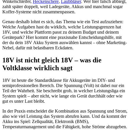
Winkelschleifer,
Heckenschere
,
Laubbläser
. Wer hier falsch abbiegt,
zahlt später doppelt, weil Ladegeräte, Akkus und manchmal sogar
Koffer-Systeme nicht zusammenpassen.
Genau deshalb lohnt es sich, das Thema wie ein Test aufzuziehen:
Welche Aufgaben hast du wirklich, welche Leistungsgrenzen hat
18V, und welche Plattform passt zu deinem Budget und deinem
Gerätepark? Hier kommt eine praxisnahe Entscheidungshilfe, mit
der du dein 18V Akku System auswählen kannst – ohne Marketing-
Nebel, dafür mit belastbaren Eckdaten.
18V ist nicht gleich 18V – was die
Voltklasse wirklich sagt
18V ist heute die Standardklasse für Akkugeräte im DIY- und
semiprofessionellen Bereich. Die Spannung (Volt) ist dabei nur ein
Teil der Wahrheit. Sie beschreibt grob, in welcher Leistungsliga ein
System spielt – aber nicht, wie lange ein Gerät durchhält oder wie
gut es unter Last bleibt.
In der Praxis entscheidet die Kombination aus Spannung und Strom,
also wie viel Leistung das System abrufen kann. Und da kommt der
Akku ins Spiel: Zellqualität, Elektronik (BMS),
Temperaturmanagement und die Fähigkeit, hohe Ströme abzugeben.