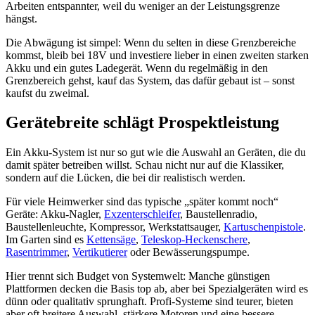
Arbeiten entspannter, weil du weniger an der Leistungsgrenze
hängst.
Die Abwägung ist simpel: Wenn du selten in diese Grenzbereiche
kommst, bleib bei 18V und investiere lieber in einen zweiten starken
Akku und ein gutes Ladegerät. Wenn du regelmäßig in den
Grenzbereich gehst, kauf das System, das dafür gebaut ist – sonst
kaufst du zweimal.
Gerätebreite schlägt Prospektleistung
Ein Akku-System ist nur so gut wie die Auswahl an Geräten, die du
damit später betreiben willst. Schau nicht nur auf die Klassiker,
sondern auf die Lücken, die bei dir realistisch werden.
Für viele Heimwerker sind das typische „später kommt noch“
Geräte: Akku-Nagler,
Exzenterschleifer
, Baustellenradio,
Baustellenleuchte, Kompressor, Werkstattsauger,
Kartuschenpistole
.
Im Garten sind es
Kettensäge
,
Teleskop-Heckenschere
,
Rasentrimmer
,
Vertikutierer
oder Bewässerungspumpe.
Hier trennt sich Budget von Systemwelt: Manche günstigen
Plattformen decken die Basis top ab, aber bei Spezialgeräten wird es
dünn oder qualitativ sprunghaft. Profi-Systeme sind teurer, bieten
aber oft breitere Auswahl, stärkere Motoren und eine bessere