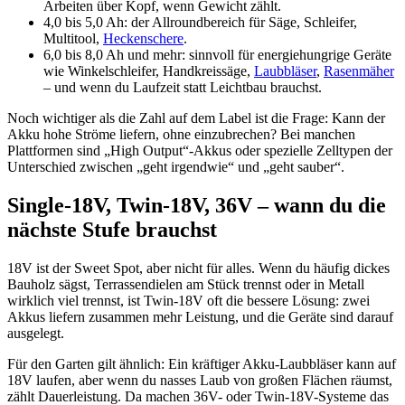
Arbeiten über Kopf, wenn Gewicht zählt.
4,0 bis 5,0 Ah: der Allroundbereich für Säge, Schleifer,
Multitool,
Heckenschere
.
6,0 bis 8,0 Ah und mehr: sinnvoll für energiehungrige Geräte
wie Winkelschleifer, Handkreissäge,
Laubbläser
,
Rasenmäher
– und wenn du Laufzeit statt Leichtbau brauchst.
Noch wichtiger als die Zahl auf dem Label ist die Frage: Kann der
Akku hohe Ströme liefern, ohne einzubrechen? Bei manchen
Plattformen sind „High Output“-Akkus oder spezielle Zelltypen der
Unterschied zwischen „geht irgendwie“ und „geht sauber“.
Single-18V, Twin-18V, 36V – wann du die
nächste Stufe brauchst
18V ist der Sweet Spot, aber nicht für alles. Wenn du häufig dickes
Bauholz sägst, Terrassendielen am Stück trennst oder in Metall
wirklich viel trennst, ist Twin-18V oft die bessere Lösung: zwei
Akkus liefern zusammen mehr Leistung, und die Geräte sind darauf
ausgelegt.
Für den Garten gilt ähnlich: Ein kräftiger Akku-Laubbläser kann auf
18V laufen, aber wenn du nasses Laub von großen Flächen räumst,
zählt Dauerleistung. Da machen 36V- oder Twin-18V-Systeme das