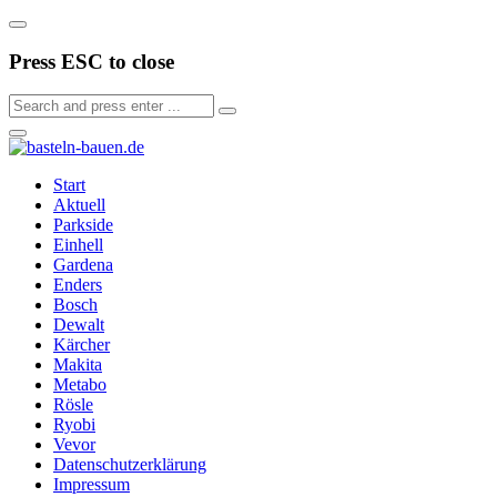
Press ESC to close
Start
Aktuell
Parkside
Einhell
Gardena
Enders
Bosch
Dewalt
Kärcher
Makita
Metabo
Rösle
Ryobi
Vevor
Datenschutzerklärung
Impressum