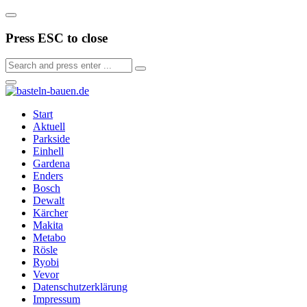
Press ESC to close
Start
Aktuell
Parkside
Einhell
Gardena
Enders
Bosch
Dewalt
Kärcher
Makita
Metabo
Rösle
Ryobi
Vevor
Datenschutzerklärung
Impressum