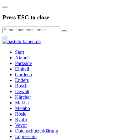
Press ESC to close
Start
Aktuell
Parkside
Einhell
Gardena
Enders
Bosch
Dewalt
Kärcher
Makita
Metabo
Rösle
Ryobi
Vevor
Datenschutzerklärung
Impressum