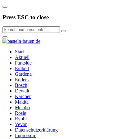
Press ESC to close
Start
Aktuell
Parkside
Einhell
Gardena
Enders
Bosch
Dewalt
Kärcher
Makita
Metabo
Rösle
Ryobi
Vevor
Datenschutzerklärung
Impressum