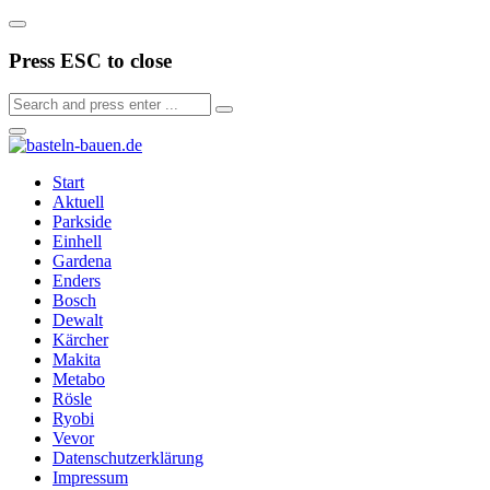
Press ESC to close
Start
Aktuell
Parkside
Einhell
Gardena
Enders
Bosch
Dewalt
Kärcher
Makita
Metabo
Rösle
Ryobi
Vevor
Datenschutzerklärung
Impressum