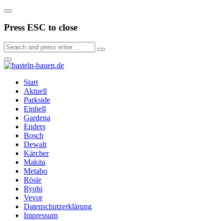
Press ESC to close
Start
Aktuell
Parkside
Einhell
Gardena
Enders
Bosch
Dewalt
Kärcher
Makita
Metabo
Rösle
Ryobi
Vevor
Datenschutzerklärung
Impressum