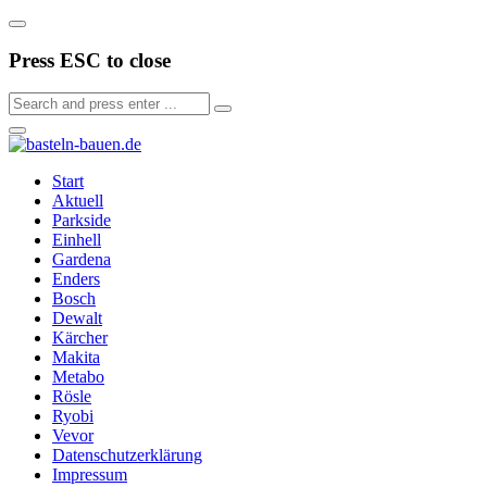
Press ESC to close
Start
Aktuell
Parkside
Einhell
Gardena
Enders
Bosch
Dewalt
Kärcher
Makita
Metabo
Rösle
Ryobi
Vevor
Datenschutzerklärung
Impressum