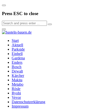
Press ESC to close
Start
Aktuell
Parkside
Einhell
Gardena
Enders
Bosch
Dewalt
Kärcher
Makita
Metabo
Rösle
Ryobi
Vevor
Datenschutzerklärung
Impressum