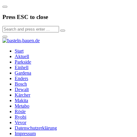
Press ESC to close
Start
Aktuell
Parkside
Einhell
Gardena
Enders
Bosch
Dewalt
Kärcher
Makita
Metabo
Rösle
Ryobi
Vevor
Datenschutzerklärung
Impressum