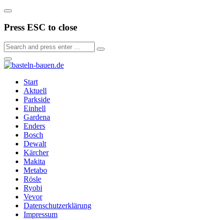
Press ESC to close
Start
Aktuell
Parkside
Einhell
Gardena
Enders
Bosch
Dewalt
Kärcher
Makita
Metabo
Rösle
Ryobi
Vevor
Datenschutzerklärung
Impressum