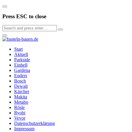
Press ESC to close
Start
Aktuell
Parkside
Einhell
Gardena
Enders
Bosch
Dewalt
Kärcher
Makita
Metabo
Rösle
Ryobi
Vevor
Datenschutzerklärung
Impressum