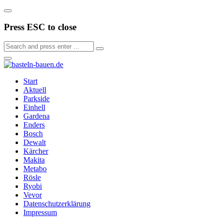
Press ESC to close
Start
Aktuell
Parkside
Einhell
Gardena
Enders
Bosch
Dewalt
Kärcher
Makita
Metabo
Rösle
Ryobi
Vevor
Datenschutzerklärung
Impressum