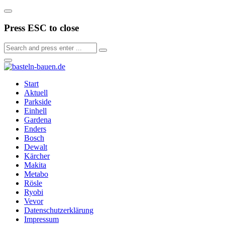
Press ESC to close
Start
Aktuell
Parkside
Einhell
Gardena
Enders
Bosch
Dewalt
Kärcher
Makita
Metabo
Rösle
Ryobi
Vevor
Datenschutzerklärung
Impressum